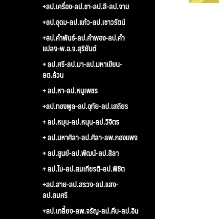
+ลป.เครื่อง-ลป.ชา-ลป.สี-ลป.จาม
+ลป.อุดม-ลป.แก้ว-ลป.เชาวรัตน์
+ลป.คำพันธ์-ลป.คำพอง-ลป.คำ
แปลง-พ.อ.จ.สุริยันต์
+ ลป.ศรี-ลป.มา-ลป.มหาเขียน-
ลต.ล้วน
+ ลป.หา-ลป.หนูเพชร
+ลป.ทองพูล-ลป.อุทัย-ลป.เสถียร
+ ลป.หมุน-ลป.หนุน-ลป.วิจิตร
+ ลป.มหาศิลา-ลป.ศิลา-ลพ.กองแพง
+ ลป.สูนย์-ลป.พัฒน์-ลป.สีลา
+ ลป.ไม-ลป.สมเกียรติ-ลป.พิชิต
+ลป.สาย-ลป.สรวง-ลป.แสง-
ลป.สมศรี
+ลป.เกลี้ยง-ลพ.จรัญ-ลป.คีบ-ลป.อิน