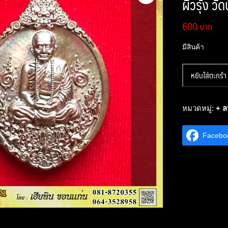
ผิวรุ้ง ว
600
มีสินค้า
จำนวน
หยิบใส่ตะกร้า
เหรียญ
หลวง
ปู่
หมวดหมู่:
+ ล
หนู
เพชร
Facebo
ปัญญา
วุโธ
เนื้อ
ทองแดง
ผิว
รุ้ง
วัด
ป่า