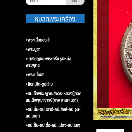
สำหรับ:
หมวดพระเครื่อง
+พระเนื้อทองคำ
+พระบูชา
+ เหรียญและพระกริ่ง รูปหล่อ
พระพุทธ
+พระเนื้อผง
+ล็อกเก็ต-รูปถ่าย
+สมเด็จพระญาณสังวร-หลวงปู่ทวด
สมเด็จพุฒาจารย์(อาจ อาสภเถระ)
+ลป.มั่น-ลป.เสาร์-ลป.สิงห์-ลป.จูม-
ลป.เทสก์
+ลป.ฝั้น-ลป.ตื้อ-ลป.แปลง-ลป.แยง