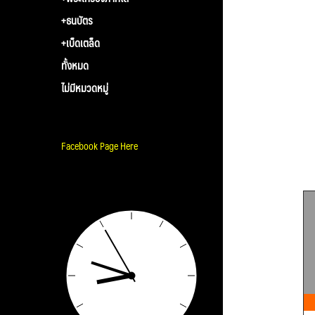
+ธนบัตร
+เบ็ดเตล็ด
ทั้งหมด
ไม่มีหมวดหมู่
Facebook Page Here