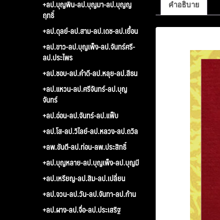
+ลป.บุญพิน-ลป.บุญมา-ลป.บุญญ
คำอธิบาย
ฤทธิ์
+ลป.ดุลย์-ลป.สาม-ลป.เดช-ลป.เยื้อน
คำอธิบาย
+ลป.ขาว-ลป.บุญเพ็ง-ลป.จันทร์ศรี-
ลป.ประไพร
+ลป.ชอบ-ลป.คำดี-ลป.หลุย-ลป.สีธน
+ลป.แหวน-ลป.ศรีจันทร์-ลป.บุญ
จันทร์
+ลป.อ่อน-ลป.จันทร์-ลป.แฟ็บ
+ลป.โส-ลป.วิไลย์-ลป.หลวง-ลป.ถวิล
+ลพ.ขันตี-ลป.ท่อน-ลพ.ประสิทธิ์
+ลป.บุญหลาย-ลป.บุญเพ็ง-ลป.บุญมี
+ลป.เหรียญ-ลป.สิม-ลป.เปลี่ยน
+ลป.จวน-ลป.วัน-ลป.จันทา-ลป.ก้าน
+ลป.ผาง-ลป.จื่อ-ลป.ประเสริฐ