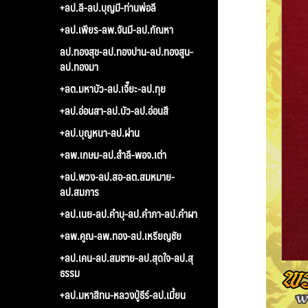
+ลป.ลี-ลป.บุญมี-ท่านพ่อลี
+ลป.เพียร-ลพ.จันมี-ลป.กัณหา
ลป.ทองสุข-ลป.ทองปาน-ลป.ทองสูน-
ลป.ทองมา
+ลต.มหาบัว-ลป.เจี๊ยะ-ลป.ทุย
+ลป.อ่อนสา-ลป.บัว-ลป.อ่อนสี
+ลป.บุญหนา-ลป.ผ่าน
+ลพ.เกษม-ลป.สำลี-พอจ.เต่า
+ลป.พวง-ลป.สอ-ลต.สมหมาย-
ลป.สมภาร
+ลป.เนย-ลป.คำบุ-ลป.คำภา-ลป.คำผา
+ลพ.คูณ-ลพ.ทอง-ลป.เหรียญชัย
+ลป.เคน-ลป.สมชาย-ลป.สุดใจ-ลป.สุ
ธรรม
+ลป.มหาสีทน-หลวงปู่ธีร์-ลป.เมี้ยน