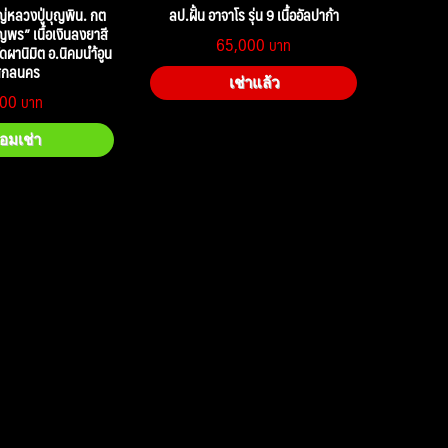
่หลวงปู่บุญพิน. กต
ลป.ฝั้น อาจาโร รุ่น 9 เนื้ออัลปาก้า
ญพร” เนื้อเงินลงยาสี
65,000
ผานิมิต อ.นิคมนำ้อูน
สกลนคร
เช่าแล้ว
000
้อมเช่า