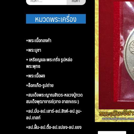
สำหรับ:
หมวดพระเครื่อง
+พระเนื้อทองคำ
+พระบูชา
+ เหรียญและพระกริ่ง รูปหล่อ
พระพุทธ
+พระเนื้อผง
+ล็อกเก็ต-รูปถ่าย
+สมเด็จพระญาณสังวร-หลวงปู่ทวด
สมเด็จพุฒาจารย์(อาจ อาสภเถระ)
+ลป.มั่น-ลป.เสาร์-ลป.สิงห์-ลป.จูม-
ลป.เทสก์
+ลป.ฝั้น-ลป.ตื้อ-ลป.แปลง-ลป.แยง