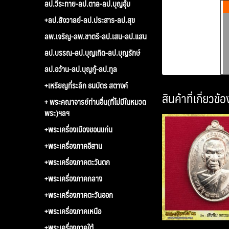
ลป.วีระทาย-ลป.ตาล-ลป.บุญอุ้ม
+ลป.สังวาลย์-ลป.ประสาร-ลป.สุข
ลพ.เจริญ-ลพ.ชาตรี-ลป.เสน-ลป.แสน
ลป.บรรณ-ลป.บุญเกิด-ลป.บุญรักษ์
ลป.อว้าน-ลป.บุญกู้-ลป.ทูล
+เหรียญที่ระลึก ธนบัตร สตางค์
สินค้าที่เกี่ยวข้อ
+ พระคณาจารย์ท่านอื่น(ที่ไม่มีในหมวด
พระ)ฯลฯ
+พระเครื่องเมืองขอนแก่น
+พระเครื่องภาคอีสาน
+พระเครื่องภาคตะวันตก
+พระเครื่องภาคกลาง
+พระเครื่องภาคตะวันออก
+พระเครื่องภาคเหนือ
+พระเครื่องภาคใต้