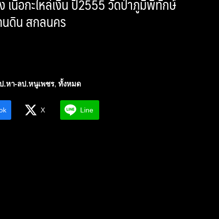
ง เนื้อกะไหล่เงิน ปี2555 วัดป่าภูมิพิทักษ์
ดนดิน สกลนคร
ป.หา-ลป.หนูเพชร
,
ทั้งหมด
ok
X
Line