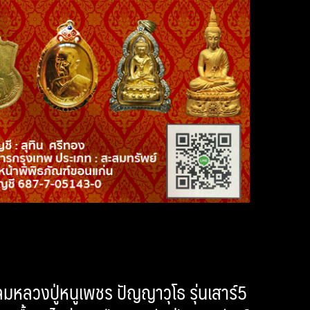
มหลวงปู่หนูเพชร ปัญญาวุโธ รุ่นเสาร์5