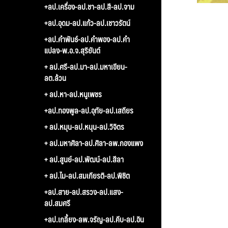
+ลป.เครื่อง-ลป.ชา-ลป.สี-ลป.จาม
+ลป.อุดม-ลป.แก้ว-ลป.เชาวรัตน์
+ลป.คำพันธ์-ลป.คำพอง-ลป.คำ
แปลง-พ.อ.จ.สุริยันต์
+ ลป.ศรี-ลป.มา-ลป.มหาเขียน-
ลต.ล้วน
+ ลป.หา-ลป.หนูเพชร
+ลป.ทองพูล-ลป.อุทัย-ลป.เสถียร
+ ลป.หมุน-ลป.หนุน-ลป.วิจิตร
+ ลป.มหาศิลา-ลป.ศิลา-ลพ.กองแพง
+ ลป.สูนย์-ลป.พัฒน์-ลป.สีลา
+ ลป.ไม-ลป.สมเกียรติ-ลป.พิชิต
+ลป.สาย-ลป.สรวง-ลป.แสง-
ลป.สมศรี
+ลป.เกลี้ยง-ลพ.จรัญ-ลป.คีบ-ลป.อิน