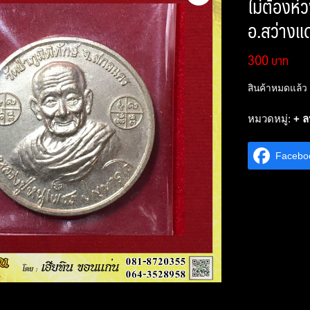
ไม่ต้องห่ว
อ.สว่างแ
300
สินค้าหมดแล้ว
หมวดหมู่:
+ ล
Facebo