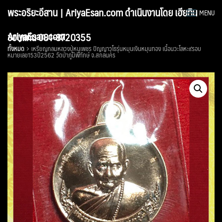
Skip
พระอริยะอีสาน | AriyaEsan.com ดำเนินงานโดย เฮียทิน
MENU
to
content
AriyaEsan.com
ขอนแก่น 081-8720355
ทั้งหมด
เหรียญกลมหลวงปู่หนูเพชร ปัญญาวุโธรุ่นหมุนเงินหมุนทอง เนื้อนวะโลหะ๙รอบ
หมายเลข153ปี2562 วัดป่าภูมิพิทักษ์ จ.สกลนคร