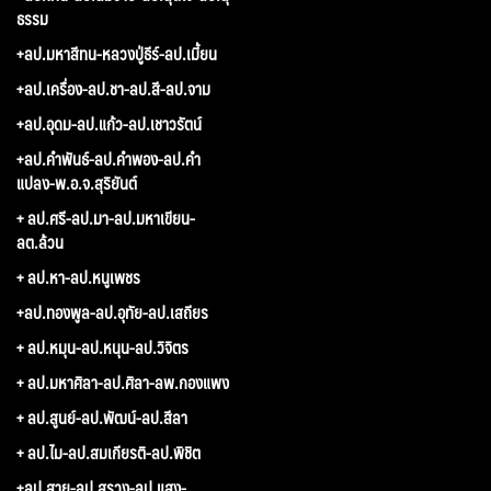
ธรรม
+ลป.มหาสีทน-หลวงปู่ธีร์-ลป.เมี้ยน
+ลป.เครื่อง-ลป.ชา-ลป.สี-ลป.จาม
+ลป.อุดม-ลป.แก้ว-ลป.เชาวรัตน์
+ลป.คำพันธ์-ลป.คำพอง-ลป.คำ
แปลง-พ.อ.จ.สุริยันต์
+ ลป.ศรี-ลป.มา-ลป.มหาเขียน-
ลต.ล้วน
+ ลป.หา-ลป.หนูเพชร
+ลป.ทองพูล-ลป.อุทัย-ลป.เสถียร
+ ลป.หมุน-ลป.หนุน-ลป.วิจิตร
+ ลป.มหาศิลา-ลป.ศิลา-ลพ.กองแพง
+ ลป.สูนย์-ลป.พัฒน์-ลป.สีลา
+ ลป.ไม-ลป.สมเกียรติ-ลป.พิชิต
+ลป.สาย-ลป.สรวง-ลป.แสง-