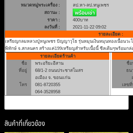
หมวดหมู่พระเครื่อง :
ลป.หา-ลป.หนูเพชร
สถานะ :
ราคา :
400บาท
ลงวันที่ :
2021-11-22 09:02
รายละเอียด :
เหรียญกลมหลวงปู่หนูเพชร ปัญญาวุโธ รุ่นหมุนเงินหมุนทองเนื้อนว
พิทักษ์ จ.สกลนคร สร้างแค่199เหรียญสำหรับเนื้อนี้ ซีลเดิมๆพร้อมกล่
รายละเอียดร้านค้า
ชื่อ
พระอริยะอีสาน
ชื่
ที่อยู่
68/1-2 ถนนประชาสโมสร
ธน
อเมือง จ. ขอนแก่น
โทร
081-8720355
เลขที่
064-3528958
สินค้าที่เกี่ยวข้อง