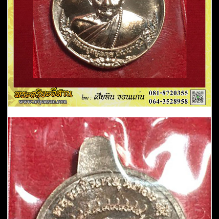
พิทักษ์
จ.สกลนคร
ชิ้น