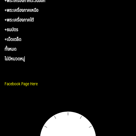
+พระเครื่องภาคตะวันออก
+พระเครื่องภาคเหนือ
+พระเครื่องภาคใต้
+ธนบัตร
+เบ็ดเตล็ด
ทั้งหมด
ไม่มีหมวดหมู่
Facebook Page Here