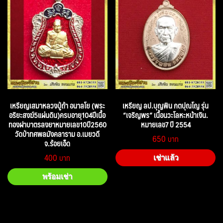
เหรียญเสมาหลวงปู่ถ้า อนาลโย (พระ
เหรียญ ลป.บุญพิน กตปุณโญ รุ่น
อริยะสงฆ์5แผ่นดิน)ครบอายุ104ปีเนื้อ
“เจริญพร” เนื้อนวะโลหะหน้าเงิน.
ทองฝาบาตรลงยาหมายเลข10ปี2560
หมายเลข7 ปี 2554
วัดป่าทศพลมังคลาราม อ.เมยวดี
650
จ.ร้อยเอ็ด
400
เช่าแล้ว
พร้อมเช่า