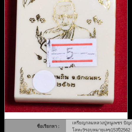
เหรียญกลมหลวงปู่หนูเพชร ปัญญา
ชื่อเรียกหา :
โลหะ9รอบหมายเลข153ปี2562 วัด