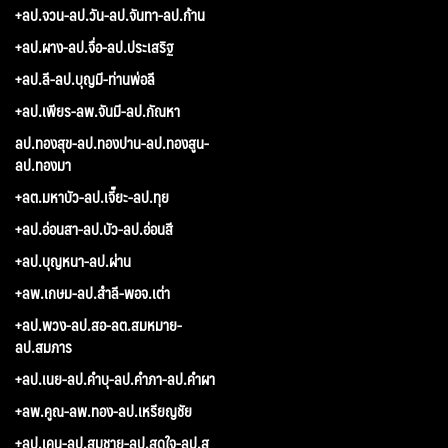
+ลป.จวน-ลป.วัน-ลป.จันทา-ลป.ก้าน
+ลป.ผาง-ลป.จื่อ-ลป.ประเสริฐ
+ลป.ลี-ลป.บุญมี-ท่านพ่อลี
+ลป.เพียร-ลพ.จันมี-ลป.กัณหา
ลป.ทองสุข-ลป.ทองปาน-ลป.ทองสูน-
ลป.ทองมา
+ลต.มหาบัว-ลป.เจี๊ยะ-ลป.ทุย
+ลป.อ่อนสา-ลป.บัว-ลป.อ่อนสี
+ลป.บุญหนา-ลป.ผ่าน
+ลพ.เกษม-ลป.สำลี-พอจ.เต่า
+ลป.พวง-ลป.สอ-ลต.สมหมาย-
ลป.สมภาร
+ลป.เนย-ลป.คำบุ-ลป.คำภา-ลป.คำผา
+ลพ.คูณ-ลพ.ทอง-ลป.เหรียญชัย
+ลป.เคน-ลป.สมชาย-ลป.สุดใจ-ลป.สุ