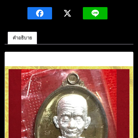
ปู่
หนู
เพชร
ปัญญา
วุโธ
คำอธิบาย
เนื้อ
ชนวน
คำอธิบาย
แผ่น
จาร
หน้ากาก
เงิน9รอบ
หมายเลข28
วัด
ป่า
ภูมิ
พิทักษ์
จ.สกลนคร
ชิ้น