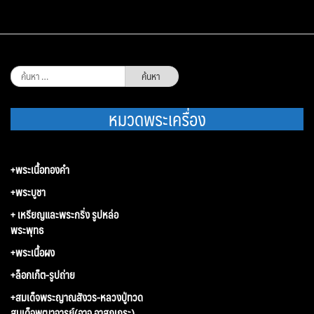
ค้นหา
สำหรับ:
หมวดพระเครื่อง
+พระเนื้อทองคำ
+พระบูชา
+ เหรียญและพระกริ่ง รูปหล่อ
พระพุทธ
+พระเนื้อผง
+ล็อกเก็ต-รูปถ่าย
+สมเด็จพระญาณสังวร-หลวงปู่ทวด
สมเด็จพุฒาจารย์(อาจ อาสภเถระ)