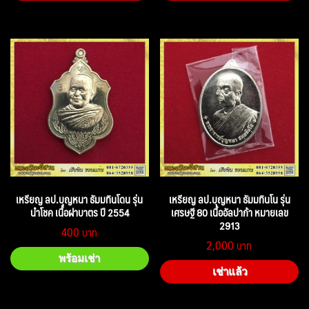
เหรียญ ลป.บุญหนา ธัมมทินโดน รุ่น
เหรียญ ลป.บุญหนา ธัมมทินโน รุ่น
นำโชค เนื้อฝาบาตร ปี 2554
เศรษฐี 80 เนื้ออัลปาก้า หมายเลข
2913
400
2,000
พร้อมเช่า
เช่าแล้ว