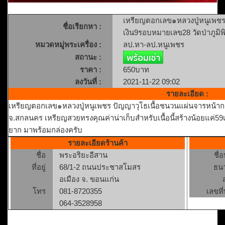
เหรียญตอกเลข๑หลวงปู่หนูเพชร
ชื่อเรียกหา :
เงิน9รอบหมายเลข28 วัดป่าภูมิพ
หมวดหมู่พระเครื่อง :
ลป.หา-ลป.หนูเพชร
สถานะ :
ราคา :
650บาท
ลงวันที่ :
2021-11-22 09:02
รายละเอียด :
เหรียญตอกเลข๑หลวงปู่หนูเพชร ปัญญาวุโธเนื้อชนวนแผ่นจารหน้ากาก
จ.สกลนคร เหรียญสวยทรงคุณค่าน่าเก็บสำหรับเนื้อนี้สร้างน้อยแค่59
ยาก มาพร้อมกล่องครับ
รายละเอียดร้านค้า
ชื่อ
พระอริยะอีสาน
ชื่
ที่อยู่
68/1-2 ถนนประชาสโมสร
ธน
อเมือง จ. ขอนแก่น
โทร
081-8720355
เลขที่
064-3528958