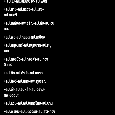
+ ลป.ไม-ลป.สมเกียรติ-ลป.พิชิต
+ลป.สาย-ลป.สรวง-ลป.แสง-
ลป.สมศรี
+ลป.เกลี้ยง-ลพ.จรัญ-ลป.คีบ-ลป.อิน
ตอง
+ลป.พุธ-ลป.หลอด-ลป.เหลือง
+ลป.หนูอินทร์-ลป.หนูหยาด-ลป.หนู
เมย
+ลป.ทองบัว-ลป.ทองคำ-ลป.ทอง
อินทร์
+ลป.ลือ-ลป.คำบ่อ-ลป.คลาด
+ลป.สังข์-ลป.สนธิ์-ลพ.สุบรรณ
+ลป.อ่ำ-ลป.อุ่นหล้า-ลป.อร่าม-
ลพ.อุตตมะ
+ลป.แว่น-ลป.ลป.จันทร์โสม-ลป.ขาน
+ลป.พรหม-ลป.แตงอ่อน-ลป.สิงห์ทอง