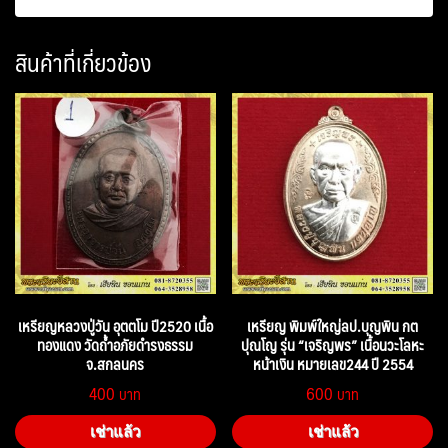
สินค้าที่เกี่ยวข้อง
เหรียญหลวงปู่วัน อุตตโม ปี2520 เนื้อ
เหรียญ พิมพ์ใหญ่ลป.บุญพิน กต
ทองแดง วัดถ้ำอภัยดำรงธรรม
ปุณโญ รุ่น “เจริญพร” เนื้อนวะโลหะ
จ.สกลนคร
หน้าเงิน หมายเลข244 ปี 2554
400
600
เช่าแล้ว
เช่าแล้ว