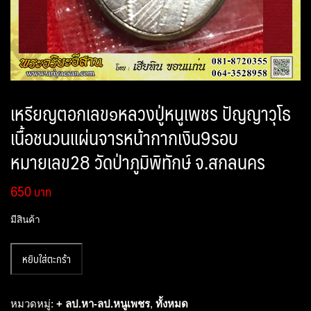
เหรียญตอกเลข๑หลวงปู่หนูเพชร ปัญญาวุโธ
เนื้อชนวนแผ่นจารหน้ากากเงิน9รอบ
หมายเลข28 วัดป่าภูมิพิทักษ์ จ.สกลนคร
650
มีสินค้า
จำนวน
หยิบใส่ตะกร้า
เหรียญ
ตอก
เลข๑หลวง
หมวดหมู่:
+ ลป.หา-ลป.หนูเพชร
,
ทั้งหมด