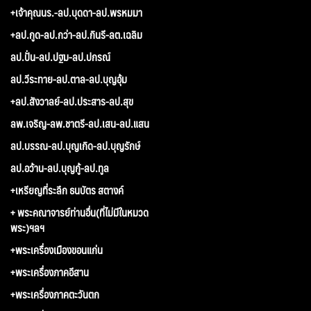
+เจ้าคุณนร.-ลป.บุดดา-ลป.พรหมมา
+ลป.กูด-ลป.กว่า-ลป.กินรี-ลต.เฉลิม
ลป.ปั่น-ลป.ปฐม-ลป.ปกรณ์
ลป.วีระทาย-ลป.ตาล-ลป.บุญอุ้ม
+ลป.สังวาลย์-ลป.ประสาร-ลป.สุข
ลพ.เจริญ-ลพ.ชาตรี-ลป.เสน-ลป.แสน
ลป.บรรณ-ลป.บุญเกิด-ลป.บุญรักษ์
ลป.อว้าน-ลป.บุญกู้-ลป.ทูล
+เหรียญที่ระลึก ธนบัตร สตางค์
+ พระคณาจารย์ท่านอื่น(ที่ไม่มีในหมวด
พระ)ฯลฯ
+พระเครื่องเมืองขอนแก่น
+พระเครื่องภาคอีสาน
+พระเครื่องภาคตะวันตก