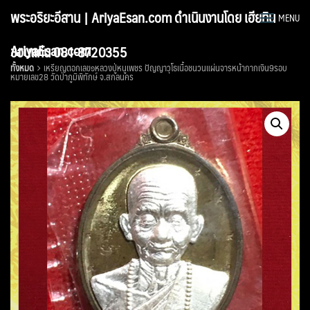
Skip
พระอริยะอีสาน | AriyaEsan.com ดำเนินงานโดย เฮียทิน
MENU
to
content
AriyaEsan.com
ขอนแก่น 081-8720355
ทั้งหมด
เหรียญตอกเลข๑หลวงปู่หนูเพชร ปัญญาวุโธเนื้อชนวนแผ่นจารหน้ากากเงิน9รอบ
หมายเลข28 วัดป่าภูมิพิทักษ์ จ.สกลนคร