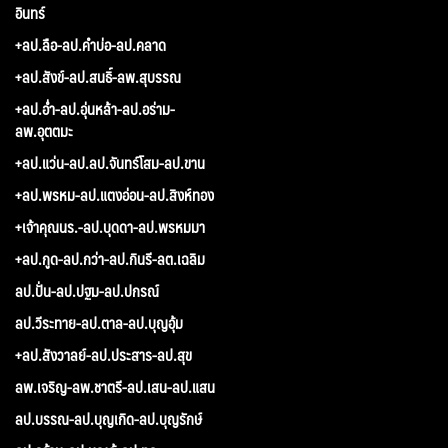
อินทร์
+ลป.ลือ-ลป.คำบ่อ-ลป.คลาด
+ลป.สังข์-ลป.สนธิ์-ลพ.สุบรรณ
+ลป.อ่ำ-ลป.อุ่นหล้า-ลป.อร่าม-
ลพ.อุตตมะ
+ลป.แว่น-ลป.ลป.จันทร์โสม-ลป.ขาน
+ลป.พรหม-ลป.แตงอ่อน-ลป.สิงห์ทอง
+เจ้าคุณนร.-ลป.บุดดา-ลป.พรหมมา
+ลป.กูด-ลป.กว่า-ลป.กินรี-ลต.เฉลิม
ลป.ปั่น-ลป.ปฐม-ลป.ปกรณ์
ลป.วีระทาย-ลป.ตาล-ลป.บุญอุ้ม
+ลป.สังวาลย์-ลป.ประสาร-ลป.สุข
ลพ.เจริญ-ลพ.ชาตรี-ลป.เสน-ลป.แสน
ลป.บรรณ-ลป.บุญเกิด-ลป.บุญรักษ์