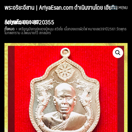
Skip
พระอริยะอีสาน | AriyaEsan.com ดำเนินงานโดย เฮียทิน
MENU
to
content
AriyaEsan.com
ขอนแก่น 081-8720355
ทั้งหมด
เหรียญมังกรคู่หลวงปู่หนุน สวิชโย เนื้อทองแดงผิวไฟ หมายเลข391ปี2561 วัดพุทธ
โมกพลาราม อ.โพนนาแก้ว สกลนคร