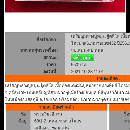
เหรียญหลวงปู่หมุน ฐิตสีโล เนื
ชื่อเรียกหา :
ไตรมาส61หมายเลข432 ปี2561ว
หมวดหมู่พระเครื่อง :
ลป.หมุน-ลป.หนุน
สถานะ :
ราคา :
550บาท
ลงวันที่ :
2021-10-28 11:01
รายละเอียด :
เหรียญหลวงปู่หมุน ฐิตสีโล เนื้อทองแดงมันปูหน้ากากทองทิพย์ ไต
จ.ศรีสะเกษ เป็นเหรียญที่สวยมากๆแม้สร้างย้อนยุค พิธีพุทธาภิเษก ณ.ว
โนนเมืองอ.เสลภูมิ จ.ร้อยเอ็ด พร้อมกล่อง น่าเก็บมากๆครับ หมาย
รายละเอียดร้านค้า
ชื่อ
พระอริยะอีสาน
ชื่
ที่อยู่
68/1-2 ถนนประชาสโมสร
ธน
อเมือง จ. ขอนแก่น