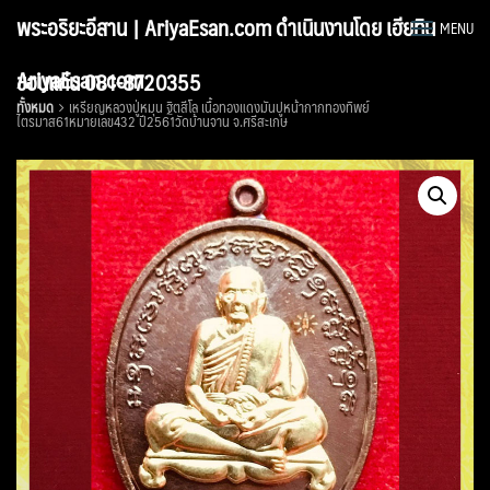
Skip
พระอริยะอีสาน | AriyaEsan.com ดำเนินงานโดย เฮียทิน
MENU
to
content
AriyaEsan.com
ขอนแก่น 081-8720355
ทั้งหมด
เหรียญหลวงปู่หมุน ฐิตสีโล เนื้อทองแดงมันปูหน้ากากทองทิพย์
ไตรมาส61หมายเลข432 ปี2561วัดบ้านจาน จ.ศรีสะเกษ