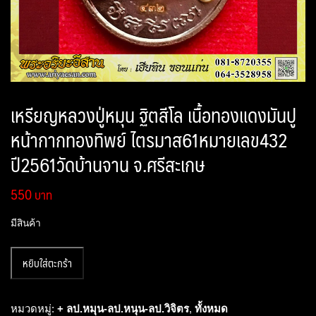
เหรียญหลวงปู่หมุน ฐิตสีโล เนื้อทองแดงมันปู
หน้ากากทองทิพย์ ไตรมาส61หมายเลข432
ปี2561วัดบ้านจาน จ.ศรีสะเกษ
550
มีสินค้า
จำนวน
หยิบใส่ตะกร้า
เหรียญ
หลวง
ปู่
หมวดหมู่:
+ ลป.หมุน-ลป.หนุน-ลป.วิจิตร
,
ทั้งหมด