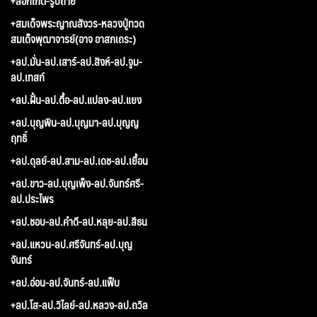
+ล็อกเก็ต-รูปถ่าย
+สมเด็จพระญาณสังวร-หลวงปู่ทวด
สมเด็จพุฒาจารย์(อาจ อาสภเถระ)
+ลป.มั่น-ลป.เสาร์-ลป.สิงห์-ลป.จูม-
ลป.เทสก์
+ลป.ฝั้น-ลป.ตื้อ-ลป.แปลง-ลป.แยง
+ลป.บุญพิน-ลป.บุญมา-ลป.บุญญ
ฤทธิ์
+ลป.ดุลย์-ลป.สาม-ลป.เดช-ลป.เยื้อน
+ลป.ขาว-ลป.บุญเพ็ง-ลป.จันทร์ศรี-
ลป.ประไพร
+ลป.ชอบ-ลป.คำดี-ลป.หลุย-ลป.สีธน
+ลป.แหวน-ลป.ศรีจันทร์-ลป.บุญ
จันทร์
+ลป.อ่อน-ลป.จันทร์-ลป.แฟ็บ
+ลป.โส-ลป.วิไลย์-ลป.หลวง-ลป.ถวิล