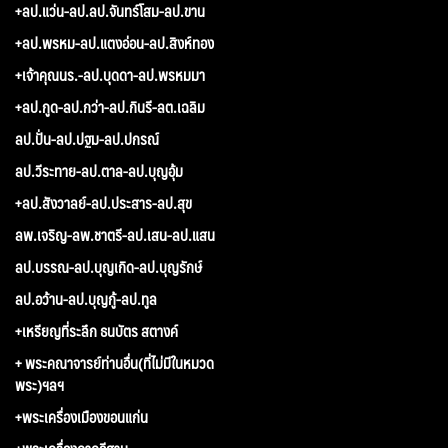
+ลป.แว่น-ลป.ลป.จันทร์โสม-ลป.ขาน
+ลป.พรหม-ลป.แตงอ่อน-ลป.สิงห์ทอง
+เจ้าคุณนร.-ลป.บุดดา-ลป.พรหมมา
+ลป.กูด-ลป.กว่า-ลป.กินรี-ลต.เฉลิม
ลป.ปั่น-ลป.ปฐม-ลป.ปกรณ์
ลป.วีระทาย-ลป.ตาล-ลป.บุญอุ้ม
+ลป.สังวาลย์-ลป.ประสาร-ลป.สุข
ลพ.เจริญ-ลพ.ชาตรี-ลป.เสน-ลป.แสน
ลป.บรรณ-ลป.บุญเกิด-ลป.บุญรักษ์
ลป.อว้าน-ลป.บุญกู้-ลป.ทูล
+เหรียญที่ระลึก ธนบัตร สตางค์
+ พระคณาจารย์ท่านอื่น(ที่ไม่มีในหมวด
พระ)ฯลฯ
+พระเครื่องเมืองขอนแก่น