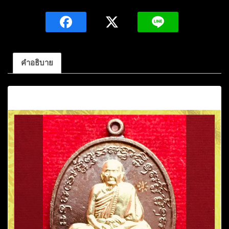
หมุน
ฐิต
สีโล
เนื้อ
ทองแดง
คำอธิบาย
มันปู
หน้ากาก
คำอธิบาย
ทอง
ทิพย์
ไตรมาส61หมายเลข432
ปี2561วัด
บ้าน
จาน
จ.ศรีสะเกษ
ชิ้น