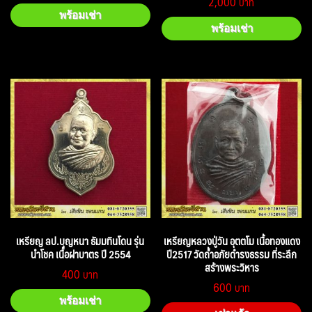
2,000
พร้อมเช่า
พร้อมเช่า
เหรียญ ลป.บุญหนา ธัมมทินโดน รุ่น
เหรียญหลวงปู่วัน อุตตโม เนื้อทองแดง
นำโชค เนื้อฝาบาตร ปี 2554
ปี2517 วัดถ้ำอภัยดำรงธรรม ที่ระลึก
สร้างพระวิหาร
400
600
พร้อมเช่า