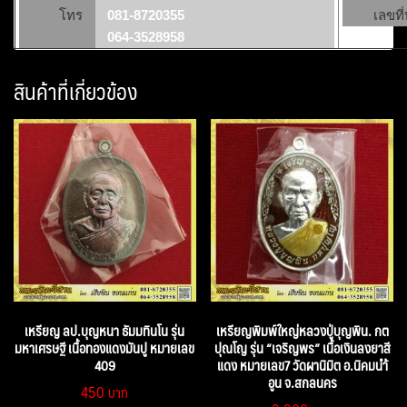
โทร
081-8720355
เลขที่
064-3528958
สินค้าที่เกี่ยวข้อง
เหรียญ ลป.บุญหนา ธัมมทินโน รุ่น
เหรียญพิมพ์ใหญ่หลวงปู่บุญพิน. กต
มหาเศรษฐี เนื้อทองแดงมันปู หมายเลข
ปุณโญ รุ่น “เจริญพร” เนื้อเงินลงยาสี
409
แดง หมายเลข7 วัดผานิมิต อ.นิคมนำ้
อูน จ.สกลนคร
450