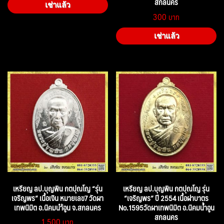
สกลนคร
เช่าแล้ว
300
เช่าแล้ว
เหรียญ ลป.บุญพิน กตปุณโญ “รุ่น
เหรียญ ลป.บุญพิน กตปุณโญ รุ่น
เจริญพร” เนื้อเงิน หมายเลข7 วัดผา
“เจริญพร” ปี 2554 เนื้อฝาบาตร
เทพนิมิต อ.นิคมนำ้อูน จ.สกลนคร
No.1595วัดผาเทพนิมิต อ.นิคมน้ำอูน
สกลนคร
1,500