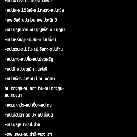
+ลป.อ่อน-ลป.จันทร์-ลป.แฟ็บ
+ลป.โส-ลป.วิไลย์-ลป.หลวง-ลป.ถวิล
+ลพ.ขันตี-ลป.ท่อน-ลพ.ประสิทธิ์
+ลป.บุญหลาย-ลป.บุญเพ็ง-ลป.บุญมี
+ลป.เหรียญ-ลป.สิม-ลป.เปลี่ยน
+ลป.จวน-ลป.วัน-ลป.จันทา-ลป.ก้าน
+ลป.ผาง-ลป.จื่อ-ลป.ประเสริฐ
+ลป.ลี-ลป.บุญมี-ท่านพ่อลี
+ลป.เพียร-ลพ.จันมี-ลป.กัณหา
ลป.ทองสุข-ลป.ทองปาน-ลป.ทองสูน-
ลป.ทองมา
+ลต.มหาบัว-ลป.เจี๊ยะ-ลป.ทุย
+ลป.อ่อนสา-ลป.บัว-ลป.อ่อนสี
+ลป.บุญหนา-ลป.ผ่าน
+ลพ.เกษม-ลป.สำลี-พอจ.เต่า