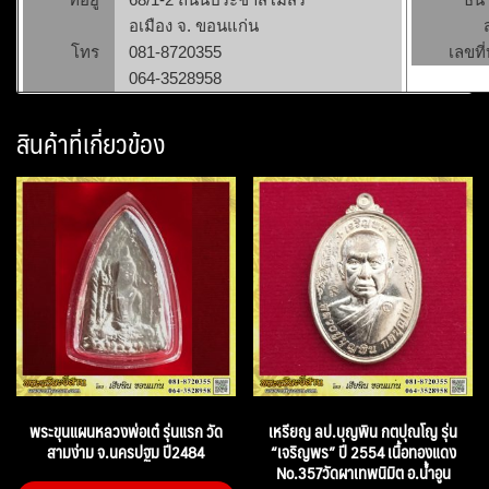
อเมือง จ. ขอนแก่น
โทร
081-8720355
เลขที่
064-3528958
สินค้าที่เกี่ยวข้อง
พระขุนแผนหลวงพ่อเต๋ รุ่นแรก วัด
เหรียญ ลป.บุญพิน กตปุณโญ รุ่น
สามง่าม จ.นครปฐม ปี2484
“เจริญพร” ปี 2554 เนื้อทองแดง
No.357วัดผาเทพนิมิต อ.น้ำอูน