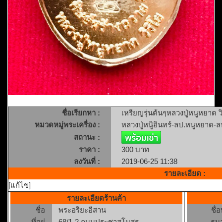
ชื่อเรียกหา :
เหรียญรุ่นต้นๆหลวงปู่หนูหยาด ว
หมวดหมู่พระเครื่อง :
หลวงปู่หนูิอินทร์-ลป.หนูหยาด-
สถานะ :
ราคา :
300 บาท
ลงวันที่ :
2019-06-25 11:38
รายละเอียด :
[แก้ไข]
รายละเอียดร้านค้า
ชื่อ
พระอริยะอีสาน
ชื่
ที่อยู่
68/1-2 ถนนประชาสโมสร
ธน