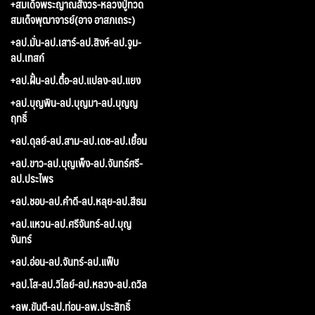
+สมเด็จพระญาณสังวร-หลวงปู่ทวด
สมเด็จพุฒาจารย์(อาจ อาสภเถระ)
+ลป.มั่น-ลป.เสาร์-ลป.สิงห์-ลป.จูม-
ลป.เทสก์
+ลป.ฝั้น-ลป.ตื้อ-ลป.แปลง-ลป.แยง
+ลป.บุญพิน-ลป.บุญมา-ลป.บุญญ
ฤทธิ์
+ลป.ดุลย์-ลป.สาม-ลป.เดช-ลป.เยื้อน
+ลป.ขาว-ลป.บุญเพ็ง-ลป.จันทร์ศรี-
ลป.ประไพร
+ลป.ชอบ-ลป.คำดี-ลป.หลุย-ลป.สีธน
+ลป.แหวน-ลป.ศรีจันทร์-ลป.บุญ
จันทร์
+ลป.อ่อน-ลป.จันทร์-ลป.แฟ็บ
+ลป.โส-ลป.วิไลย์-ลป.หลวง-ลป.ถวิล
+ลพ.ขันตี-ลป.ท่อน-ลพ.ประสิทธิ์