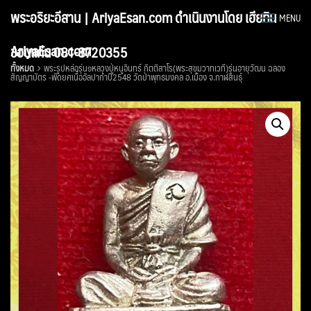
Skip
พระอริยะอีสาน | AriyaEsan.com ดำเนินงานโดย เฮียทิน
MENU
to
content
AriyaEsan.com
ขอนแก่น 081-8720355
ทั้งหมด
พระรูปหล่อรุ่น๑หลวงปู่หนูอินทร์ กิตติสาโร(พระสุขุมวาทเวที)รุ่นอายุวัฒน ฉลอง
สัญญาบัตร -พัดยศเนื้ออัลปาก้าปี2548 วัดป่าพุทธมงคล อ.เมือง จ.กาฬสินธุ์