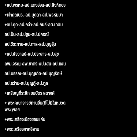
+ลป.พรหม-ลป.แตงอ่อน-ลป.สิงห์ทอง
+เจ้าคุณนร.-ลป.บุดดา-ลป.พรหมมา
+ลป.กูด-ลป.กว่า-ลป.กินรี-ลต.เฉลิม
ลป.ปั่น-ลป.ปฐม-ลป.ปกรณ์
ลป.วีระทาย-ลป.ตาล-ลป.บุญอุ้ม
+ลป.สังวาลย์-ลป.ประสาร-ลป.สุข
ลพ.เจริญ-ลพ.ชาตรี-ลป.เสน-ลป.แสน
ลป.บรรณ-ลป.บุญเกิด-ลป.บุญรักษ์
ลป.อว้าน-ลป.บุญกู้-ลป.ทูล
+เหรียญที่ระลึก ธนบัตร สตางค์
+ พระคณาจารย์ท่านอื่น(ที่ไม่มีในหมวด
พระ)ฯลฯ
+พระเครื่องเมืองขอนแก่น
+พระเครื่องภาคอีสาน