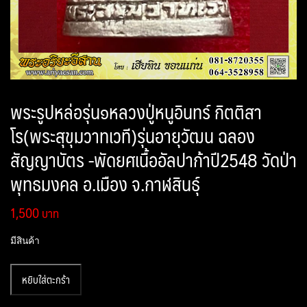
พระรูปหล่อรุ่น๑หลวงปู่หนูอินทร์ กิตติสา
โร(พระสุขุมวาทเวที)รุ่นอายุวัฒน ฉลอง
สัญญาบัตร -พัดยศเนื้ออัลปาก้าปี2548 วัดป่า
พุทธมงคล อ.เมือง จ.กาฬสินธุ์
1,500
มีสินค้า
จำนวน
หยิบใส่ตะกร้า
พระรูป
หล่อ