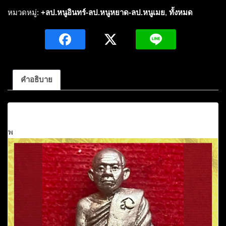
รุ่น๑หลวง
หมวดหมู่:
+ลป.หนูอินทร์-ลป.หนูหยาด-ลป.หนูเมย
,
ทั้งหมด
ปู่
หนู
อินทร์
กิตติ
สาโร(พระ
คำอธิบาย
สุขุม
วาท
คำอธิบาย
เวที)รุ่น
อายุ
วัฒน
พ
ฉลอง
สัญญา
บัตร
-พัด
ยศ
เนื้อ
อัล