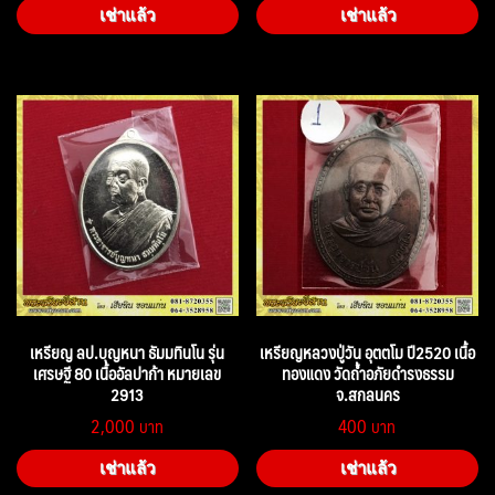
เช่าแล้ว
เช่าแล้ว
เหรียญ ลป.บุญหนา ธัมมทินโน รุ่น
เหรียญหลวงปู่วัน อุตตโม ปี2520 เนื้อ
เศรษฐี 80 เนื้ออัลปาก้า หมายเลข
ทองแดง วัดถ้ำอภัยดำรงธรรม
2913
จ.สกลนคร
2,000
400
เช่าแล้ว
เช่าแล้ว