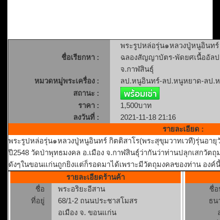
พระรูปหล่อรุ่น๑หลวงปู่หนูอินทร์
ชื่อเรียกหา :
ฉลองสัญญาบัตร-พัดยศเนื้ออัลปา
จ.กาฬสินธุ์
หมวดหมู่พระเครื่อง :
ลป.หนูอินทร์-ลป.หนูหยาด-ลป.ห
สถานะ :
ราคา :
1,500บาท
ลงวันที่ :
2021-11-18 21:16
รายละเอียด :
พระรูปหล่อรุ่น๑หลวงปู่หนูอินทร์ กิตติสาโร(พระสุขุมวาทเวที)รุ่นอา
ปี2548 วัดป่าพุทธมงคล อ.เมือง จ.กาฬสินธุ์ว่ากันว่าท่านปลุกเสกวัตถุม
ดังๆในขอนแก่นถูกยิงแต่ก็รอดมาได้เพราะมีวัตถุมงคลของท่าน องค์นี
รายละเอียดร้านค้า
ชื่อ
พระอริยะอีสาน
ชื่
ที่อยู่
68/1-2 ถนนประชาสโมสร
ธน
อเมือง จ. ขอนแก่น