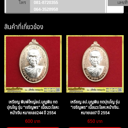
โทร
081-8720355
เลขที่
064-3528958
สินค้าที่เกี่ยวข้อง
เหรียญ พิมพ์ใหญ่ลป.บุญพิน กต
เหรียญ ลป.บุญพิน กตปุณโญ รุ่น
ปุณโญ รุ่น “เจริญพร” เนื้อนวะโลหะ
“เจริญพร” เนื้อนวะโลหะหน้าเงิน.
หน้าเงิน หมายเลข244 ปี 2554
หมายเลข7 ปี 2554
600
650