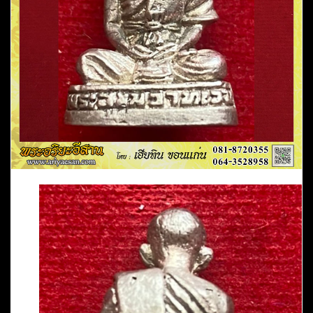
ปาก้
าปี2548
วัด
ป่า
พุทธ
มงคล
อ.เมือง
จ.กาฬสินธุ์
ชิ้น