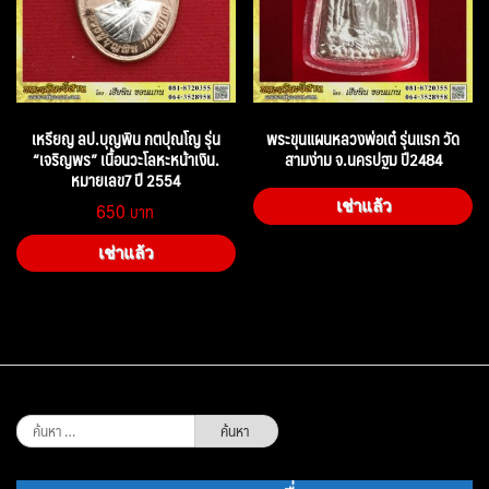
เหรียญ ลป.บุญพิน กตปุณโญ รุ่น
พระขุนแผนหลวงพ่อเต๋ รุ่นแรก วัด
“เจริญพร” เนื้อนวะโลหะหน้าเงิน.
สามง่าม จ.นครปฐม ปี2484
หมายเลข7 ปี 2554
650
เช่าแล้ว
เช่าแล้ว
ค้นหา
สำหรับ: