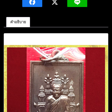
หลวง
ปู่
แสง
คำอธิบาย
ญาณ
วโร
คำอธิบาย
เนื้อ
นวะ
วัด
อรัญ
ญา
วิเวก
บ้าน
ไก่
คำ
จ.อำนาจเจริญ
ชิ้น