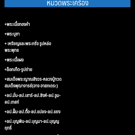
หมวดพระเครื่อง
+พระเนื้อทองคำ
+พระบูชา
+ เหรียญและพระกริ่ง รูปหล่อ
พระพุทธ
+พระเนื้อผง
+ล็อกเก็ต-รูปถ่าย
+สมเด็จพระญาณสังวร-หลวงปู่ทวด
สมเด็จพุฒาจารย์(อาจ อาสภเถระ)
+ลป.มั่น-ลป.เสาร์-ลป.สิงห์-ลป.จูม-
ลป.เทสก์
+ลป.ฝั้น-ลป.ตื้อ-ลป.แปลง-ลป.แยง
+ลป.บุญพิน-ลป.บุญมา-ลป.บุญญ
ฤทธิ์