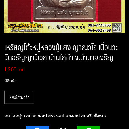
เหรียญโต้ะหมู่หลวงปู่แสง ญาณวโร เนื้อนวะ
วัดอรัญญาวิเวก บ้านไก่คำ จ.อำนาจเจริญ
1,200
มีสินค้า
จำนวน
หยิบใส่ตะกร้า
เห
รียญ
โต้
หมวดหมู่:
+ลป.สาย-ลป.สรวง-ลป.แสง-ลป.สมศรี
,
ทั้งหมด
ะ
หมู่