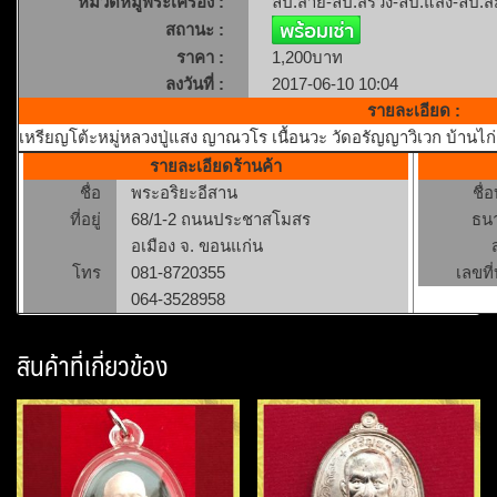
หมวดหมู่พระเครื่อง :
ลป.สาย-ลป.สรวง-ลป.แสง-ลป.ส
สถานะ :
ราคา :
1,200บาท
ลงวันที่ :
2017-06-10 10:04
รายละเอียด :
เหรียญโต้ะหมู่หลวงปู่แสง ญาณวโร เนื้อนวะ วัดอรัญญาวิเวก บ้าน
รายละเอียดร้านค้า
ชื่อ
พระอริยะอีสาน
ชื่
ที่อยู่
68/1-2 ถนนประชาสโมสร
ธน
อเมือง จ. ขอนแก่น
โทร
081-8720355
เลขที่
064-3528958
สินค้าที่เกี่ยวข้อง