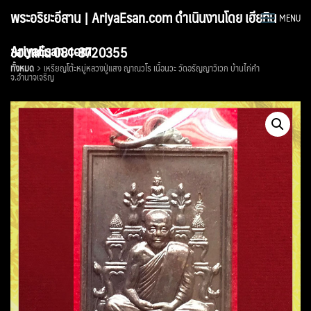
Skip
พระอริยะอีสาน | AriyaEsan.com ดำเนินงานโดย เฮียทิน
MENU
to
content
AriyaEsan.com
ขอนแก่น 081-8720355
ทั้งหมด
เหรียญโต้ะหมู่หลวงปู่แสง ญาณวโร เนื้อนวะ วัดอรัญญาวิเวก บ้านไก่คำ
จ.อำนาจเจริญ