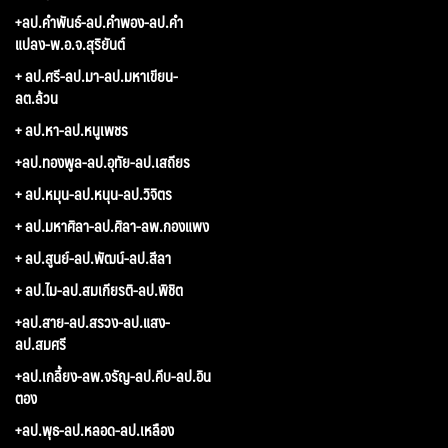
+ลป.คำพันธ์-ลป.คำพอง-ลป.คำ
แปลง-พ.อ.จ.สุริยันต์
+ ลป.ศรี-ลป.มา-ลป.มหาเขียน-
ลต.ล้วน
+ ลป.หา-ลป.หนูเพชร
+ลป.ทองพูล-ลป.อุทัย-ลป.เสถียร
+ ลป.หมุน-ลป.หนุน-ลป.วิจิตร
+ ลป.มหาศิลา-ลป.ศิลา-ลพ.กองแพง
+ ลป.สูนย์-ลป.พัฒน์-ลป.สีลา
+ ลป.ไม-ลป.สมเกียรติ-ลป.พิชิต
+ลป.สาย-ลป.สรวง-ลป.แสง-
ลป.สมศรี
+ลป.เกลี้ยง-ลพ.จรัญ-ลป.คีบ-ลป.อิน
ตอง
+ลป.พุธ-ลป.หลอด-ลป.เหลือง