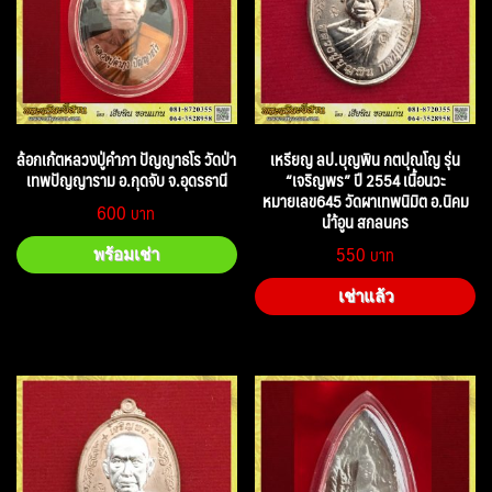
ล้อกเก้ตหลวงปู่คำภา ปัญญาธโร วัดป่า
เหรียญ ลป.บุญพิน กตปุณโญ รุ่น
เทพปัญญาราม อ.กุดจับ จ.อุดรธานี
“เจริญพร” ปี 2554 เนื้อนวะ
หมายเลข645 วัดผาเทพนิมิต อ.นิคม
600
นำ้อูน สกลนคร
550
พร้อมเช่า
เช่าแล้ว