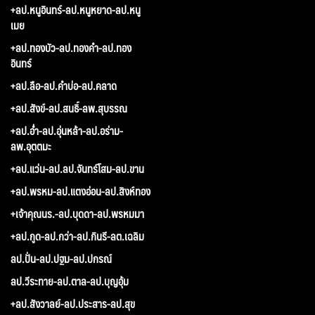
+ลป.หนูอินทร์-ลป.หนูหยาด-ลป.หนู
เมย
+ลป.ทองบัว-ลป.ทองคำ-ลป.ทอง
อินทร์
+ลป.ลือ-ลป.คำบ่อ-ลป.คลาด
+ลป.สังข์-ลป.สนธิ์-ลพ.สุบรรณ
+ลป.อ่ำ-ลป.อุ่นหล้า-ลป.อร่าม-
ลพ.อุตตมะ
+ลป.แว่น-ลป.ลป.จันทร์โสม-ลป.ขาน
+ลป.พรหม-ลป.แตงอ่อน-ลป.สิงห์ทอง
+เจ้าคุณนร.-ลป.บุดดา-ลป.พรหมมา
+ลป.กูด-ลป.กว่า-ลป.กินรี-ลต.เฉลิม
ลป.ปั่น-ลป.ปฐม-ลป.ปกรณ์
ลป.วีระทาย-ลป.ตาล-ลป.บุญอุ้ม
+ลป.สังวาลย์-ลป.ประสาร-ลป.สุข