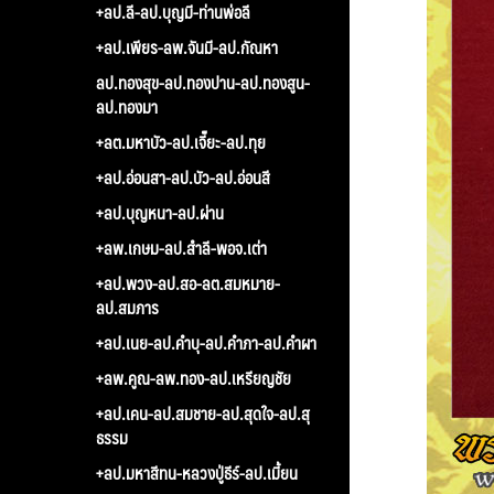
+ลป.ลี-ลป.บุญมี-ท่านพ่อลี
+ลป.เพียร-ลพ.จันมี-ลป.กัณหา
ลป.ทองสุข-ลป.ทองปาน-ลป.ทองสูน-
ลป.ทองมา
+ลต.มหาบัว-ลป.เจี๊ยะ-ลป.ทุย
+ลป.อ่อนสา-ลป.บัว-ลป.อ่อนสี
+ลป.บุญหนา-ลป.ผ่าน
+ลพ.เกษม-ลป.สำลี-พอจ.เต่า
+ลป.พวง-ลป.สอ-ลต.สมหมาย-
ลป.สมภาร
+ลป.เนย-ลป.คำบุ-ลป.คำภา-ลป.คำผา
+ลพ.คูณ-ลพ.ทอง-ลป.เหรียญชัย
+ลป.เคน-ลป.สมชาย-ลป.สุดใจ-ลป.สุ
ธรรม
+ลป.มหาสีทน-หลวงปู่ธีร์-ลป.เมี้ยน