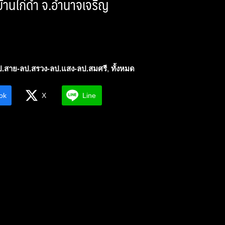
บ้านไก่ดำ จ.อำนาจเจริญ
.สาย-ลป.สรวง-ลป.แสง-ลป.สมศรี
,
ทั้งหมด
ok
X
Line