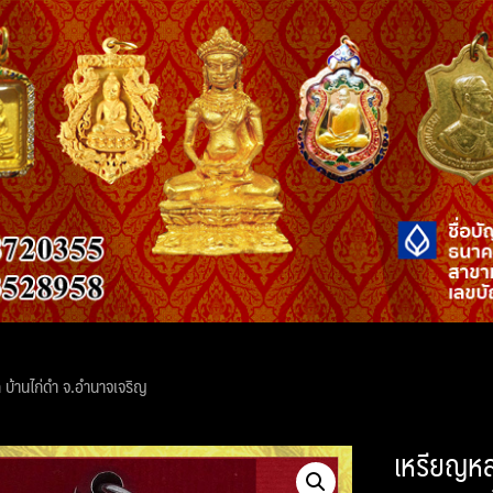
บ้านไก่ดำ จ.อำนาจเจริญ
เหรียญหล