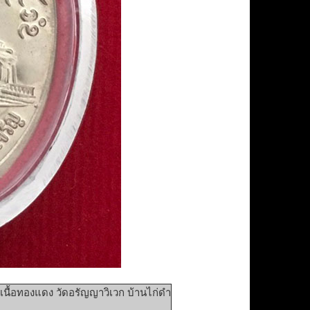
นื้อทองแดง วัดอรัญญาวิเวก บ้านไก่ดำ