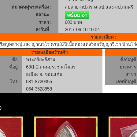
หมวดหมู่พระเครื่อง :
ลปสาย-ลป.สรวง-ลป.แสง-ลป.สมศรี
สถานะ :
ราคา :
600 บาท
ลงวันที่ :
2017-06-10 10:04
รายละเอียด :
รียญหลวงปู่แสง ญาณวโร ครบ82ปีเนื้อทองแดงวัดอรัญญาวิเวก บ้านไก่ดำ
รายละเอียดร้านค้า
ชื่อ
พระอริยะอีสาน
ชื่อบัญชี
ที่อยู่
68/1-2 ถนนประชาสโมสร
ธนาคาร
อเมือง จ. ขอนแก่น
สาขา
โทร
081-8720355
เลขที่บัญชี
064-3528958
ง