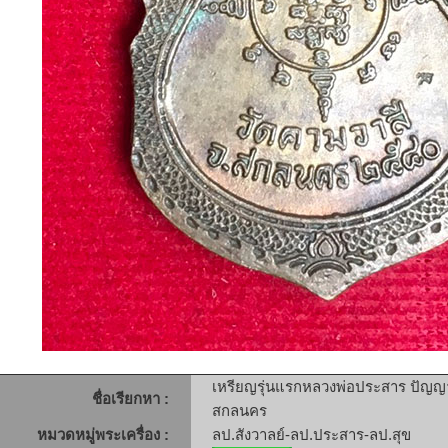
เหรียญรุ่นแรกหลวงพ่อประสาร ปัญญา
ชื่อเรียกหา :
สกลนคร
หมวดหมู่พระเครื่อง :
ลป.สังวาลย์-ลป.ประสาร-ลป.สุข