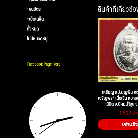
สินค้าที่เกี่ยวข้อ
+ธนบัตร
+เบ็ดเตล็ด
ทั้งหมด
ไม่มีหมวดหมู่
Facebook Page Here
เหรียญ ลป.บุญพิน กต
เจริญพร” เนื้อเงิน หมา
นิมิต อ.นิคมนำ้อูน
1,500
เช่าแล้ว