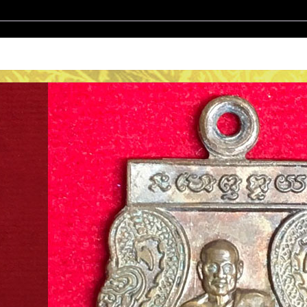
สกลนคร
ชิ้น