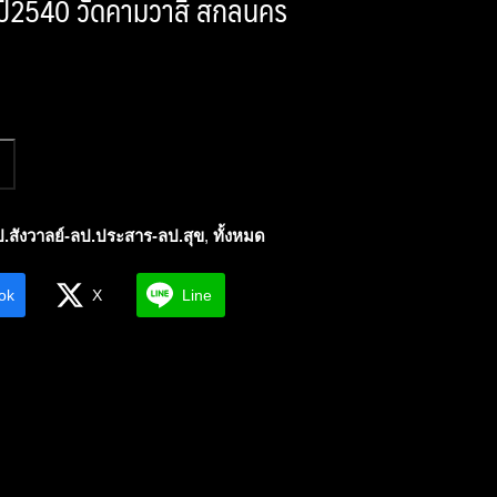
ี2540 วัดคามวาสี สกลนคร
.สังวาลย์-ลป.ประสาร-ลป.สุข
,
ทั้งหมด
ok
X
Line