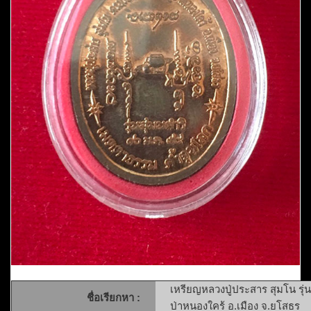
เหรียญหลวงปู่ประสาร สุมโน รุ
ชื่อเรียกหา :
ป่าหนองใคร้ อ.เมือง จ.ยโสธร