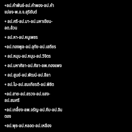
+ลป.คำพันธ์-ลป.คำพอง-ลป.คำ
แปลง-พ.อ.จ.สุริยันต์
+ ลป.ศรี-ลป.มา-ลป.มหาเขียน-
ลต.ล้วน
+ ลป.หา-ลป.หนูเพชร
+ลป.ทองพูล-ลป.อุทัย-ลป.เสถียร
+ ลป.หมุน-ลป.หนุน-ลป.วิจิตร
+ ลป.มหาศิลา-ลป.ศิลา-ลพ.กองแพง
+ ลป.สูนย์-ลป.พัฒน์-ลป.สีลา
+ ลป.ไม-ลป.สมเกียรติ-ลป.พิชิต
+ลป.สาย-ลป.สรวง-ลป.แสง-
ลป.สมศรี
+ลป.เกลี้ยง-ลพ.จรัญ-ลป.คีบ-ลป.อิน
ตอง
+ลป.พุธ-ลป.หลอด-ลป.เหลือง