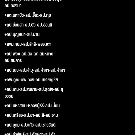
ลป.ทองมา
+ลต.มหาบัว-ลป.เจี๊ยะ-ลป.ทุย
+ลป.อ่อนสา-ลป.บัว-ลป.อ่อนสี
+ลป.บุญหนา-ลป.ผ่าน
+ลพ.เกษม-ลป.สำลี-พอจ.เต่า
+ลป.พวง-ลป.สอ-ลต.สมหมาย-
ลป.สมภาร
+ลป.เนย-ลป.คำบุ-ลป.คำภา-ลป.คำผา
+ลพ.คูณ-ลพ.ทอง-ลป.เหรียญชัย
+ลป.เคน-ลป.สมชาย-ลป.สุดใจ-ลป.สุ
ธรรม
+ลป.มหาสีทน-หลวงปู่ธีร์-ลป.เมี้ยน
+ลป.เครื่อง-ลป.ชา-ลป.สี-ลป.จาม
+ลป.อุดม-ลป.แก้ว-ลป.เชาวรัตน์
+ลป.คำพันธ์-ลป.คำพอง-ลป.คำ