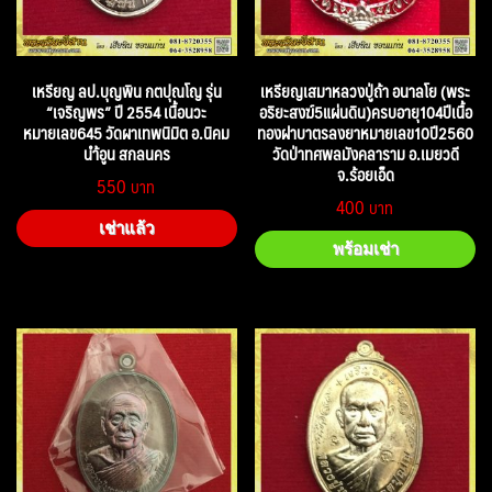
เหรียญ ลป.บุญพิน กตปุณโญ รุ่น
เหรียญเสมาหลวงปู่ถ้า อนาลโย (พระ
“เจริญพร” ปี 2554 เนื้อนวะ
อริยะสงฆ์5แผ่นดิน)ครบอายุ104ปีเนื้อ
หมายเลข645 วัดผาเทพนิมิต อ.นิคม
ทองฝาบาตรลงยาหมายเลข10ปี2560
นำ้อูน สกลนคร
วัดป่าทศพลมังคลาราม อ.เมยวดี
จ.ร้อยเอ็ด
550
400
เช่าแล้ว
พร้อมเช่า