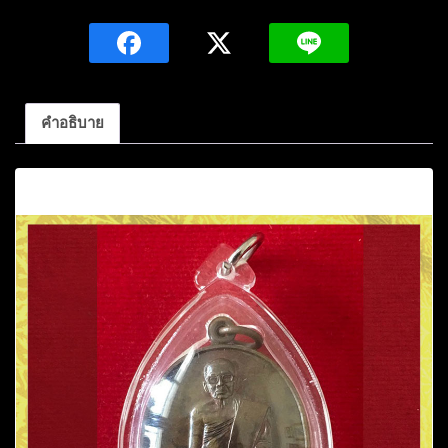
ประสาร
สุม
โน
รุ่น
สุมน
คำอธิบาย
ดำริ
ครบ
คำอธิบาย
รอบ80ปี
เมตตา
ค้ำจุน
โลก
วัด
ป่า
หน
อง
ใคร้
อ.เมือง
จ.ยโสธร
ชิ้น