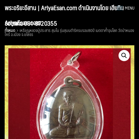
Skip
พระอริยะอีสาน | AriyaEsan.com ดำเนินงานโดย เฮียทิน
MENU
to
content
AriyaEsan.com
ขอนแก่น 081-8720355
ทั้งหมด
เหรียญหลวงปู่ประสาร สุมโน รุ่นสุมนดำริครบรอบ80ปี เมตตาค้ำจุนโลก วัดป่าหนอง
ใคร้ อ.เมือง จ.ยโสธร