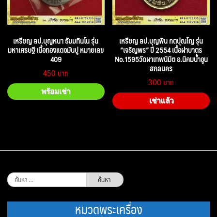
เหรียญ ลป.บุญหนา ธัมมทินโน รุ่น
เหรียญ ลป.บุญพิน กตปุณโญ รุ่น
มหาเศรษฐี เนื้อทองแดงมันปู หมายเลข
“เจริญพร” ปี 2554 เนื้อฝาบาตร
409
No.1595วัดผาเทพนิมิต อ.นิคมน้ำอูน
สกลนคร
450
300
พร้อมเช่า
เช่าแล้ว
ค้นหา
สำหรับ:
หมวดพระเครื่อง