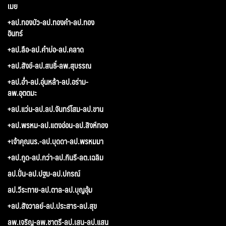
เมย
+ลป.ทองบัว-ลป.ทองคำ-ลป.ทอง
อินทร์
+ลป.ลือ-ลป.คำบ่อ-ลป.คลาด
+ลป.สังข์-ลป.สนธิ์-ลพ.สุบรรณ
+ลป.อ่ำ-ลป.อุ่นหล้า-ลป.อร่าม-
ลพ.อุตตมะ
+ลป.แว่น-ลป.ลป.จันทร์โสม-ลป.ขาน
+ลป.พรหม-ลป.แตงอ่อน-ลป.สิงห์ทอง
+เจ้าคุณนร.-ลป.บุดดา-ลป.พรหมมา
+ลป.กูด-ลป.กว่า-ลป.กินรี-ลต.เฉลิม
ลป.ปั่น-ลป.ปฐม-ลป.ปกรณ์
ลป.วีระทาย-ลป.ตาล-ลป.บุญอุ้ม
+ลป.สังวาลย์-ลป.ประสาร-ลป.สุข
ลพ.เจริญ-ลพ.ชาตรี-ลป.เสน-ลป.แสน