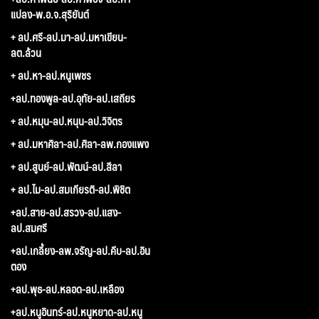
แปลง-พ.อ.จ.สุริยันต์
+ ลป.ศรี-ลป.มา-ลป.มหาเขียน-
ลต.ล้วน
+ ลป.หา-ลป.หนูเพชร
+ลป.ทองพูล-ลป.อุทัย-ลป.เสถียร
+ ลป.หมุน-ลป.หนุน-ลป.วิจิตร
+ ลป.มหาศิลา-ลป.ศิลา-ลพ.กองแพง
+ ลป.สูนย์-ลป.พัฒน์-ลป.สีลา
+ ลป.ไม-ลป.สมเกียรติ-ลป.พิชิต
+ลป.สาย-ลป.สรวง-ลป.แสง-
ลป.สมศรี
+ลป.เกลี้ยง-ลพ.จรัญ-ลป.คีบ-ลป.อิน
ตอง
+ลป.พุธ-ลป.หลอด-ลป.เหลือง
+ลป.หนูอินทร์-ลป.หนูหยาด-ลป.หนู