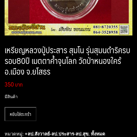
เหรียญหลวงปู่ประสาร สุมโน รุ่นสุมนดำริครบ
รอบ80ปี เมตตาค้ำจุนโลก วัดป่าหนองใคร้
อ.เมือง จ.ยโสธร
350
มีสินค้า
จำนวน
หยิบใส่ตะกร้า
เหรียญ
หลวง
ปู่
หมวดหมู่:
+ลป.สังวาลย์-ลป.ประสาร-ลป.สุข
,
ทั้งหมด