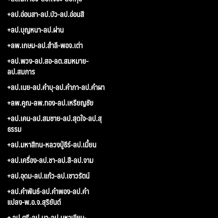
+ลป.อ่อนสา-ลป.บัว-ลป.อ่อนสี
+ลป.บุญหนา-ลป.ผ่าน
+ลพ.เกษม-ลป.สำลี-พอจ.เต่า
+ลป.พวง-ลป.สอ-ลต.สมหมาย-
ลป.สมภาร
+ลป.เนย-ลป.คำบุ-ลป.คำภา-ลป.คำผา
+ลพ.คูณ-ลพ.ทอง-ลป.เหรียญชัย
+ลป.เคน-ลป.สมชาย-ลป.สุดใจ-ลป.สุ
ธรรม
+ลป.มหาสีทน-หลวงปู่ธีร์-ลป.เมี้ยน
+ลป.เครื่อง-ลป.ชา-ลป.สี-ลป.จาม
+ลป.อุดม-ลป.แก้ว-ลป.เชาวรัตน์
+ลป.คำพันธ์-ลป.คำพอง-ลป.คำ
แปลง-พ.อ.จ.สุริยันต์
+ ลป.ศรี-ลป.มา-ลป.มหาเขียน-