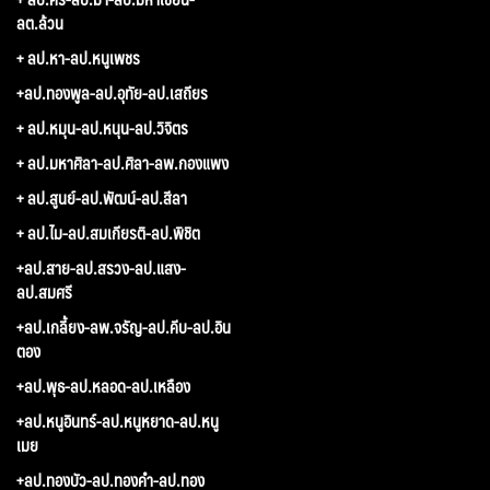
ลต.ล้วน
+ ลป.หา-ลป.หนูเพชร
+ลป.ทองพูล-ลป.อุทัย-ลป.เสถียร
+ ลป.หมุน-ลป.หนุน-ลป.วิจิตร
+ ลป.มหาศิลา-ลป.ศิลา-ลพ.กองแพง
+ ลป.สูนย์-ลป.พัฒน์-ลป.สีลา
+ ลป.ไม-ลป.สมเกียรติ-ลป.พิชิต
+ลป.สาย-ลป.สรวง-ลป.แสง-
ลป.สมศรี
+ลป.เกลี้ยง-ลพ.จรัญ-ลป.คีบ-ลป.อิน
ตอง
+ลป.พุธ-ลป.หลอด-ลป.เหลือง
+ลป.หนูอินทร์-ลป.หนูหยาด-ลป.หนู
เมย
+ลป.ทองบัว-ลป.ทองคำ-ลป.ทอง