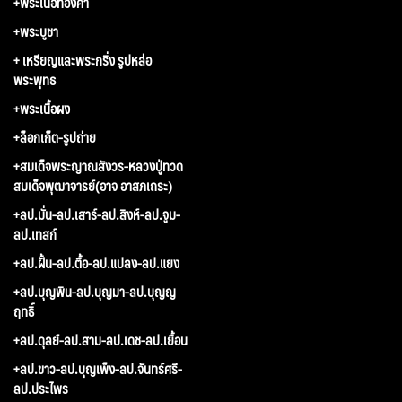
+พระเนื้อทองคำ
+พระบูชา
+ เหรียญและพระกริ่ง รูปหล่อ
พระพุทธ
+พระเนื้อผง
+ล็อกเก็ต-รูปถ่าย
+สมเด็จพระญาณสังวร-หลวงปู่ทวด
สมเด็จพุฒาจารย์(อาจ อาสภเถระ)
+ลป.มั่น-ลป.เสาร์-ลป.สิงห์-ลป.จูม-
ลป.เทสก์
+ลป.ฝั้น-ลป.ตื้อ-ลป.แปลง-ลป.แยง
+ลป.บุญพิน-ลป.บุญมา-ลป.บุญญ
ฤทธิ์
+ลป.ดุลย์-ลป.สาม-ลป.เดช-ลป.เยื้อน
+ลป.ขาว-ลป.บุญเพ็ง-ลป.จันทร์ศรี-
ลป.ประไพร