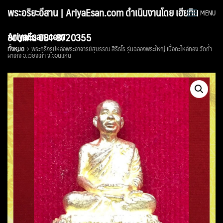
Skip
พระอริยะอีสาน | AriyaEsan.com ดำเนินงานโดย เฮียทิน
MENU
to
content
AriyaEsan.com
ขอนแก่น 081-8720355
ทั้งหมด
พระกริ่งรูปหล่อพระอาจารย์สุบรรณ สิริธโร รุ่นฉลองพระใหญ่ เนื้อกะไหล่ทอง วัดถ้ำ
ผาเกิ้ง อ.เวียงเก่า จ.จอนแก่น