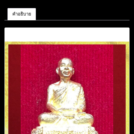
คำอธิบาย
คำอธิบาย