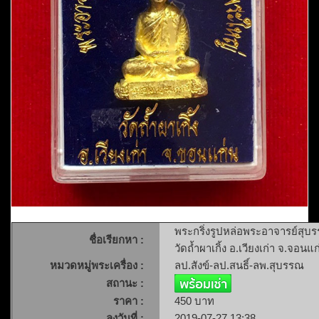
พระกริ่งรูปหล่อพระอาจารย์สุบร
ชื่อเรียกหา :
วัดถ้ำผาเกิ้ง อ.เวียงเก่า จ.จอนแก
หมวดหมู่พระเครื่อง :
ลป.สังข์-ลป.สนธิ์-ลพ.สุบรรณ
สถานะ :
ราคา :
450 บาท
ลงวันที่ :
2019-07-27 13:38