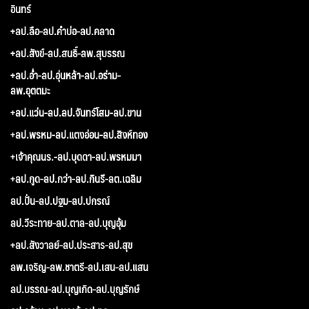
อินทร์
+ลป.ลือ-ลป.คำบ่อ-ลป.คลาด
+ลป.สังข์-ลป.สนธิ์-ลพ.สุบรรณ
+ลป.อ่ำ-ลป.อุ่นหล้า-ลป.อร่าม-
ลพ.อุตตมะ
+ลป.แว่น-ลป.ลป.จันทร์โสม-ลป.ขาน
+ลป.พรหม-ลป.แตงอ่อน-ลป.สิงห์ทอง
+เจ้าคุณนร.-ลป.บุดดา-ลป.พรหมมา
+ลป.กูด-ลป.กว่า-ลป.กินรี-ลต.เฉลิม
ลป.ปั่น-ลป.ปฐม-ลป.ปกรณ์
ลป.วีระทาย-ลป.ตาล-ลป.บุญอุ้ม
+ลป.สังวาลย์-ลป.ประสาร-ลป.สุข
ลพ.เจริญ-ลพ.ชาตรี-ลป.เสน-ลป.แสน
ลป.บรรณ-ลป.บุญเกิด-ลป.บุญรักษ์