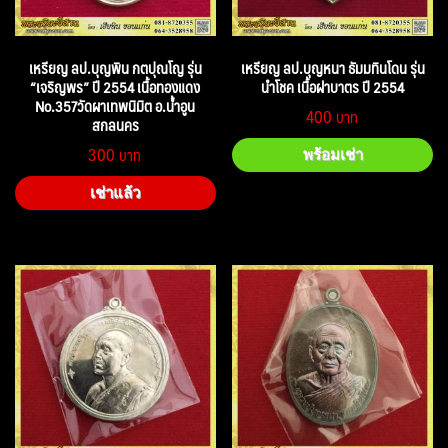
เหรียญ ลป.บุญพิน กตปุณโญ รุ่น
เหรียญ ลป.บุญหนา ธัมมทินโดน รุ่น
“เจริญพร” ปี 2554 เนื้อทองแดง
นำโชค เนื้อฝาบาตร ปี 2554
No.357วัดผาเทพนิมิต อ.น้ำอูน
400
สกลนคร
300
พร้อมเช่า
เช่าแล้ว