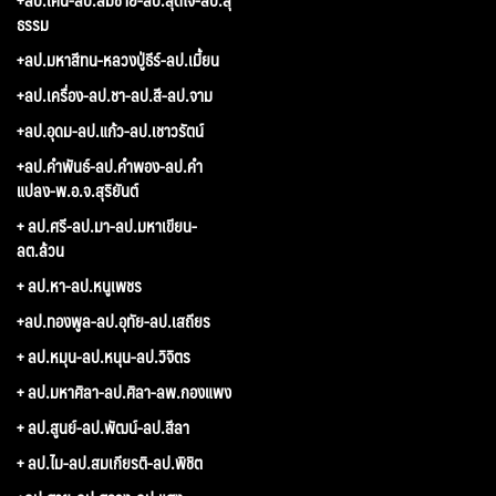
ธรรม
+ลป.มหาสีทน-หลวงปู่ธีร์-ลป.เมี้ยน
+ลป.เครื่อง-ลป.ชา-ลป.สี-ลป.จาม
+ลป.อุดม-ลป.แก้ว-ลป.เชาวรัตน์
+ลป.คำพันธ์-ลป.คำพอง-ลป.คำ
แปลง-พ.อ.จ.สุริยันต์
+ ลป.ศรี-ลป.มา-ลป.มหาเขียน-
ลต.ล้วน
+ ลป.หา-ลป.หนูเพชร
+ลป.ทองพูล-ลป.อุทัย-ลป.เสถียร
+ ลป.หมุน-ลป.หนุน-ลป.วิจิตร
+ ลป.มหาศิลา-ลป.ศิลา-ลพ.กองแพง
+ ลป.สูนย์-ลป.พัฒน์-ลป.สีลา
+ ลป.ไม-ลป.สมเกียรติ-ลป.พิชิต