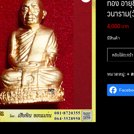
ทอง อาย
วนาราม(วั
4,000
มีสินค้า
จำนวน
หยิบใส่ตะกร้า
พระรูป
หล่อ
หลวง
หมวดหมู่:
+ ล
ปู่
ศรี
Facebo
มหา
วีโร
กรรมการ
กะไหล่
ทอง
อายุ85พรรษา