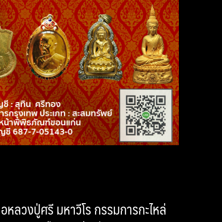
่อหลวงปู่ศรี มหาวีโร กรรมการกะไหล่