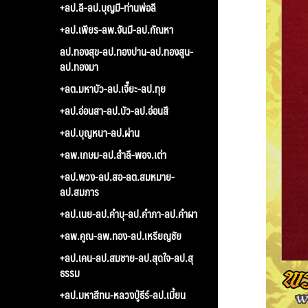
+ลป.ลี-ลป.บุญมี-ท่านพ่อลี
+ลป.เพียร-ลพ.จันมี-ลป.กัณหา
ลป.ทองสุข-ลป.ทองปาน-ลป.ทองสูน-
ลป.ทองมา
+ลต.มหาบัว-ลป.เจี๊ยะ-ลป.ทุย
+ลป.อ่อนสา-ลป.บัว-ลป.อ่อนสี
+ลป.บุญหนา-ลป.ผ่าน
+ลพ.เกษม-ลป.สำลี-พอจ.เต่า
+ลป.พวง-ลป.สอ-ลต.สมหมาย-
ลป.สมภาร
+ลป.เนย-ลป.คำบุ-ลป.คำภา-ลป.คำผา
+ลพ.คูณ-ลพ.ทอง-ลป.เหรียญชัย
+ลป.เคน-ลป.สมชาย-ลป.สุดใจ-ลป.สุ
ธรรม
+ลป.มหาสีทน-หลวงปู่ธีร์-ลป.เมี้ยน