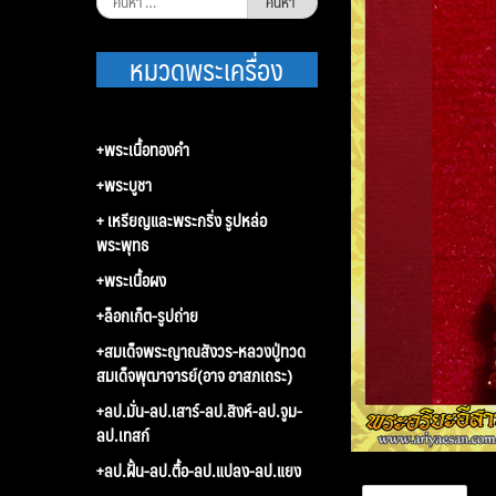
สำหรับ:
หมวดพระเครื่อง
+พระเนื้อทองคำ
+พระบูชา
+ เหรียญและพระกริ่ง รูปหล่อ
พระพุทธ
+พระเนื้อผง
+ล็อกเก็ต-รูปถ่าย
+สมเด็จพระญาณสังวร-หลวงปู่ทวด
สมเด็จพุฒาจารย์(อาจ อาสภเถระ)
+ลป.มั่น-ลป.เสาร์-ลป.สิงห์-ลป.จูม-
ลป.เทสก์
+ลป.ฝั้น-ลป.ตื้อ-ลป.แปลง-ลป.แยง