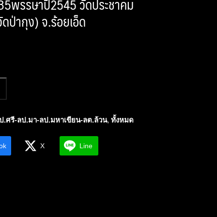
ุ85พรรษาปี2545 วัดประชาคม
ดป่ากุง) จ.ร้อยเอ็ด
ป.ศรี-ลป.มา-ลป.มหาเขียน-ลต.ล้วน
,
ทั้งหมด
ok
X
Line