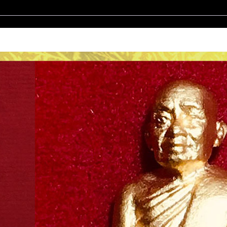
ปี2545
วัด
ประชาคม
วนาราม(วัด
ป่า
กุง)
จ.ร้อยเอ็ด
ชิ้น