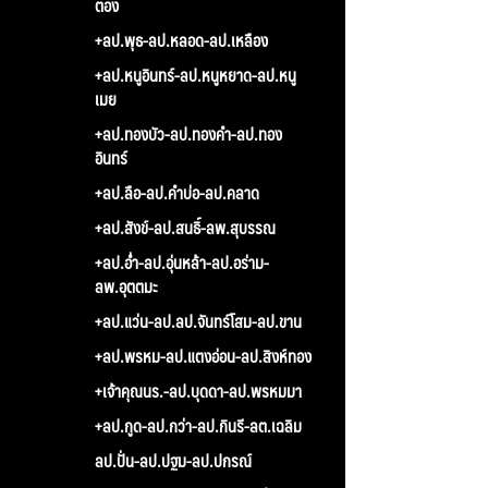
ตอง
+ลป.พุธ-ลป.หลอด-ลป.เหลือง
+ลป.หนูอินทร์-ลป.หนูหยาด-ลป.หนู
เมย
+ลป.ทองบัว-ลป.ทองคำ-ลป.ทอง
อินทร์
+ลป.ลือ-ลป.คำบ่อ-ลป.คลาด
+ลป.สังข์-ลป.สนธิ์-ลพ.สุบรรณ
+ลป.อ่ำ-ลป.อุ่นหล้า-ลป.อร่าม-
ลพ.อุตตมะ
+ลป.แว่น-ลป.ลป.จันทร์โสม-ลป.ขาน
+ลป.พรหม-ลป.แตงอ่อน-ลป.สิงห์ทอง
+เจ้าคุณนร.-ลป.บุดดา-ลป.พรหมมา
+ลป.กูด-ลป.กว่า-ลป.กินรี-ลต.เฉลิม
ลป.ปั่น-ลป.ปฐม-ลป.ปกรณ์