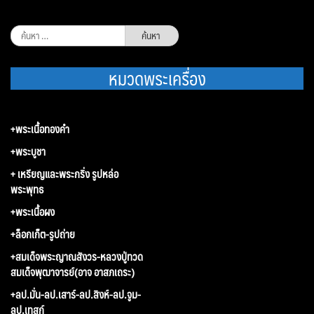
ค้นหา
สำหรับ:
หมวดพระเครื่อง
+พระเนื้อทองคำ
+พระบูชา
+ เหรียญและพระกริ่ง รูปหล่อ
พระพุทธ
+พระเนื้อผง
+ล็อกเก็ต-รูปถ่าย
+สมเด็จพระญาณสังวร-หลวงปู่ทวด
สมเด็จพุฒาจารย์(อาจ อาสภเถระ)
+ลป.มั่น-ลป.เสาร์-ลป.สิงห์-ลป.จูม-
ลป.เทสก์