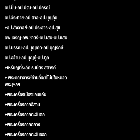
ลป.ปั่น-ลป.ปฐม-ลป.ปกรณ์
ลป.วีระทาย-ลป.ตาล-ลป.บุญอุ้ม
+ลป.สังวาลย์-ลป.ประสาร-ลป.สุข
ลพ.เจริญ-ลพ.ชาตรี-ลป.เสน-ลป.แสน
ลป.บรรณ-ลป.บุญเกิด-ลป.บุญรักษ์
ลป.อว้าน-ลป.บุญกู้-ลป.ทูล
+เหรียญที่ระลึก ธนบัตร สตางค์
+ พระคณาจารย์ท่านอื่น(ที่ไม่มีในหมวด
พระ)ฯลฯ
+พระเครื่องเมืองขอนแก่น
+พระเครื่องภาคอีสาน
+พระเครื่องภาคตะวันตก
+พระเครื่องภาคกลาง
+พระเครื่องภาคตะวันออก