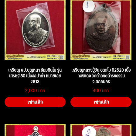
เหรียญ ลป.บุญหนา ธัมมทินโน รุ่น
เหรียญหลวงปู่วัน อุตตโม ปี2520 เนื้อ
เศรษฐี 80 เนื้ออัลปาก้า หมายเลข
ทองแดง วัดถ้ำอภัยดำรงธรรม
2913
จ.สกลนคร
2,000
400
เช่าแล้ว
เช่าแล้ว