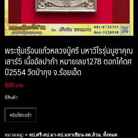
พระซุ้มเรือนแก้วหลวงปู่ศรี มหาวีโรรุ่นบูชาคุณ
เสาร์5 เนื้ออัลปาก้า หมายเลข1278 ตอกโค้ดศ
ปี2554 วัดป่ากุง จ.ร้อยเอ็ด
800
มีสินค้า
จำนวน
หยิบใส่ตะกร้า
พระ
ซุ้ม
เรือนแก้ว
หมวดหมู่:
+ ลป.ศรี-ลป.มา-ลป.มหาเขียน-ลต.ล้วน
,
ทั้งหมด