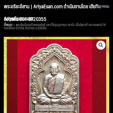
Skip
พระอริยะอีสาน | AriyaEsan.com ดำเนินงานโดย เฮียทิน
MENU
to
content
AriyaEsan.com
ขอนแก่น 081-8720355
ทั้งหมด
พระซุ้มเรือนแก้วหลวงปู่ศรี มหาวีโรรุ่นบูชาคุณ เสาร์5 เนื้ออัลปาก้า หมายเลข1278
ตอกโค้ดศ ปี2554 วัดป่ากุง จ.ร้อยเอ็ด