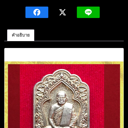
หลวง
ปู่
ศรี
มหา
วี
คำอธิบาย
โร
รุ่น
คำอธิบาย
บูชา
คุณ
เสาร์5
เนื้อ
อัล
ปาก้
า
หมายเลข1278
ตอก
โค้ด
ศ
ปี2554