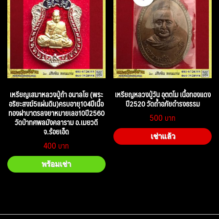
เหรียญเสมาหลวงปู่ถ้า อนาลโย (พระ
เหรียญหลวงปู่วัน อุตตโม เนื้อทองแดง
อริยะสงฆ์5แผ่นดิน)ครบอายุ104ปีเนื้อ
ปี2520 วัดถ้ำอภัยดำรงธรรม
ทองฝาบาตรลงยาหมายเลข10ปี2560
500
วัดป่าทศพลมังคลาราม อ.เมยวดี
จ.ร้อยเอ็ด
เช่าแล้ว
400
พร้อมเช่า