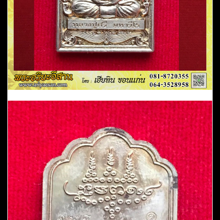
วัด
ป่า
กุง
จ.ร้อยเอ็ด
ชิ้น