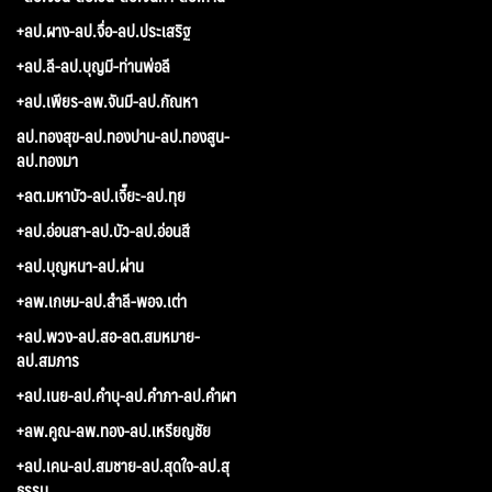
+ลป.ผาง-ลป.จื่อ-ลป.ประเสริฐ
+ลป.ลี-ลป.บุญมี-ท่านพ่อลี
+ลป.เพียร-ลพ.จันมี-ลป.กัณหา
ลป.ทองสุข-ลป.ทองปาน-ลป.ทองสูน-
ลป.ทองมา
+ลต.มหาบัว-ลป.เจี๊ยะ-ลป.ทุย
+ลป.อ่อนสา-ลป.บัว-ลป.อ่อนสี
+ลป.บุญหนา-ลป.ผ่าน
+ลพ.เกษม-ลป.สำลี-พอจ.เต่า
+ลป.พวง-ลป.สอ-ลต.สมหมาย-
ลป.สมภาร
+ลป.เนย-ลป.คำบุ-ลป.คำภา-ลป.คำผา
+ลพ.คูณ-ลพ.ทอง-ลป.เหรียญชัย
+ลป.เคน-ลป.สมชาย-ลป.สุดใจ-ลป.สุ
ธรรม