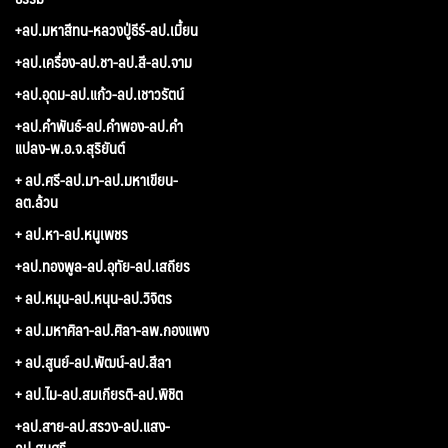
+ลป.มหาสีทน-หลวงปู่ธีร์-ลป.เมี้ยน
+ลป.เครื่อง-ลป.ชา-ลป.สี-ลป.จาม
+ลป.อุดม-ลป.แก้ว-ลป.เชาวรัตน์
+ลป.คำพันธ์-ลป.คำพอง-ลป.คำ
แปลง-พ.อ.จ.สุริยันต์
+ ลป.ศรี-ลป.มา-ลป.มหาเขียน-
ลต.ล้วน
+ ลป.หา-ลป.หนูเพชร
+ลป.ทองพูล-ลป.อุทัย-ลป.เสถียร
+ ลป.หมุน-ลป.หนุน-ลป.วิจิตร
+ ลป.มหาศิลา-ลป.ศิลา-ลพ.กองแพง
+ ลป.สูนย์-ลป.พัฒน์-ลป.สีลา
+ ลป.ไม-ลป.สมเกียรติ-ลป.พิชิต
+ลป.สาย-ลป.สรวง-ลป.แสง-
ลป.สมศรี