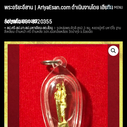
Skip
พระอริยะอีสาน | AriyaEsan.com ดำเนินงานโดย เฮียทิน
MENU
to
content
AriyaEsan.com
ขอนแก่น 081-8720355
+ ลป.ศรี-ลป.มา-ลป.มหาเขียน-ลต.ล้วน
รูปหล่อพระสิวลี สูง2.3 ซม. หลวงปู่ศรี มหาวีโร ฐาน
สี่เหลี่ยม ด้านหน้า ศรี ด้านหลัง วปก.เนื้อทองเหลือง วัดป่ากุง จ.ร้อยเอ็ด