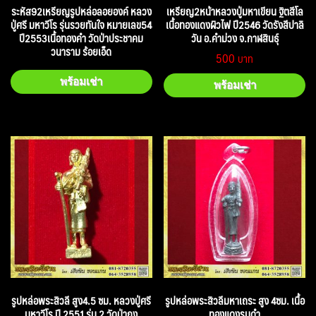
ระหัส92เหรียญรูปหล่อลอยองค์ หลวง
เหรียญ2หน้าหลวงปู่มหาเขียน ฐิตสีโล
ปู่ศรี มหาวีโร รุ่นรวยทันใจ หมายเลข54
เนื้อทองแดงผิวไฟ ปี2546 วัดรังสีปาลิ
ปี2553เนื้อทองคำ วัดป่าประชาคม
วัน อ.คำม่วง จ.กาฬสินธุ์
วนาราม ร้อยเอ็ด
500
พร้อมเช่า
พร้อมเช่า
รูปหล่อพระสิวลี สูง4.5 ซม. หลวงปู่ศรี
รูปหล่อพระสิวลีมหาเถระ สูง 4ซม. เนื้อ
มหาวีโร ปี 2551 รุ่น 2 วัดป่ากุง
ทองแดงรมดำ