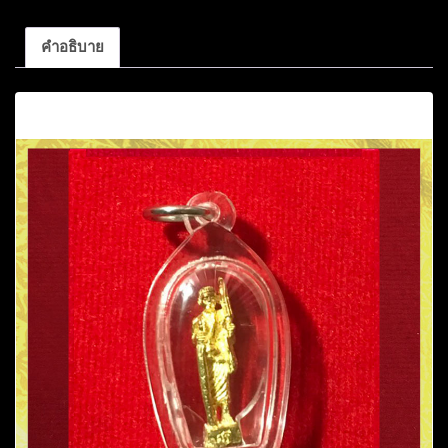
คำอธิบาย
คำอธิบาย