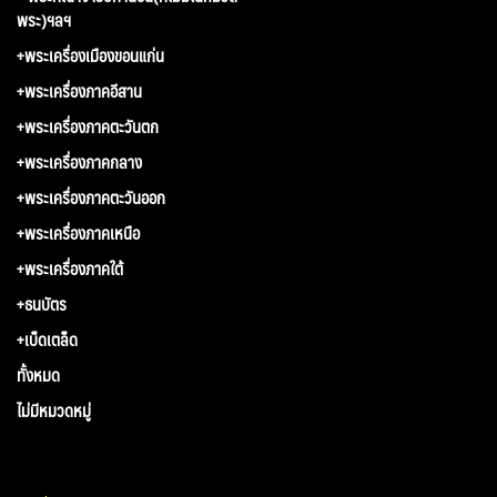
พระ)ฯลฯ
+พระเครื่องเมืองขอนแก่น
+พระเครื่องภาคอีสาน
+พระเครื่องภาคตะวันตก
+พระเครื่องภาคกลาง
+พระเครื่องภาคตะวันออก
+พระเครื่องภาคเหนือ
+พระเครื่องภาคใต้
+ธนบัตร
+เบ็ดเตล็ด
ทั้งหมด
ไม่มีหมวดหมู่