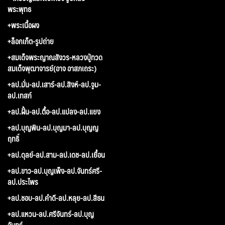
พระพุทธ
+พระเนื้อผง
+ล็อกเก็ต-รูปถ่าย
+สมเด็จพระญาณสังวร-หลวงปู่ทวด
สมเด็จพุฒาจารย์(อาจ อาสภเถระ)
+ลป.มั่น-ลป.เสาร์-ลป.สิงห์-ลป.จูม-
ลป.เทสก์
+ลป.ฝั้น-ลป.ตื้อ-ลป.แปลง-ลป.แยง
+ลป.บุญพิน-ลป.บุญมา-ลป.บุญญ
ฤทธิ์
+ลป.ดุลย์-ลป.สาม-ลป.เดช-ลป.เยื้อน
+ลป.ขาว-ลป.บุญเพ็ง-ลป.จันทร์ศรี-
ลป.ประไพร
+ลป.ชอบ-ลป.คำดี-ลป.หลุย-ลป.สีธน
+ลป.แหวน-ลป.ศรีจันทร์-ลป.บุญ
จันทร์