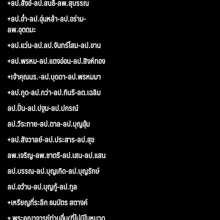
+ลป.สังข์-ลป.สนธิ์-ลพ.สุบรรณ
+ลป.อ่ำ-ลป.อุ่นหล้า-ลป.อร่าม-
ลพ.อุตตมะ
+ลป.แว่น-ลป.ลป.จันทร์โสม-ลป.ขาน
+ลป.พรหม-ลป.แตงอ่อน-ลป.สิงห์ทอง
+เจ้าคุณนร.-ลป.บุดดา-ลป.พรหมมา
+ลป.กูด-ลป.กว่า-ลป.กินรี-ลต.เฉลิม
ลป.ปั่น-ลป.ปฐม-ลป.ปกรณ์
ลป.วีระทาย-ลป.ตาล-ลป.บุญอุ้ม
+ลป.สังวาลย์-ลป.ประสาร-ลป.สุข
ลพ.เจริญ-ลพ.ชาตรี-ลป.เสน-ลป.แสน
ลป.บรรณ-ลป.บุญเกิด-ลป.บุญรักษ์
ลป.อว้าน-ลป.บุญกู้-ลป.ทูล
+เหรียญที่ระลึก ธนบัตร สตางค์
+ พระคณาจารย์ท่านอื่น(ที่ไม่มีในหมวด