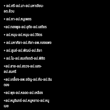
+ ลป.ศรี-ลป.มา-ลป.มหาเขียน-
ลต.ล้วน
+ ลป.หา-ลป.หนูเพชร
+ลป.ทองพูล-ลป.อุทัย-ลป.เสถียร
+ ลป.หมุน-ลป.หนุน-ลป.วิจิตร
+ ลป.มหาศิลา-ลป.ศิลา-ลพ.กองแพง
+ ลป.สูนย์-ลป.พัฒน์-ลป.สีลา
+ ลป.ไม-ลป.สมเกียรติ-ลป.พิชิต
+ลป.สาย-ลป.สรวง-ลป.แสง-
ลป.สมศรี
+ลป.เกลี้ยง-ลพ.จรัญ-ลป.คีบ-ลป.อิน
ตอง
+ลป.พุธ-ลป.หลอด-ลป.เหลือง
+ลป.หนูอินทร์-ลป.หนูหยาด-ลป.หนู
เมย