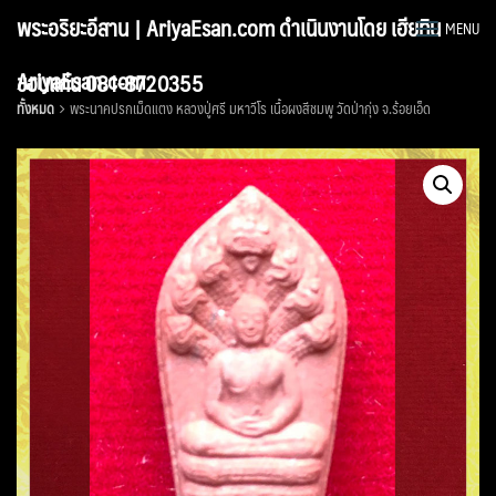
Skip
พระอริยะอีสาน | AriyaEsan.com ดำเนินงานโดย เฮียทิน
MENU
to
content
AriyaEsan.com
ขอนแก่น 081-8720355
ทั้งหมด
พระนาคปรกเม็ดแตง หลวงปู่ศรี มหาวีโร เนื้อผงสีชมพู วัดป่ากุ่ง จ.ร้อยเอ็ด