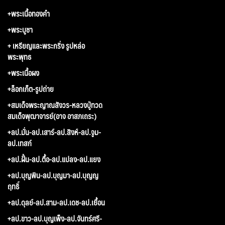
+พระเนื้อทองคำ
+พระบูชา
+ เหรียญและพระกริ่ง รูปหล่อ
พระพุทธ
+พระเนื้อผง
+ล็อกเก็ต-รูปถ่าย
+สมเด็จพระญาณสังวร-หลวงปู่ทวด
สมเด็จพุฒาจารย์(อาจ อาสภเถระ)
+ลป.มั่น-ลป.เสาร์-ลป.สิงห์-ลป.จูม-
ลป.เทสก์
+ลป.ฝั้น-ลป.ตื้อ-ลป.แปลง-ลป.แยง
+ลป.บุญพิน-ลป.บุญมา-ลป.บุญญ
ฤทธิ์
+ลป.ดุลย์-ลป.สาม-ลป.เดช-ลป.เยื้อน
+ลป.ขาว-ลป.บุญเพ็ง-ลป.จันทร์ศรี-