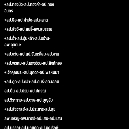
+ลป.ทองบัว-ลป.ทองคำ-ลป.ทอง
อินทร์
+ลป.ลือ-ลป.คำบ่อ-ลป.คลาด
+ลป.สังข์-ลป.สนธิ์-ลพ.สุบรรณ
+ลป.อ่ำ-ลป.อุ่นหล้า-ลป.อร่าม-
ลพ.อุตตมะ
+ลป.แว่น-ลป.ลป.จันทร์โสม-ลป.ขาน
+ลป.พรหม-ลป.แตงอ่อน-ลป.สิงห์ทอง
+เจ้าคุณนร.-ลป.บุดดา-ลป.พรหมมา
+ลป.กูด-ลป.กว่า-ลป.กินรี-ลต.เฉลิม
ลป.ปั่น-ลป.ปฐม-ลป.ปกรณ์
ลป.วีระทาย-ลป.ตาล-ลป.บุญอุ้ม
+ลป.สังวาลย์-ลป.ประสาร-ลป.สุข
ลพ.เจริญ-ลพ.ชาตรี-ลป.เสน-ลป.แสน
ลป.บรรณ-ลป.บุญเกิด-ลป.บุญรักษ์