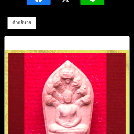
ปู่
ศรี
มหา
คำอธิบาย
วีโร
เนื้อ
คำอธิบาย
ผง
สีชมพู
วัด
ป่า
กุ่ง
จ.ร้อยเอ็ด
ชิ้น