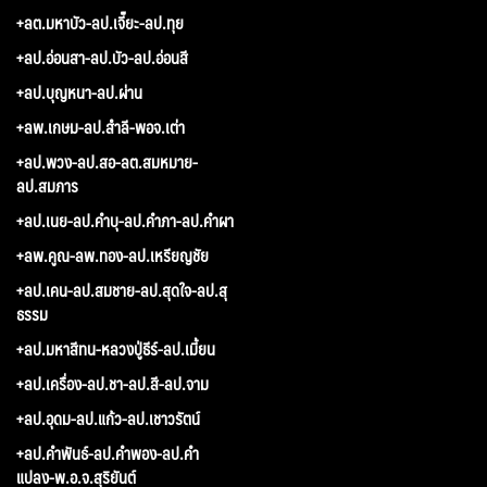
+ลต.มหาบัว-ลป.เจี๊ยะ-ลป.ทุย
+ลป.อ่อนสา-ลป.บัว-ลป.อ่อนสี
+ลป.บุญหนา-ลป.ผ่าน
+ลพ.เกษม-ลป.สำลี-พอจ.เต่า
+ลป.พวง-ลป.สอ-ลต.สมหมาย-
ลป.สมภาร
+ลป.เนย-ลป.คำบุ-ลป.คำภา-ลป.คำผา
+ลพ.คูณ-ลพ.ทอง-ลป.เหรียญชัย
+ลป.เคน-ลป.สมชาย-ลป.สุดใจ-ลป.สุ
ธรรม
+ลป.มหาสีทน-หลวงปู่ธีร์-ลป.เมี้ยน
+ลป.เครื่อง-ลป.ชา-ลป.สี-ลป.จาม
+ลป.อุดม-ลป.แก้ว-ลป.เชาวรัตน์
+ลป.คำพันธ์-ลป.คำพอง-ลป.คำ
แปลง-พ.อ.จ.สุริยันต์