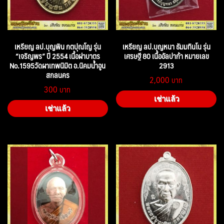
เหรียญ ลป.บุญพิน กตปุณโญ รุ่น
เหรียญ ลป.บุญหนา ธัมมทินโน รุ่น
“เจริญพร” ปี 2554 เนื้อฝาบาตร
เศรษฐี 80 เนื้ออัลปาก้า หมายเลข
No.1595วัดผาเทพนิมิต อ.นิคมน้ำอูน
2913
สกลนคร
2,000
300
เช่าแล้ว
เช่าแล้ว