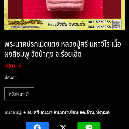
พระนาคปรกเม็ดแตง หลวงปู่ศรี มหาวีโร เนื้อ
ผงสีชมพู วัดป่ากุ่ง จ.ร้อยเอ็ด
400
มีสินค้า
จำนวน
หยิบใส่ตะกร้า
พระ
นาคปรก
เม็ด
หมวดหมู่:
+ ลป.ศรี-ลป.มา-ลป.มหาเขียน-ลต.ล้วน
,
ทั้งหมด
แตง
หลวง