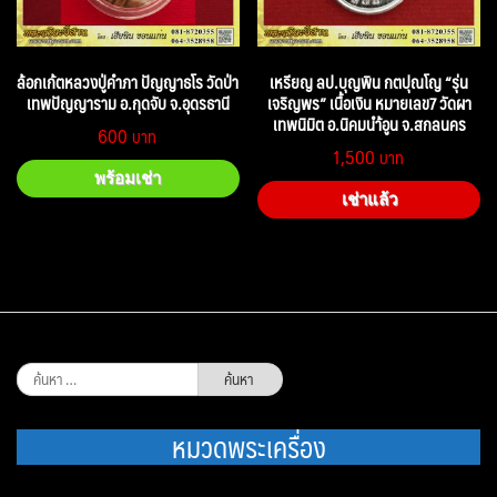
ล้อกเก้ตหลวงปู่คำภา ปัญญาธโร วัดป่า
เหรียญ ลป.บุญพิน กตปุณโญ “รุ่น
เทพปัญญาราม อ.กุดจับ จ.อุดรธานี
เจริญพร” เนื้อเงิน หมายเลข7 วัดผา
เทพนิมิต อ.นิคมนำ้อูน จ.สกลนคร
600
1,500
พร้อมเช่า
เช่าแล้ว
ค้นหา
สำหรับ:
หมวดพระเครื่อง