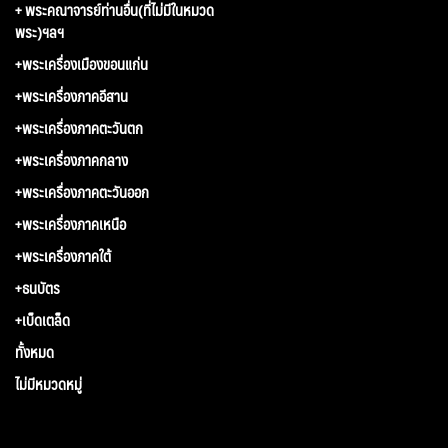
+ พระคณาจารย์ท่านอื่น(ที่ไม่มีในหมวด
พระ)ฯลฯ
+พระเครื่องเมืองขอนแก่น
+พระเครื่องภาคอีสาน
+พระเครื่องภาคตะวันตก
+พระเครื่องภาคกลาง
+พระเครื่องภาคตะวันออก
+พระเครื่องภาคเหนือ
+พระเครื่องภาคใต้
+ธนบัตร
+เบ็ดเตล็ด
ทั้งหมด
ไม่มีหมวดหมู่