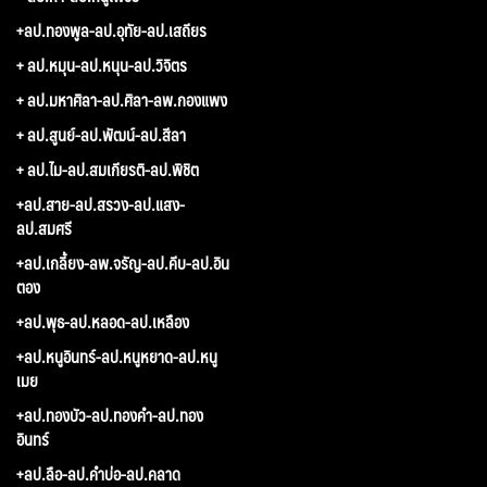
+ลป.ทองพูล-ลป.อุทัย-ลป.เสถียร
+ ลป.หมุน-ลป.หนุน-ลป.วิจิตร
+ ลป.มหาศิลา-ลป.ศิลา-ลพ.กองแพง
+ ลป.สูนย์-ลป.พัฒน์-ลป.สีลา
+ ลป.ไม-ลป.สมเกียรติ-ลป.พิชิต
+ลป.สาย-ลป.สรวง-ลป.แสง-
ลป.สมศรี
+ลป.เกลี้ยง-ลพ.จรัญ-ลป.คีบ-ลป.อิน
ตอง
+ลป.พุธ-ลป.หลอด-ลป.เหลือง
+ลป.หนูอินทร์-ลป.หนูหยาด-ลป.หนู
เมย
+ลป.ทองบัว-ลป.ทองคำ-ลป.ทอง
อินทร์
+ลป.ลือ-ลป.คำบ่อ-ลป.คลาด