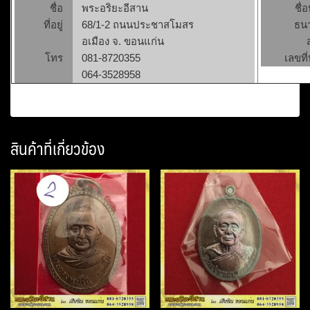
ชื่อ
พระอริยะอีสาน
ชื่
ที่อยู่
68/1-2 ถนนประชาสโมสร
ธน
อเมือง จ. ขอนแก่น
โทร
081-8720355
เลขที่
064-3528958
สินค้าที่เกี่ยวข้อง