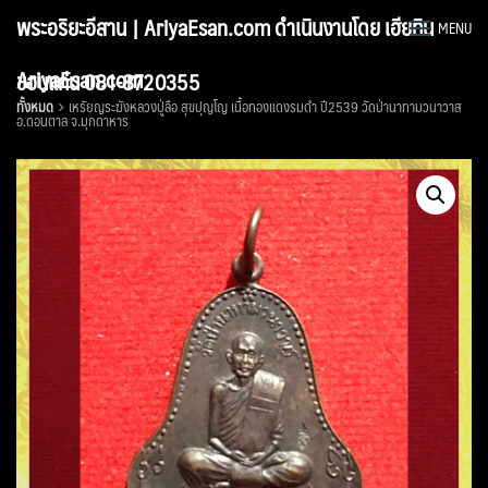
Skip
พระอริยะอีสาน | AriyaEsan.com ดำเนินงานโดย เฮียทิน
MENU
to
content
AriyaEsan.com
ขอนแก่น 081-8720355
ทั้งหมด
เหรัยญระฆังหลวงปู่ลือ สุขปุญโญ เนื้อทองแดงรมดำ ปี2539 วัดป่านาทามวนาวาส
อ.ดอนตาล จ.มุกดาหาร