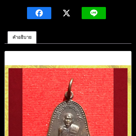
ระฆัง
หลวง
ปู่
ลือ
สุข
คำอธิบาย
ปุญโญ
เนื้อ
คำอธิบาย
ทองแดง
รมดำ
ปี2539
วัด
ป่า
นา
ทาม
วนาวาส
อ.ดอนตาล
จ.มุกดาหาร
ชิ้น