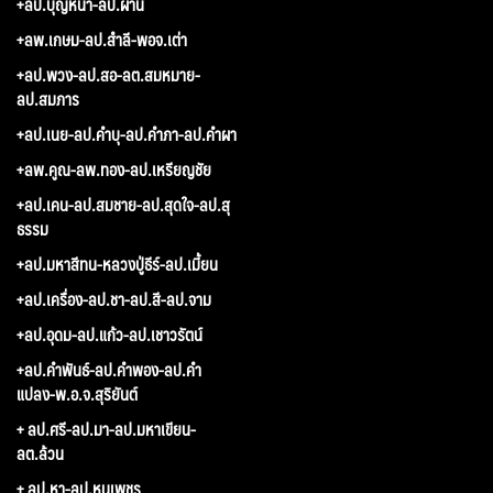
+ลป.บุญหนา-ลป.ผ่าน
+ลพ.เกษม-ลป.สำลี-พอจ.เต่า
+ลป.พวง-ลป.สอ-ลต.สมหมาย-
ลป.สมภาร
+ลป.เนย-ลป.คำบุ-ลป.คำภา-ลป.คำผา
+ลพ.คูณ-ลพ.ทอง-ลป.เหรียญชัย
+ลป.เคน-ลป.สมชาย-ลป.สุดใจ-ลป.สุ
ธรรม
+ลป.มหาสีทน-หลวงปู่ธีร์-ลป.เมี้ยน
+ลป.เครื่อง-ลป.ชา-ลป.สี-ลป.จาม
+ลป.อุดม-ลป.แก้ว-ลป.เชาวรัตน์
+ลป.คำพันธ์-ลป.คำพอง-ลป.คำ
แปลง-พ.อ.จ.สุริยันต์
+ ลป.ศรี-ลป.มา-ลป.มหาเขียน-
ลต.ล้วน
+ ลป.หา-ลป.หนูเพชร