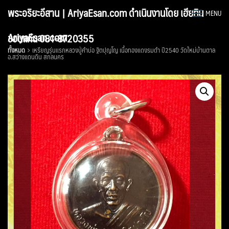
Skip
พระอริยะอีสาน | AriyaEsan.com ดำเนินงานโดย เฮียทิน
MENU
to
content
AriyaEsan.com
ขอนแก่น 081-8720355
ทั้งหมด
เหรียญรุ่นแรกหลวงปู่คำบ่อ ฐิตปุญโญ เนื้อทองแดงรมดำ ปี2540 วัดใหม่บ้านตาล
อ.สว่างแดนดิน สกลนคร