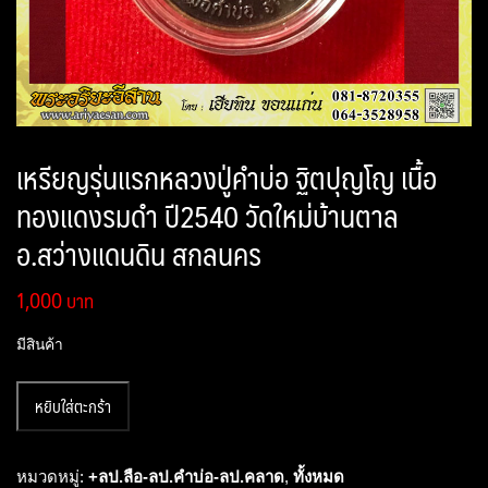
เหรียญรุ่นแรกหลวงปู่คำบ่อ ฐิตปุญโญ เนื้อ
ทองแดงรมดำ ปี2540 วัดใหม่บ้านตาล
อ.สว่างแดนดิน สกลนคร
1,000
มีสินค้า
จำนวน
หยิบใส่ตะกร้า
เหรียญ
รุ่น
แรก
หมวดหมู่:
+ลป.ลือ-ลป.คำบ่อ-ลป.คลาด
,
ทั้งหมด