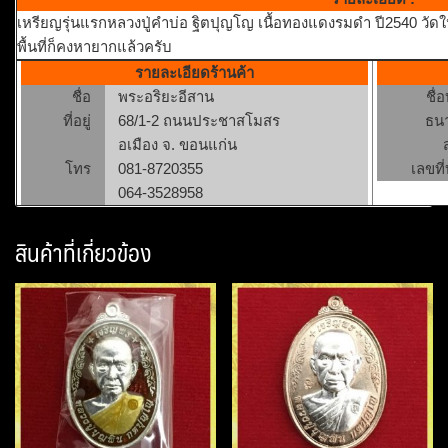
เหรียญรุ่นแรกหลวงปู่คำบ่อ ฐิตปุญโญ เนื้อทองแดงรมดำ ปี2540 วั
พื้นที่ก็คงหายากแล้วครับ
รายละเอียดร้านค้า
ชื่อ
พระอริยะอีสาน
ชื่
ที่อยู่
68/1-2 ถนนประชาสโมสร
ธน
อเมือง จ. ขอนแก่น
โทร
081-8720355
เลขที่
064-3528958
สินค้าที่เกี่ยวข้อง