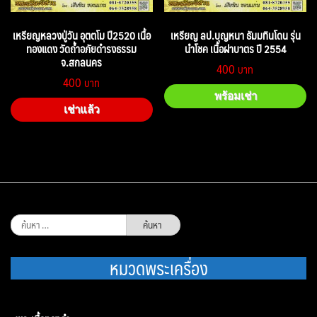
เหรียญหลวงปู่วัน อุตตโม ปี2520 เนื้อ
เหรียญ ลป.บุญหนา ธัมมทินโดน รุ่น
ทองแดง วัดถ้ำอภัยดำรงธรรม
นำโชค เนื้อฝาบาตร ปี 2554
จ.สกลนคร
400
400
พร้อมเช่า
เช่าแล้ว
ค้นหา
สำหรับ:
หมวดพระเครื่อง