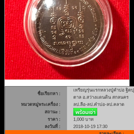
เหรียญรุ่นแรกหลวงปู่คำบ่อ ฐิต
ชื่อเรียกหา :
ตาล อ.สว่างแดนดิน สกลนคร
หมวดหมู่พระเครื่อง :
ลป.ลือ-ลป.คำบ่อ-ลป.คลาด
สถานะ :
ราคา :
1,000 บาท
ลงวันที่ :
2018-10-19 17:30
รายละเอียด :