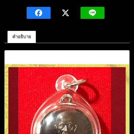
หลวง
ปู่
คำ
บ่อ
ฐิต
คำอธิบาย
ปุญโญ
เนื้อ
คำอธิบาย
ทองแดง
รมดำ
ปี2540
วัด
ใหม่
บ้าน
ตาล
อ.สว่างแดนดิน
สกลนคร
ชิ้น