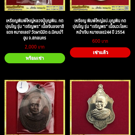
เหรียญพิมพ์ใหญ่หลวงปู่บุญพิน. กต
เหรียญ พิมพ์ใหญ่ลป.บุญพิน กต
ปุณโญ รุ่น “เจริญพร” เนื้อเงินลงยาสี
ปุณโญ รุ่น “เจริญพร” เนื้อนวะโลหะ
แดง หมายเลข7 วัดผานิมิต อ.นิคมนำ้
หน้าเงิน หมายเลข244 ปี 2554
อูน จ.สกลนคร
600
2,000
เช่าแล้ว
พร้อมเช่า