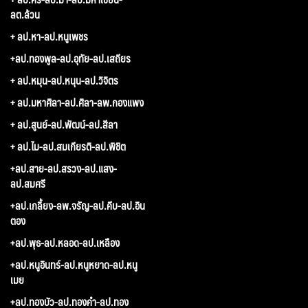
ลต.ล้วน
+ ลป.หา-ลป.หนูเพชร
+ลป.ทองพูล-ลป.อุทัย-ลป.เสถียร
+ ลป.หมุน-ลป.หนุน-ลป.วิจิตร
+ ลป.มหาศิลา-ลป.ศิลา-ลพ.กองแพง
+ ลป.สูนย์-ลป.พัฒน์-ลป.สีลา
+ ลป.ไม-ลป.สมเกียรติ-ลป.พิชิต
+ลป.สาย-ลป.สรวง-ลป.แสง-
ลป.สมศรี
+ลป.เกลี้ยง-ลพ.จรัญ-ลป.คีบ-ลป.อิน
ตอง
+ลป.พุธ-ลป.หลอด-ลป.เหลือง
+ลป.หนูอินทร์-ลป.หนูหยาด-ลป.หนู
เมย
+ลป.ทองบัว-ลป.ทองคำ-ลป.ทอง