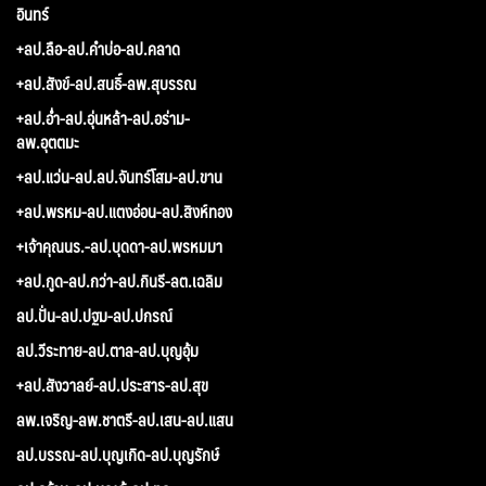
อินทร์
+ลป.ลือ-ลป.คำบ่อ-ลป.คลาด
+ลป.สังข์-ลป.สนธิ์-ลพ.สุบรรณ
+ลป.อ่ำ-ลป.อุ่นหล้า-ลป.อร่าม-
ลพ.อุตตมะ
+ลป.แว่น-ลป.ลป.จันทร์โสม-ลป.ขาน
+ลป.พรหม-ลป.แตงอ่อน-ลป.สิงห์ทอง
+เจ้าคุณนร.-ลป.บุดดา-ลป.พรหมมา
+ลป.กูด-ลป.กว่า-ลป.กินรี-ลต.เฉลิม
ลป.ปั่น-ลป.ปฐม-ลป.ปกรณ์
ลป.วีระทาย-ลป.ตาล-ลป.บุญอุ้ม
+ลป.สังวาลย์-ลป.ประสาร-ลป.สุข
ลพ.เจริญ-ลพ.ชาตรี-ลป.เสน-ลป.แสน
ลป.บรรณ-ลป.บุญเกิด-ลป.บุญรักษ์