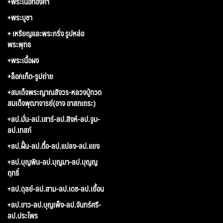
+พระเนื้อทองคำ
+พระบูชา
+ เหรียญและพระกริ่ง รูปหล่อ
พระพุทธ
+พระเนื้อผง
+ล็อกเก็ต-รูปถ่าย
+สมเด็จพระญาณสังวร-หลวงปู่ทวด
สมเด็จพุฒาจารย์(อาจ อาสภเถระ)
+ลป.มั่น-ลป.เสาร์-ลป.สิงห์-ลป.จูม-
ลป.เทสก์
+ลป.ฝั้น-ลป.ตื้อ-ลป.แปลง-ลป.แยง
+ลป.บุญพิน-ลป.บุญมา-ลป.บุญญ
ฤทธิ์
+ลป.ดุลย์-ลป.สาม-ลป.เดช-ลป.เยื้อน
+ลป.ขาว-ลป.บุญเพ็ง-ลป.จันทร์ศรี-
ลป.ประไพร