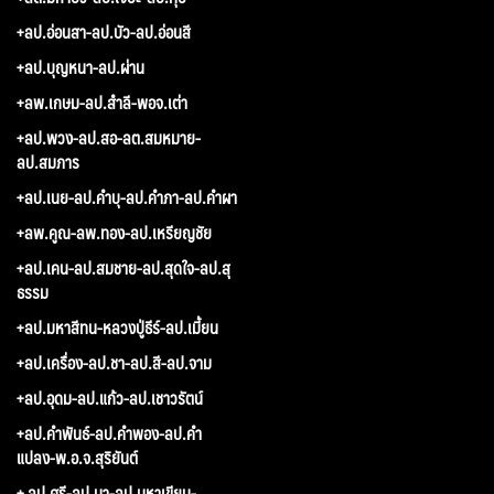
+ลป.อ่อนสา-ลป.บัว-ลป.อ่อนสี
+ลป.บุญหนา-ลป.ผ่าน
+ลพ.เกษม-ลป.สำลี-พอจ.เต่า
+ลป.พวง-ลป.สอ-ลต.สมหมาย-
ลป.สมภาร
+ลป.เนย-ลป.คำบุ-ลป.คำภา-ลป.คำผา
+ลพ.คูณ-ลพ.ทอง-ลป.เหรียญชัย
+ลป.เคน-ลป.สมชาย-ลป.สุดใจ-ลป.สุ
ธรรม
+ลป.มหาสีทน-หลวงปู่ธีร์-ลป.เมี้ยน
+ลป.เครื่อง-ลป.ชา-ลป.สี-ลป.จาม
+ลป.อุดม-ลป.แก้ว-ลป.เชาวรัตน์
+ลป.คำพันธ์-ลป.คำพอง-ลป.คำ
แปลง-พ.อ.จ.สุริยันต์
+ ลป.ศรี-ลป.มา-ลป.มหาเขียน-