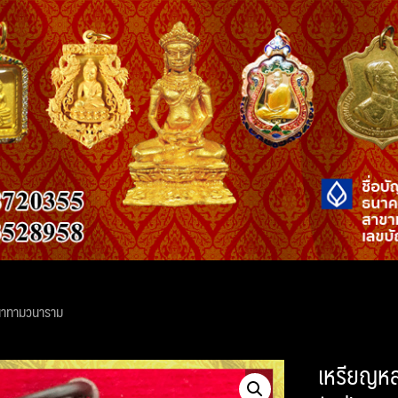
านาทามวนาราม
เหรียญหล