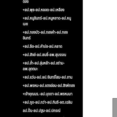
ตอง
+ลป.พุธ-ลป.หลอด-ลป.เหลือง
+ลป.หนูอินทร์-ลป.หนูหยาด-ลป.หนู
เมย
+ลป.ทองบัว-ลป.ทองคำ-ลป.ทอง
อินทร์
+ลป.ลือ-ลป.คำบ่อ-ลป.คลาด
+ลป.สังข์-ลป.สนธิ์-ลพ.สุบรรณ
+ลป.อ่ำ-ลป.อุ่นหล้า-ลป.อร่าม-
ลพ.อุตตมะ
+ลป.แว่น-ลป.ลป.จันทร์โสม-ลป.ขาน
+ลป.พรหม-ลป.แตงอ่อน-ลป.สิงห์ทอง
+เจ้าคุณนร.-ลป.บุดดา-ลป.พรหมมา
+ลป.กูด-ลป.กว่า-ลป.กินรี-ลต.เฉลิม
ลป.ปั่น-ลป.ปฐม-ลป.ปกรณ์