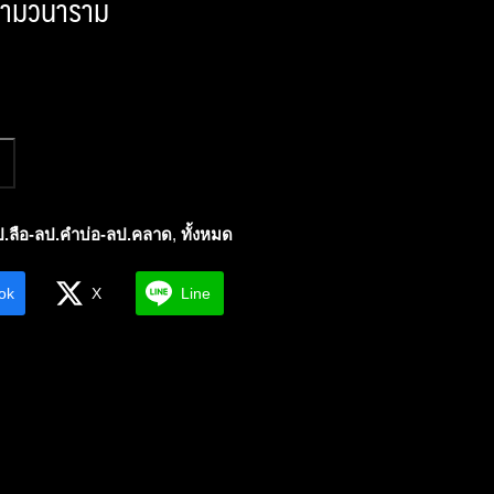
ทามวนาราม
.ลือ-ลป.คำบ่อ-ลป.คลาด
,
ทั้งหมด
ok
X
Line