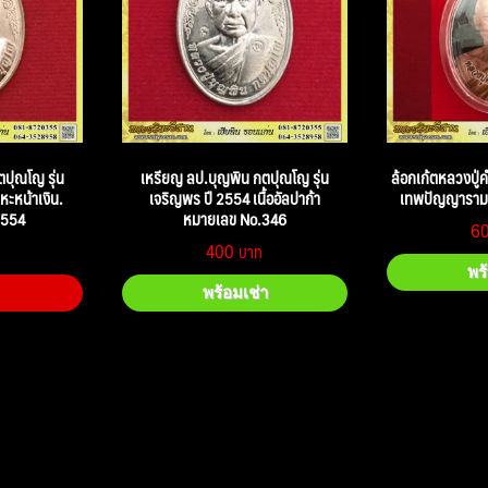
ปุณโญ รุ่น
เหรียญ ลป.บุญพิน กตปุณโญ รุ่น
ล้อกเก้ตหลวงปู่
หะหน้าเงิน.
เจริญพร ปี 2554 เนื้ออัลปาก้า
เทพปัญญาราม อ
2554
หมายเลข No.346
6
400
พร
พร้อมเช่า