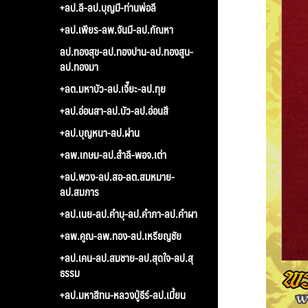
+ลป.ลี-ลป.บุญมี-ท่านพ่อลี
+ลป.เพียร-ลพ.จันมี-ลป.กัณหา
ลป.ทองสุข-ลป.ทองปาน-ลป.ทองสูน-
ลป.ทองมา
+ลต.มหาบัว-ลป.เจี๊ยะ-ลป.ทุย
+ลป.อ่อนสา-ลป.บัว-ลป.อ่อนสี
+ลป.บุญหนา-ลป.ผ่าน
+ลพ.เกษม-ลป.สำลี-พอจ.เต่า
+ลป.พวง-ลป.สอ-ลต.สมหมาย-
ลป.สมภาร
+ลป.เนย-ลป.คำบุ-ลป.คำภา-ลป.คำผา
+ลพ.คูณ-ลพ.ทอง-ลป.เหรียญชัย
+ลป.เคน-ลป.สมชาย-ลป.สุดใจ-ลป.สุ
ธรรม
+ลป.มหาสีทน-หลวงปู่ธีร์-ลป.เมี้ยน