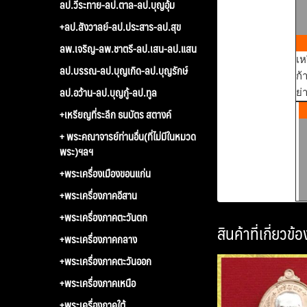
ลป.วีระทาย-ลป.ตาล-ลป.บุญอุ้ม
+ลป.สังวาลย์-ลป.ประสาร-ลป.สุข
ลพ.เจริญ-ลพ.ชาตรี-ลป.เสน-ลป.แสน
เห
ลป.บรรณ-ลป.บุญเกิด-ลป.บุญรักษ์
ก้
ลป.อว้าน-ลป.บุญกู้-ลป.ทูล
ย่
+เหรียญที่ระลึก ธนบัตร สตางค์
+ พระคณาจารย์ท่านอื่น(ที่ไม่มีในหมวด
พระ)ฯลฯ
+พระเครื่องเมืองขอนแก่น
+พระเครื่องภาคอีสาน
+พระเครื่องภาคตะวันตก
สินค้าที่เกี่ยวข้อ
+พระเครื่องภาคกลาง
+พระเครื่องภาคตะวันออก
+พระเครื่องภาคเหนือ
+พระเครื่องภาคใต้