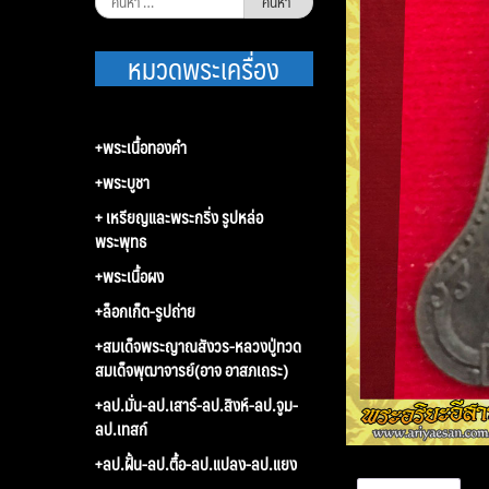
สำหรับ:
หมวดพระเครื่อง
+พระเนื้อทองคำ
+พระบูชา
+ เหรียญและพระกริ่ง รูปหล่อ
พระพุทธ
+พระเนื้อผง
+ล็อกเก็ต-รูปถ่าย
+สมเด็จพระญาณสังวร-หลวงปู่ทวด
สมเด็จพุฒาจารย์(อาจ อาสภเถระ)
+ลป.มั่น-ลป.เสาร์-ลป.สิงห์-ลป.จูม-
ลป.เทสก์
+ลป.ฝั้น-ลป.ตื้อ-ลป.แปลง-ลป.แยง