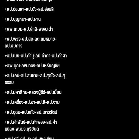
+ลป.อ่อนสา-ลป.บัว-ลป.อ่อนสี
+ลป.บุญหนา-ลป.ผ่าน
+ลพ.เกษม-ลป.สำลี-พอจ.เต่า
+ลป.พวง-ลป.สอ-ลต.สมหมาย-
ลป.สมภาร
+ลป.เนย-ลป.คำบุ-ลป.คำภา-ลป.คำผา
+ลพ.คูณ-ลพ.ทอง-ลป.เหรียญชัย
+ลป.เคน-ลป.สมชาย-ลป.สุดใจ-ลป.สุ
ธรรม
+ลป.มหาสีทน-หลวงปู่ธีร์-ลป.เมี้ยน
+ลป.เครื่อง-ลป.ชา-ลป.สี-ลป.จาม
+ลป.อุดม-ลป.แก้ว-ลป.เชาวรัตน์
+ลป.คำพันธ์-ลป.คำพอง-ลป.คำ
แปลง-พ.อ.จ.สุริยันต์
+ ลป.ศรี-ลป.มา-ลป.มหาเขียน-