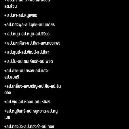
ลต.ล้วน
+ ลป.หา-ลป.หนูเพชร
+ลป.ทองพูล-ลป.อุทัย-ลป.เสถียร
+ ลป.หมุน-ลป.หนุน-ลป.วิจิตร
+ ลป.มหาศิลา-ลป.ศิลา-ลพ.กองแพง
+ ลป.สูนย์-ลป.พัฒน์-ลป.สีลา
+ ลป.ไม-ลป.สมเกียรติ-ลป.พิชิต
+ลป.สาย-ลป.สรวง-ลป.แสง-
ลป.สมศรี
+ลป.เกลี้ยง-ลพ.จรัญ-ลป.คีบ-ลป.อิน
ตอง
+ลป.พุธ-ลป.หลอด-ลป.เหลือง
+ลป.หนูอินทร์-ลป.หนูหยาด-ลป.หนู
เมย
+ลป.ทองบัว-ลป.ทองคำ-ลป.ทอง