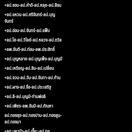
+ลป.ชอบ-ลป.คำดี-ลป.หลุย-ลป.สีธน
+ลป.แหวน-ลป.ศรีจันทร์-ลป.บุญ
จันทร์
+ลป.อ่อน-ลป.จันทร์-ลป.แฟ็บ
+ลป.โส-ลป.วิไลย์-ลป.หลวง-ลป.ถวิล
+ลพ.ขันตี-ลป.ท่อน-ลพ.ประสิทธิ์
+ลป.บุญหลาย-ลป.บุญเพ็ง-ลป.บุญมี
+ลป.เหรียญ-ลป.สิม-ลป.เปลี่ยน
+ลป.จวน-ลป.วัน-ลป.จันทา-ลป.ก้าน
+ลป.ผาง-ลป.จื่อ-ลป.ประเสริฐ
+ลป.ลี-ลป.บุญมี-ท่านพ่อลี
+ลป.เพียร-ลพ.จันมี-ลป.กัณหา
ลป.ทองสุข-ลป.ทองปาน-ลป.ทองสูน-
ลป.ทองมา
+ลต.มหาบัว-ลป.เจี๊ยะ-ลป.ทุย