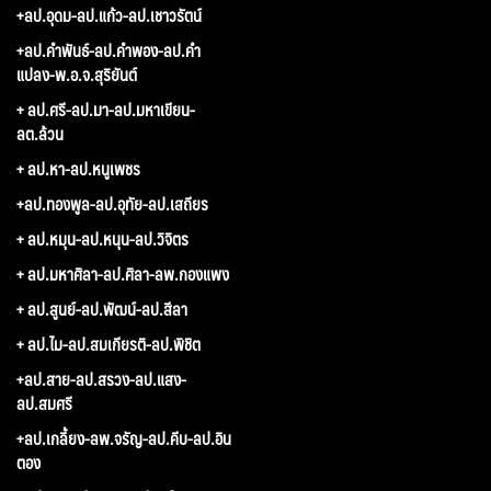
+ลป.อุดม-ลป.แก้ว-ลป.เชาวรัตน์
+ลป.คำพันธ์-ลป.คำพอง-ลป.คำ
แปลง-พ.อ.จ.สุริยันต์
+ ลป.ศรี-ลป.มา-ลป.มหาเขียน-
ลต.ล้วน
+ ลป.หา-ลป.หนูเพชร
+ลป.ทองพูล-ลป.อุทัย-ลป.เสถียร
+ ลป.หมุน-ลป.หนุน-ลป.วิจิตร
+ ลป.มหาศิลา-ลป.ศิลา-ลพ.กองแพง
+ ลป.สูนย์-ลป.พัฒน์-ลป.สีลา
+ ลป.ไม-ลป.สมเกียรติ-ลป.พิชิต
+ลป.สาย-ลป.สรวง-ลป.แสง-
ลป.สมศรี
+ลป.เกลี้ยง-ลพ.จรัญ-ลป.คีบ-ลป.อิน
ตอง