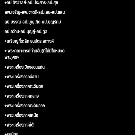
+ลป.สังวาลย์-ลป.ประสาร-ลป.สุข
ลพ.เจริญ-ลพ.ชาตรี-ลป.เสน-ลป.แสน
ลป.บรรณ-ลป.บุญเกิด-ลป.บุญรักษ์
ลป.อว้าน-ลป.บุญกู้-ลป.ทูล
+เหรียญที่ระลึก ธนบัตร สตางค์
+ พระคณาจารย์ท่านอื่น(ที่ไม่มีในหมวด
พระ)ฯลฯ
+พระเครื่องเมืองขอนแก่น
+พระเครื่องภาคอีสาน
+พระเครื่องภาคตะวันตก
+พระเครื่องภาคกลาง
+พระเครื่องภาคตะวันออก
+พระเครื่องภาคเหนือ
+พระเครื่องภาคใต้
+ธนบัตร