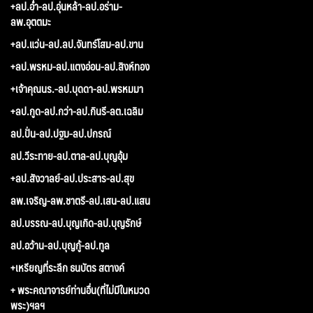
+ลป.อ่ำ-ลป.อุ่นหล้า-ลป.อร่าม-
ลพ.อุตตมะ
+ลป.แว่น-ลป.ลป.จันทร์โสม-ลป.ขาน
+ลป.พรหม-ลป.แตงอ่อน-ลป.สิงห์ทอง
+เจ้าคุณนร.-ลป.บุดดา-ลป.พรหมมา
+ลป.กูด-ลป.กว่า-ลป.กินรี-ลต.เฉลิม
ลป.ปั่น-ลป.ปฐม-ลป.ปกรณ์
ลป.วีระทาย-ลป.ตาล-ลป.บุญอุ้ม
+ลป.สังวาลย์-ลป.ประสาร-ลป.สุข
ลพ.เจริญ-ลพ.ชาตรี-ลป.เสน-ลป.แสน
ลป.บรรณ-ลป.บุญเกิด-ลป.บุญรักษ์
ลป.อว้าน-ลป.บุญกู้-ลป.ทูล
+เหรียญที่ระลึก ธนบัตร สตางค์
+ พระคณาจารย์ท่านอื่น(ที่ไม่มีในหมวด
พระ)ฯลฯ