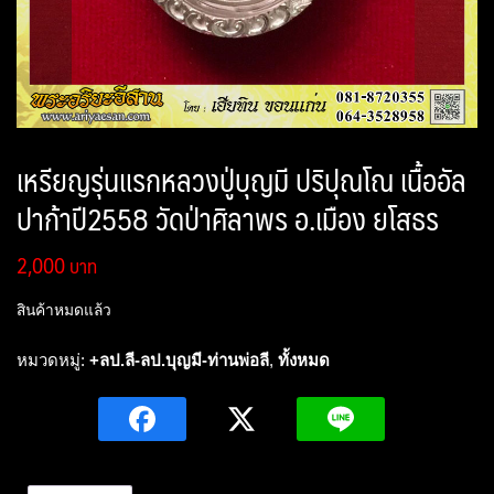
เหรียญรุ่นแรกหลวงปู่บุญมี ปริปุณโณ เนื้ออัล
ปาก้าปี2558 วัดป่าศิลาพร อ.เมือง ยโสธร
2,000
สินค้าหมดแล้ว
หมวดหมู่:
+ลป.ลี-ลป.บุญมี-ท่านพ่อลี
,
ทั้งหมด