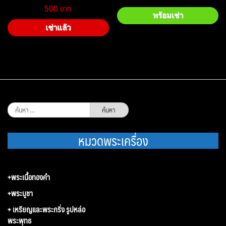
500
พร้อมเช่า
เช่าแล้ว
ค้นหา
สำหรับ:
หมวดพระเครื่อง
+พระเนื้อทองคำ
+พระบูชา
+ เหรียญและพระกริ่ง รูปหล่อ
พระพุทธ