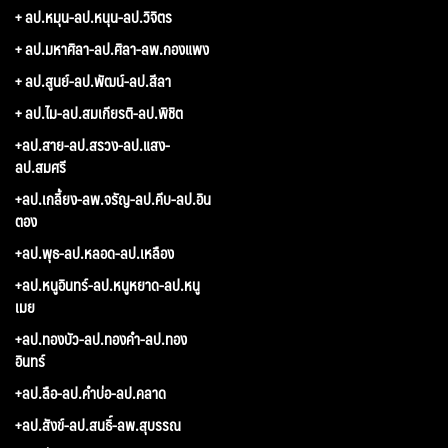
+ ลป.หมุน-ลป.หนุน-ลป.วิจิตร
+ ลป.มหาศิลา-ลป.ศิลา-ลพ.กองแพง
+ ลป.สูนย์-ลป.พัฒน์-ลป.สีลา
+ ลป.ไม-ลป.สมเกียรติ-ลป.พิชิต
+ลป.สาย-ลป.สรวง-ลป.แสง-
ลป.สมศรี
+ลป.เกลี้ยง-ลพ.จรัญ-ลป.คีบ-ลป.อิน
ตอง
+ลป.พุธ-ลป.หลอด-ลป.เหลือง
+ลป.หนูอินทร์-ลป.หนูหยาด-ลป.หนู
เมย
+ลป.ทองบัว-ลป.ทองคำ-ลป.ทอง
อินทร์
+ลป.ลือ-ลป.คำบ่อ-ลป.คลาด
+ลป.สังข์-ลป.สนธิ์-ลพ.สุบรรณ