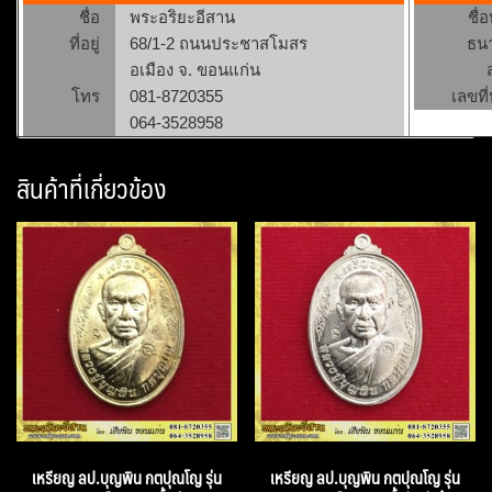
ชื่อ
พระอริยะอีสาน
ชื่
ที่อยู่
68/1-2 ถนนประชาสโมสร
ธน
อเมือง จ. ขอนแก่น
โทร
081-8720355
เลขที่
064-3528958
สินค้าที่เกี่ยวข้อง
เหรียญ ลป.บุญพิน กตปุณโญ รุ่น
เหรียญ ลป.บุญพิน กตปุณโญ รุ่น