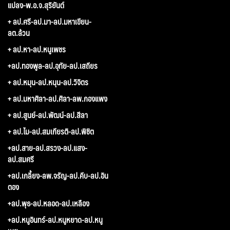
แปลง-พ.อ.จ.สุริยันต์
+ ลป.ศรี-ลป.มา-ลป.มหาเขียน-
ลต.ล้วน
+ ลป.หา-ลป.หนูเพชร
+ลป.ทองพูล-ลป.อุทัย-ลป.เสถียร
+ ลป.หมุน-ลป.หนุน-ลป.วิจิตร
+ ลป.มหาศิลา-ลป.ศิลา-ลพ.กองแพง
+ ลป.สูนย์-ลป.พัฒน์-ลป.สีลา
+ ลป.ไม-ลป.สมเกียรติ-ลป.พิชิต
+ลป.สาย-ลป.สรวง-ลป.แสง-
ลป.สมศรี
+ลป.เกลี้ยง-ลพ.จรัญ-ลป.คีบ-ลป.อิน
ตอง
+ลป.พุธ-ลป.หลอด-ลป.เหลือง
+ลป.หนูอินทร์-ลป.หนูหยาด-ลป.หนู