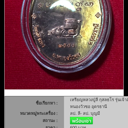
เหรียญหลวงปู่ลี กุสลธโร รุ่นเจ้
ชื่อเรียกหา :
หนองวัวซอ อุดรธานี
หมวดหมู่พระเครื่อง :
ลป. ลี- ลป. บุญมี
สถานะ :
ราคา :
600 บาท