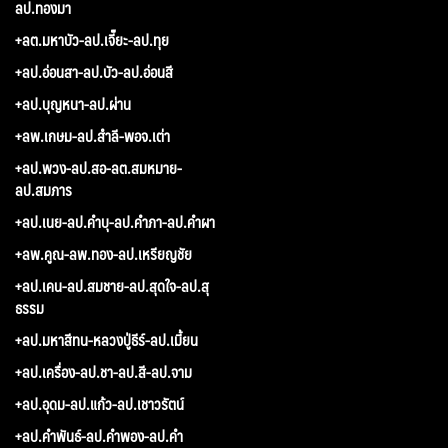
ลป.ทองมา
+ลต.มหาบัว-ลป.เจี๊ยะ-ลป.ทุย
+ลป.อ่อนสา-ลป.บัว-ลป.อ่อนสี
+ลป.บุญหนา-ลป.ผ่าน
+ลพ.เกษม-ลป.สำลี-พอจ.เต่า
+ลป.พวง-ลป.สอ-ลต.สมหมาย-
ลป.สมภาร
+ลป.เนย-ลป.คำบุ-ลป.คำภา-ลป.คำผา
+ลพ.คูณ-ลพ.ทอง-ลป.เหรียญชัย
+ลป.เคน-ลป.สมชาย-ลป.สุดใจ-ลป.สุ
ธรรม
+ลป.มหาสีทน-หลวงปู่ธีร์-ลป.เมี้ยน
+ลป.เครื่อง-ลป.ชา-ลป.สี-ลป.จาม
+ลป.อุดม-ลป.แก้ว-ลป.เชาวรัตน์
+ลป.คำพันธ์-ลป.คำพอง-ลป.คำ