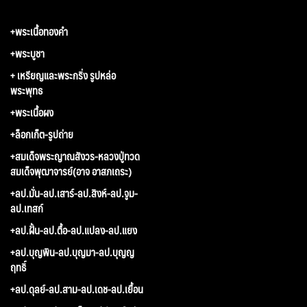
+พระเนื้อทองคำ
+พระบูชา
+ เหรียญและพระกริ่ง รูปหล่อ
พระพุทธ
+พระเนื้อผง
+ล็อกเก็ต-รูปถ่าย
+สมเด็จพระญาณสังวร-หลวงปู่ทวด
สมเด็จพุฒาจารย์(อาจ อาสภเถระ)
+ลป.มั่น-ลป.เสาร์-ลป.สิงห์-ลป.จูม-
ลป.เทสก์
+ลป.ฝั้น-ลป.ตื้อ-ลป.แปลง-ลป.แยง
+ลป.บุญพิน-ลป.บุญมา-ลป.บุญญ
ฤทธิ์
+ลป.ดุลย์-ลป.สาม-ลป.เดช-ลป.เยื้อน