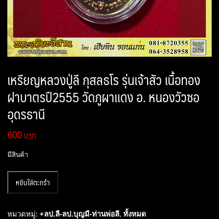
เหรียญหลวงปู่ลี กุสลธโร รุ่นเจ้าสัว เนื้อทอง
ฝาบาตรปี2555 วัดภูผาแดง อ. หนองวัวซอ
อุดรธานี
600
มีสินค้า
จำนวน
หยิบใส่ตะกร้า
เหรียญ
หลวง
ปู่
หมวดหมู่:
+ลป.ลี-ลป.บุญมี-ท่านพ่อลี
,
ทั้งหมด