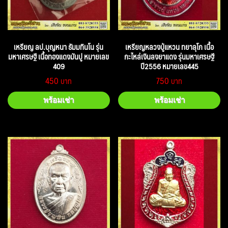
เหรียญ ลป.บุญหนา ธัมมทินโน รุ่น
เหรียญหลวงปู่แหวน ทยาลุโก เนื้อ
มหาเศรษฐี เนื้อทองแดงมันปู หมายเลข
กะไหล่เงินลงยาแดง รุ่นมหาเศรษฐี
409
ปี2556 หมายเลข445
450
750
พร้อมเช่า
พร้อมเช่า