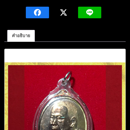
ลี
กุ
สลธ
โร
รุ่น
คำอธิบาย
เจ้า
สัว
คำอธิบาย
เนื้อ
ทอง
ฝา
บาตร
ปี2555
วัด
ภูผา
แดง
อ.
หนองวัวซอ
อุดรธานี
ชิ้น