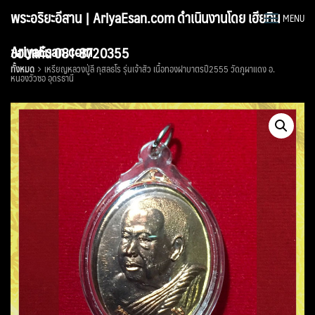
Skip
พระอริยะอีสาน | AriyaEsan.com ดำเนินงานโดย เฮียทิน
MENU
to
content
AriyaEsan.com
ขอนแก่น 081-8720355
ทั้งหมด
เหรียญหลวงปู่ลี กุสลธโร รุ่นเจ้าสัว เนื้อทองฝาบาตรปี2555 วัดภูผาแดง อ.
หนองวัวซอ อุดรธานี