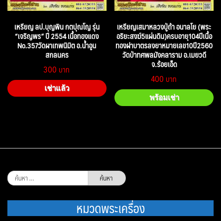
เหรียญ ลป.บุญพิน กตปุณโญ รุ่น
เหรียญเสมาหลวงปู่ถ้า อนาลโย (พระ
“เจริญพร” ปี 2554 เนื้อทองแดง
อริยะสงฆ์5แผ่นดิน)ครบอายุ104ปีเนื้อ
No.357วัดผาเทพนิมิต อ.น้ำอูน
ทองฝาบาตรลงยาหมายเลข10ปี2560
สกลนคร
วัดป่าทศพลมังคลาราม อ.เมยวดี
จ.ร้อยเอ็ด
300
400
เช่าแล้ว
พร้อมเช่า
ค้นหา
สำหรับ:
หมวดพระเครื่อง