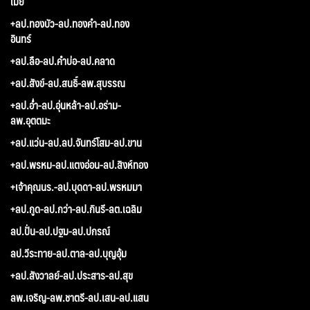
เมย
+ลป.ทองบัว-ลป.ทองคำ-ลป.ทอง
อินทร์
+ลป.ลือ-ลป.คำบ่อ-ลป.คลาด
+ลป.สังข์-ลป.สนธิ์-ลพ.สุบรรณ
+ลป.อ่ำ-ลป.อุ่นหล้า-ลป.อร่าม-
ลพ.อุตตมะ
+ลป.แว่น-ลป.ลป.จันทร์โสม-ลป.ขาน
+ลป.พรหม-ลป.แตงอ่อน-ลป.สิงห์ทอง
+เจ้าคุณนร.-ลป.บุดดา-ลป.พรหมมา
+ลป.กูด-ลป.กว่า-ลป.กินรี-ลต.เฉลิม
ลป.ปั่น-ลป.ปฐม-ลป.ปกรณ์
ลป.วีระทาย-ลป.ตาล-ลป.บุญอุ้ม
+ลป.สังวาลย์-ลป.ประสาร-ลป.สุข
ลพ.เจริญ-ลพ.ชาตรี-ลป.เสน-ลป.แสน