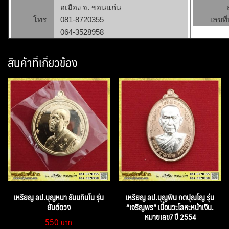
อเมือง จ. ขอนแก่น
โทร
081-8720355
เลขที่
064-3528958
สินค้าที่เกี่ยวข้อง
เหรียญ ลป.บุญหนา ธัมมทินโน รุ่น
เหรียญ ลป.บุญพิน กตปุณโญ รุ่น
ยันต์ดวง
“เจริญพร” เนื้อนวะโลหะหน้าเงิน.
หมายเลข7 ปี 2554
550