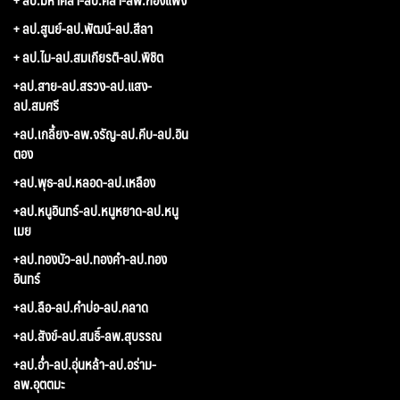
+ ลป.สูนย์-ลป.พัฒน์-ลป.สีลา
+ ลป.ไม-ลป.สมเกียรติ-ลป.พิชิต
+ลป.สาย-ลป.สรวง-ลป.แสง-
ลป.สมศรี
+ลป.เกลี้ยง-ลพ.จรัญ-ลป.คีบ-ลป.อิน
ตอง
+ลป.พุธ-ลป.หลอด-ลป.เหลือง
+ลป.หนูอินทร์-ลป.หนูหยาด-ลป.หนู
เมย
+ลป.ทองบัว-ลป.ทองคำ-ลป.ทอง
อินทร์
+ลป.ลือ-ลป.คำบ่อ-ลป.คลาด
+ลป.สังข์-ลป.สนธิ์-ลพ.สุบรรณ
+ลป.อ่ำ-ลป.อุ่นหล้า-ลป.อร่าม-
ลพ.อุตตมะ