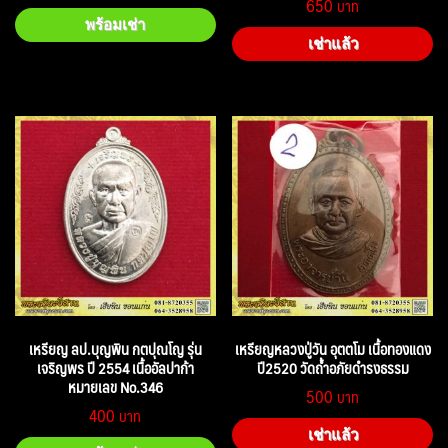
650
พร้อมเช่า
เช่าแล้ว
เหรียญ ลป.บุญพิน กตปุณโญ รุ่น
เหรียญหลวงปู่วัน อุตตโม เนื้อทองแดง
เจริญพร ปี 2554 เนื้ออัลปาก้า
ปี2520 วัดถ้ำอภัยดำรงธรรม
หมายเลข No.346
500
400
เช่าแล้ว