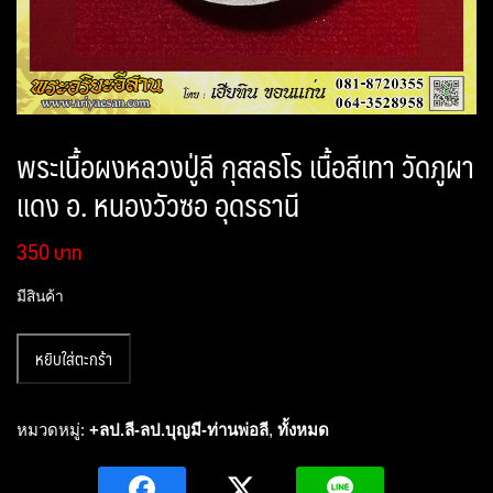
พระเนื้อผงหลวงปู่ลี กุสลธโร เนื้อสีเทา วัดภูผา
แดง อ. หนองวัวซอ อุดรธานี
350
มีสินค้า
จำนวน
หยิบใส่ตะกร้า
พระ
เนื้อ
ผง
หมวดหมู่:
+ลป.ลี-ลป.บุญมี-ท่านพ่อลี
,
ทั้งหมด
หลวง
ปู่