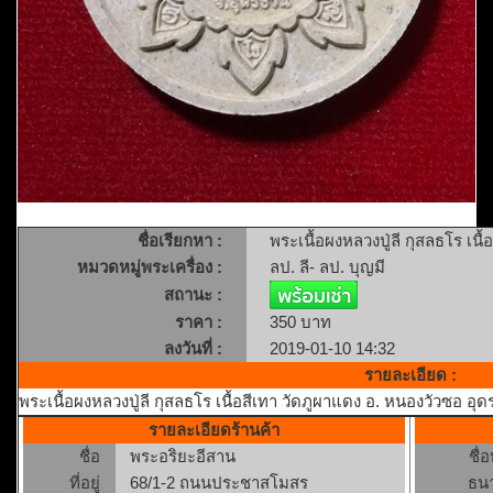
ชื่อเรียกหา :
พระเนื้อผงหลวงปู่ลี กุสลธโร เนื
หมวดหมู่พระเครื่อง :
ลป. ลี- ลป. บุญมี
สถานะ :
ราคา :
350 บาท
ลงวันที่ :
2019-01-10 14:32
รายละเอียด :
พระเนื้อผงหลวงปู่ลี กุสลธโร เนื้อสีเทา วัดภูผาแดง อ. หนองวัวซอ อ
รายละเอียดร้านค้า
ชื่อ
พระอริยะอีสาน
ชื่
ที่อยู่
68/1-2 ถนนประชาสโมสร
ธน