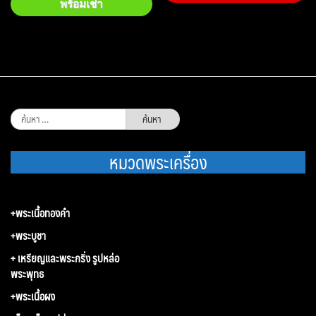
พร้อมเช่า
ค้นหา
สำหรับ:
หมวดพระเครื่อง
+พระเนื้อทองคำ
+พระบูชา
+ เหรียญและพระกริ่ง รูปหล่อ
พระพุทธ
+พระเนื้อผง