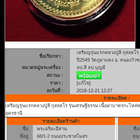
เหรียญรุ่นแรกหลวงปู่ลี กุสลธโ
ชื่อเรียกหา :
ปี2549 วัดภูผาแดง อ. หนองวัวซ
หมวดหมู่พระเครื่อง :
ลป.ลี ลป.บุญมี
สถานะ :
ราคา :
[แก้ไข]
ลงวันที่ :
2018-12-21 12:27
รายละเอียด :
เหรียญรุ่นแรกหลวงปู่ลี กุสลธโร รุ่นเศรษฐีธรรม เนื้อฝาบาตรกะไหล
อุดรธานี
รายละเอียดร้านค้า
ชื่อ
พระอริยะอีสาน
ชื่
ที่อยู่
68/1-2 ถนนประชาสโมสร
ธน