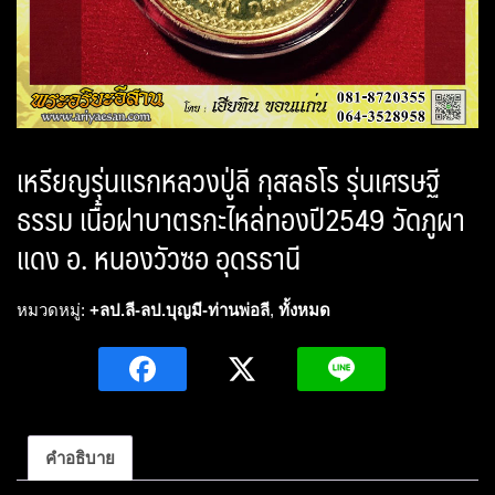
เหรียญรุ่นแรกหลวงปู่ลี กุสลธโร รุ่นเศรษฐี
ธรรม เนื้อฝาบาตรกะไหล่ทองปี2549 วัดภูผา
แดง อ. หนองวัวซอ อุดรธานี
หมวดหมู่:
+ลป.ลี-ลป.บุญมี-ท่านพ่อลี
,
ทั้งหมด
คำอธิบาย