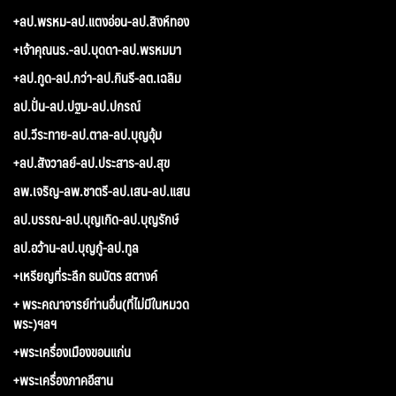
+ลป.พรหม-ลป.แตงอ่อน-ลป.สิงห์ทอง
+เจ้าคุณนร.-ลป.บุดดา-ลป.พรหมมา
+ลป.กูด-ลป.กว่า-ลป.กินรี-ลต.เฉลิม
ลป.ปั่น-ลป.ปฐม-ลป.ปกรณ์
ลป.วีระทาย-ลป.ตาล-ลป.บุญอุ้ม
+ลป.สังวาลย์-ลป.ประสาร-ลป.สุข
ลพ.เจริญ-ลพ.ชาตรี-ลป.เสน-ลป.แสน
ลป.บรรณ-ลป.บุญเกิด-ลป.บุญรักษ์
ลป.อว้าน-ลป.บุญกู้-ลป.ทูล
+เหรียญที่ระลึก ธนบัตร สตางค์
+ พระคณาจารย์ท่านอื่น(ที่ไม่มีในหมวด
พระ)ฯลฯ
+พระเครื่องเมืองขอนแก่น
+พระเครื่องภาคอีสาน