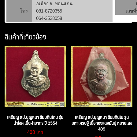
อเมือง จ. ขอนแก่น
โทร
081-8720355
เลขที่
064-3528958
สินค้าที่เกี่ยวข้อง
เหรียญ ลป.บุญหนา ธัมมทินโดน รุ่น
เหรียญ ลป.บุญหนา ธัมมทินโน รุ่น
นำโชค เนื้อฝาบาตร ปี 2554
มหาเศรษฐี เนื้อทองแดงมันปู หมายเลข
409
400