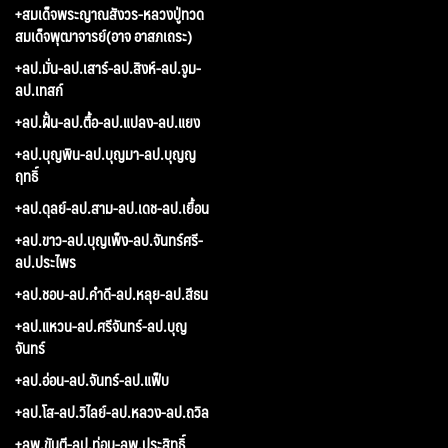
+สมเด็จพระญาณสังวร-หลวงปู่ทวด
สมเด็จพุฒาจารย์(อาจ อาสภเถระ)
+ลป.มั่น-ลป.เสาร์-ลป.สิงห์-ลป.จูม-
ลป.เทสก์
+ลป.ฝั้น-ลป.ตื้อ-ลป.แปลง-ลป.แยง
+ลป.บุญพิน-ลป.บุญมา-ลป.บุญญ
ฤทธิ์
+ลป.ดุลย์-ลป.สาม-ลป.เดช-ลป.เยื้อน
+ลป.ขาว-ลป.บุญเพ็ง-ลป.จันทร์ศรี-
ลป.ประไพร
+ลป.ชอบ-ลป.คำดี-ลป.หลุย-ลป.สีธน
+ลป.แหวน-ลป.ศรีจันทร์-ลป.บุญ
จันทร์
+ลป.อ่อน-ลป.จันทร์-ลป.แฟ็บ
+ลป.โส-ลป.วิไลย์-ลป.หลวง-ลป.ถวิล
+ลพ.ขันตี-ลป.ท่อน-ลพ.ประสิทธิ์