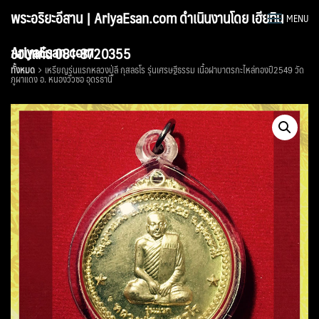
Skip
พระอริยะอีสาน | AriyaEsan.com ดำเนินงานโดย เฮียทิน
MENU
to
content
AriyaEsan.com
ขอนแก่น 081-8720355
ทั้งหมด
เหรียญรุ่นแรกหลวงปู่ลี กุสลธโร รุ่นเศรษฐีธรรม เนื้อฝาบาตรกะไหล่ทองปี2549 วัด
ภูผาแดง อ. หนองวัวซอ อุดรธานี