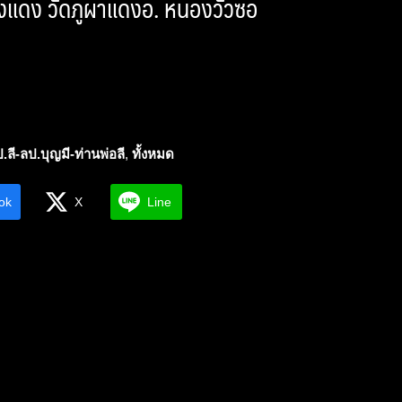
ทองแดง วัดภูผาแดงอ. หนองวัวซอ
.ลี-ลป.บุญมี-ท่านพ่อลี
,
ทั้งหมด
ok
X
Line