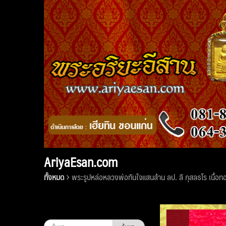
Skip
to
content
AriyaEsan.com
ทั้งหมด
พระรูปหล่อหลวงพ่อทันใจแสนล้าน ลป. ลี กุสลธโร เนื้อ
ค้นหา