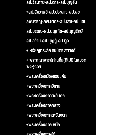
ลป.วีระทาย-ลป.ตาล-ลป.บุญอุ้ม
+ลป.สังวาลย์-ลป.ประสาร-ลป.สุข
ลพ.เจริญ-ลพ.ชาตรี-ลป.เสน-ลป.แสน
ลป.บรรณ-ลป.บุญเกิด-ลป.บุญรักษ์
ลป.อว้าน-ลป.บุญกู้-ลป.ทูล
+เหรียญที่ระลึก ธนบัตร สตางค์
+ พระคณาจารย์ท่านอื่น(ที่ไม่มีในหมวด
พระ)ฯลฯ
+พระเครื่องเมืองขอนแก่น
+พระเครื่องภาคอีสาน
+พระเครื่องภาคตะวันตก
+พระเครื่องภาคกลาง
+พระเครื่องภาคตะวันออก
+พระเครื่องภาคเหนือ
+พระเครื่องภาคใต้