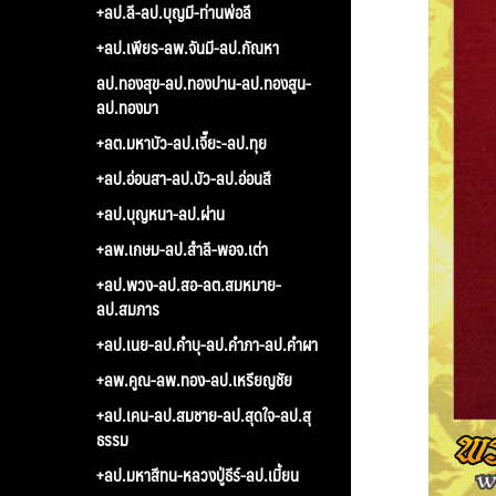
+ลป.ลี-ลป.บุญมี-ท่านพ่อลี
+ลป.เพียร-ลพ.จันมี-ลป.กัณหา
ลป.ทองสุข-ลป.ทองปาน-ลป.ทองสูน-
ลป.ทองมา
+ลต.มหาบัว-ลป.เจี๊ยะ-ลป.ทุย
+ลป.อ่อนสา-ลป.บัว-ลป.อ่อนสี
+ลป.บุญหนา-ลป.ผ่าน
+ลพ.เกษม-ลป.สำลี-พอจ.เต่า
+ลป.พวง-ลป.สอ-ลต.สมหมาย-
ลป.สมภาร
+ลป.เนย-ลป.คำบุ-ลป.คำภา-ลป.คำผา
+ลพ.คูณ-ลพ.ทอง-ลป.เหรียญชัย
+ลป.เคน-ลป.สมชาย-ลป.สุดใจ-ลป.สุ
ธรรม
+ลป.มหาสีทน-หลวงปู่ธีร์-ลป.เมี้ยน