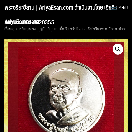
Skip
พระอริยะอีสาน | AriyaEsan.com ดำเนินงานโดย เฮียทิน
MENU
to
content
AriyaEsan.com
ขอนแก่น 081-8720355
ทั้งหมด
เหรียญหลวงปู่บุญมี ปริปุณโณ เนื้อ อัลปาก้า ปี2560 วัดป่าศิลาพร อ.เมือง จ.ยโสธร