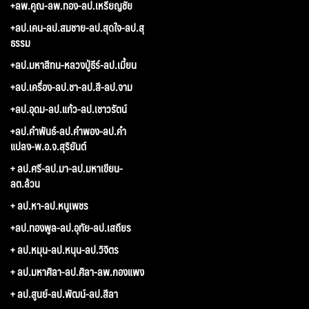
+ลพ.คูณ-ลพ.ทอง-ลป.เหรียญชัย
+ลป.เคน-ลป.สมชาย-ลป.สุดใจ-ลป.สุ
ธรรม
+ลป.มหาสีทน-หลวงปู่ธีร์-ลป.เมี้ยน
+ลป.เครื่อง-ลป.ชา-ลป.สี-ลป.จาม
+ลป.อุดม-ลป.แก้ว-ลป.เชาวรัตน์
+ลป.คำพันธ์-ลป.คำพอง-ลป.คำ
แปลง-พ.อ.จ.สุริยันต์
+ ลป.ศรี-ลป.มา-ลป.มหาเขียน-
ลต.ล้วน
+ ลป.หา-ลป.หนูเพชร
+ลป.ทองพูล-ลป.อุทัย-ลป.เสถียร
+ ลป.หมุน-ลป.หนุน-ลป.วิจิตร
+ ลป.มหาศิลา-ลป.ศิลา-ลพ.กองแพง
+ ลป.สูนย์-ลป.พัฒน์-ลป.สีลา