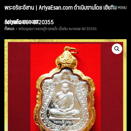
Skip
พระอริยะอีสาน | AriyaEsan.com ดำเนินงานโดย เฮียทิน
MENU
to
content
AriyaEsan.com
ขอนแก่น 081-8720355
ทั้งหมด
เหรียญเสมา หลวงปู่ลี กุสลธโร เนื้อเงิน หมายเลข 90 ปี2555