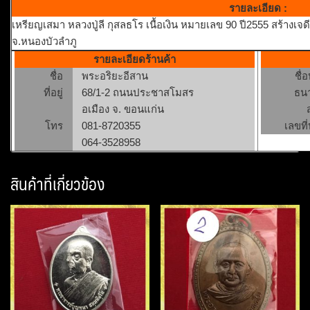
รายละเอียด :
เหรียญเสมา หลวงปู่ลี กุสลธโร เนื้อเงิน หมายเลข 90 ปี2555 สร้างเ
จ.หนองบัวลำภู
รายละเอียดร้านค้า
ชื่อ
พระอริยะอีสาน
ชื่
ที่อยู่
68/1-2 ถนนประชาสโมสร
ธน
อเมือง จ. ขอนแก่น
โทร
081-8720355
เลขที่
064-3528958
สินค้าที่เกี่ยวข้อง