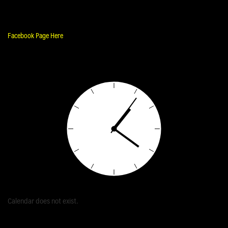
Facebook Page Here
Calendar does not exist.