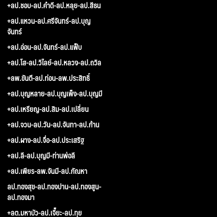
+ลป.ชอบ-ลป.คำดี-ลป.หลุย-ลป.สีธน
+ลป.แหวน-ลป.ศรีจันทร์-ลป.บุญ
จันทร์
+ลป.อ่อน-ลป.จันทร์-ลป.แฟ็บ
+ลป.โส-ลป.วิไลย์-ลป.หลวง-ลป.ถวิล
+ลพ.ขันตี-ลป.ท่อน-ลพ.ประสิทธิ์
+ลป.บุญหลาย-ลป.บุญเพ็ง-ลป.บุญมี
+ลป.เหรียญ-ลป.สิม-ลป.เปลี่ยน
+ลป.จวน-ลป.วัน-ลป.จันทา-ลป.ก้าน
+ลป.ผาง-ลป.จื่อ-ลป.ประเสริฐ
+ลป.ลี-ลป.บุญมี-ท่านพ่อลี
+ลป.เพียร-ลพ.จันมี-ลป.กัณหา
ลป.ทองสุข-ลป.ทองปาน-ลป.ทองสูน-
ลป.ทองมา
+ลต.มหาบัว-ลป.เจี๊ยะ-ลป.ทุย