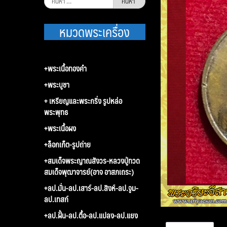
สำหรับ:
หมวดพระเครื่อง
+พระเนื้อทองคำ
+พระบูชา
+ เหรียญและพระกริ่ง รูปหล่อ
พระพุทธ
+พระเนื้อผง
+ล็อกเก็ต-รูปถ่าย
+สมเด็จพระญาณสังวร-หลวงปู่ทวด
สมเด็จพุฒาจารย์(อาจ อาสภเถระ)
+ลป.มั่น-ลป.เสาร์-ลป.สิงห์-ลป.จูม-
ลป.เทสก์
+ลป.ฝั้น-ลป.ตื้อ-ลป.แปลง-ลป.แยง