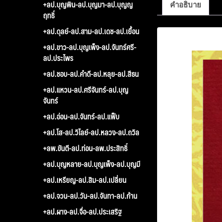
+ลป.บุญพิน-ลป.บุญมา-ลป.บุญญ
คำอธิบาย
ฤทธิ์
+ลป.ดุลย์-ลป.สาม-ลป.เดช-ลป.เยื้อน
คำอธิบาย
+ลป.ขาว-ลป.บุญเพ็ง-ลป.จันทร์ศรี-
ลป.ประไพร
+ลป.ชอบ-ลป.คำดี-ลป.หลุย-ลป.สีธน
+ลป.แหวน-ลป.ศรีจันทร์-ลป.บุญ
จันทร์
+ลป.อ่อน-ลป.จันทร์-ลป.แฟ็บ
+ลป.โส-ลป.วิไลย์-ลป.หลวง-ลป.ถวิล
+ลพ.ขันตี-ลป.ท่อน-ลพ.ประสิทธิ์
+ลป.บุญหลาย-ลป.บุญเพ็ง-ลป.บุญมี
+ลป.เหรียญ-ลป.สิม-ลป.เปลี่ยน
+ลป.จวน-ลป.วัน-ลป.จันทา-ลป.ก้าน
+ลป.ผาง-ลป.จื่อ-ลป.ประเสริฐ