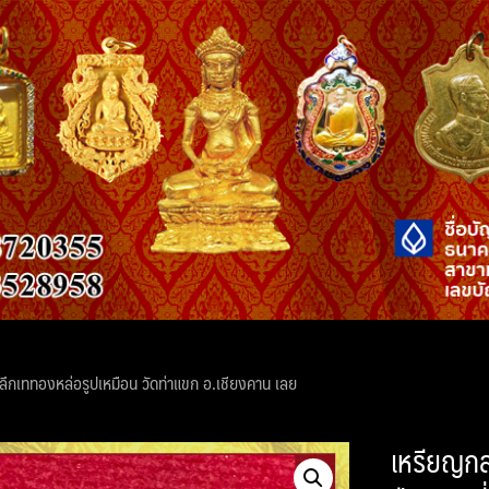
ระลึกเททองหล่อรูปเหมือน วัดท่าแขก อ.เชียงคาน เลย
เหรียญกลม