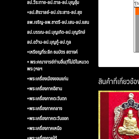
ลป.วีระทาย-ลป.ตาล-ลป.บุญอุ้ม
รุ
+ลป.สังวาลย์-ลป.ประสาร-ลป.สุข
ลพ.เจริญ-ลพ.ชาตรี-ลป.เสน-ลป.แสน
ลป.บรรณ-ลป.บุญเกิด-ลป.บุญรักษ์
ลป.อว้าน-ลป.บุญกู้-ลป.ทูล
+เหรียญที่ระลึก ธนบัตร สตางค์
+ พระคณาจารย์ท่านอื่น(ที่ไม่มีในหมวด
พระ)ฯลฯ
+พระเครื่องเมืองขอนแก่น
สินค้าที่เกี่ยวข้อ
+พระเครื่องภาคอีสาน
+พระเครื่องภาคตะวันตก
+พระเครื่องภาคกลาง
+พระเครื่องภาคตะวันออก
+พระเครื่องภาคเหนือ
+พระเครื่องภาคใต้