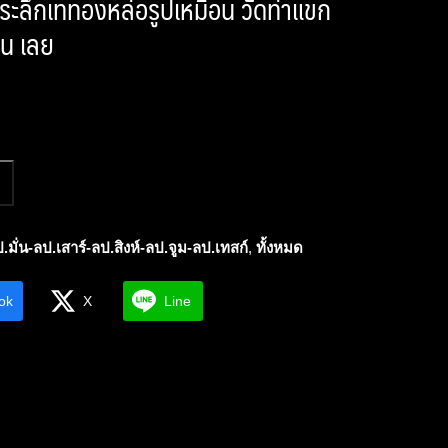
่ระลึกเททองหล่อรูปเหมือน วัดท่าแขก
าน เลย
.มั่น-ลป.เสาร์-ลป.สิงห์-ลป.จูม-ลป.เทสก์
,
ทั้งหมด
ok
X
Line