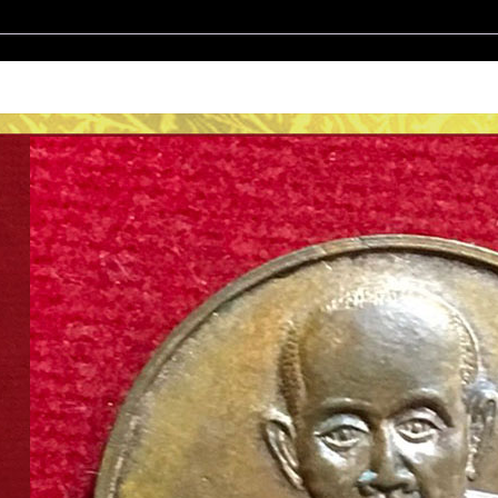
ที่
ระลึก
เท
ทองหล่อ
รูป
เหมือน
วัด
ท่า
แขก
อ.เชียงคาน
เลย
ชิ้น