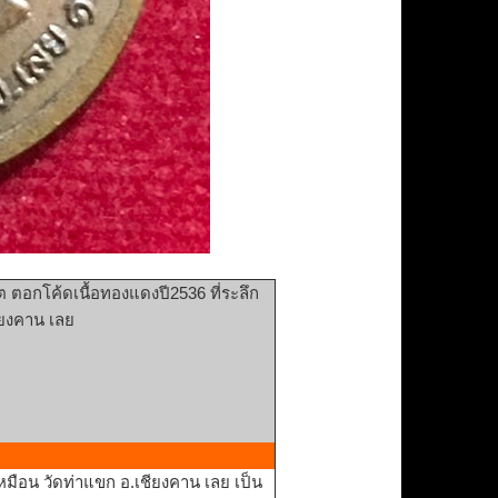
โต ตอกโค้ดเนื้อทองแดงปี2536 ที่ระลึก
ียงคาน เลย
เหมือน วัดท่าแขก อ.เชียงคาน เลย เป็น