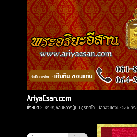
Skip
to
content
AriyaEsan.com
ทั้งหมด
เหรียญกลมหลวงปู่มั่น ภูริทัตโต เนื้อทองแดงปี2536 ที่
ค้นหา