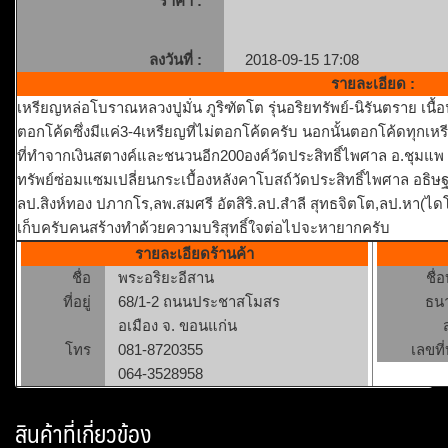
ราคา :
ลงวันที่ :
2018-09-15 17:08
รายละเอียด :
เหรียญหล่อโบราณหลวงปูมั่น ภูริฑัตโต รุ่นอริยทรัพย์-นิรันตราย เนื
ตอกโค้ดซึ่งมีแค่3-4เหรียญที่ไม่ตอกโค้ดครับ นอกนั้นตอกโค้ดทุกเ
ที่ทำจากเงินสตางค์และชนวนอีก200องค์วัดประสิทธิ์ไพศาล อ.ชุมแพ จ.
ทรัพย์ซ่อมแซมเปลี่ยนกระเบื้องหลังคาโบสถ์วัดประสิทธิ์ไพศาล อธ
ลป.สิงห์ทอง ปภากโร,ลพ.สมศรี อัตสิริ.ลป.สำลี สุทธจิตโต,ลป.หา(ไดโนเ
เก็บครับคนสร้างทำด้วยความบริสุทธิ์ใจต่อไปจะหายากครับ
รายละเอียดร้านค้า
ชื่อ
พระอริยะอีสาน
ชื่
ที่อยู่
68/1-2 ถนนประชาสโมสร
ธน
อเมือง จ. ขอนแก่น
โทร
081-8720355
เลขที่
064-3528958
สินค้าที่เกี่ยวข้อง