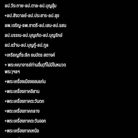
ลป.วีระทาย-ลป.ตาล-ลป.บุญอุ้ม
+ลป.สังวาลย์-ลป.ประสาร-ลป.สุข
ลพ.เจริญ-ลพ.ชาตรี-ลป.เสน-ลป.แสน
ลป.บรรณ-ลป.บุญเกิด-ลป.บุญรักษ์
ลป.อว้าน-ลป.บุญกู้-ลป.ทูล
+เหรียญที่ระลึก ธนบัตร สตางค์
+ พระคณาจารย์ท่านอื่น(ที่ไม่มีในหมวด
พระ)ฯลฯ
+พระเครื่องเมืองขอนแก่น
+พระเครื่องภาคอีสาน
+พระเครื่องภาคตะวันตก
+พระเครื่องภาคกลาง
+พระเครื่องภาคตะวันออก
+พระเครื่องภาคเหนือ