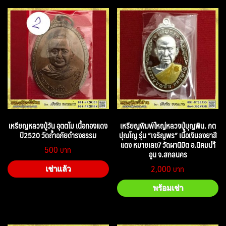
เหรียญหลวงปู่วัน อุตตโม เนื้อทองแดง
เหรียญพิมพ์ใหญ่หลวงปู่บุญพิน. กต
ปี2520 วัดถ้ำอภัยดำรงธรรม
ปุณโญ รุ่น “เจริญพร” เนื้อเงินลงยาสี
แดง หมายเลข7 วัดผานิมิต อ.นิคมนำ้
500
อูน จ.สกลนคร
2,000
เช่าแล้ว
พร้อมเช่า