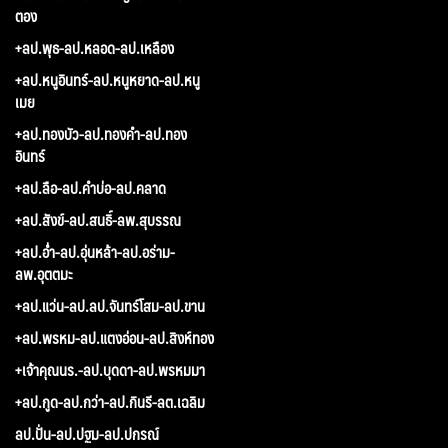
ตอง
+ลป.พุธ-ลป.หลอด-ลป.เหลือง
+ลป.หนูอินทร์-ลป.หนูหยาด-ลป.หนู
เมย
+ลป.ทองบัว-ลป.ทองคำ-ลป.ทอง
อินทร์
+ลป.ลือ-ลป.คำบ่อ-ลป.คลาด
+ลป.สังข์-ลป.สนธิ์-ลพ.สุบรรณ
+ลป.อ่ำ-ลป.อุ่นหล้า-ลป.อร่าม-
ลพ.อุตตมะ
+ลป.แว่น-ลป.ลป.จันทร์โสม-ลป.ขาน
+ลป.พรหม-ลป.แตงอ่อน-ลป.สิงห์ทอง
+เจ้าคุณนร.-ลป.บุดดา-ลป.พรหมมา
+ลป.กูด-ลป.กว่า-ลป.กินรี-ลต.เฉลิม
ลป.ปั่น-ลป.ปฐม-ลป.ปกรณ์