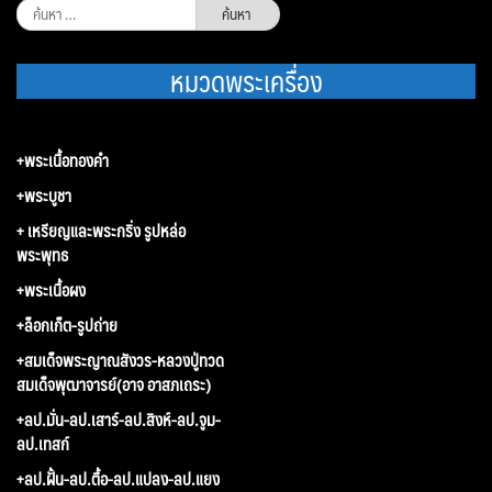
ค้นหา
สำหรับ:
หมวดพระเครื่อง
+พระเนื้อทองคำ
+พระบูชา
+ เหรียญและพระกริ่ง รูปหล่อ
พระพุทธ
+พระเนื้อผง
+ล็อกเก็ต-รูปถ่าย
+สมเด็จพระญาณสังวร-หลวงปู่ทวด
สมเด็จพุฒาจารย์(อาจ อาสภเถระ)
+ลป.มั่น-ลป.เสาร์-ลป.สิงห์-ลป.จูม-
ลป.เทสก์
+ลป.ฝั้น-ลป.ตื้อ-ลป.แปลง-ลป.แยง