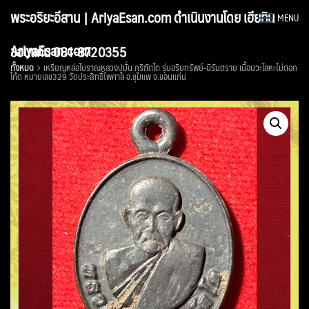
Skip
พระอริยะอีสาน | AriyaEsan.com ดำเนินงานโดย เฮียทิน
MENU
to
content
AriyaEsan.com
ขอนแก่น 081-8720355
ทั้งหมด
เหรียญหล่อโบราณหลวงปูมั่น ภูริฑัตโต รุ่นอริยทรัพย์-นิรันตราย เนื้อนวะโลหะไม่ตอก
โค้ด หมายเลข329 วัดประสิทธิ์ไพศาล อ.ชุมแพ จ.ขอนแก่น