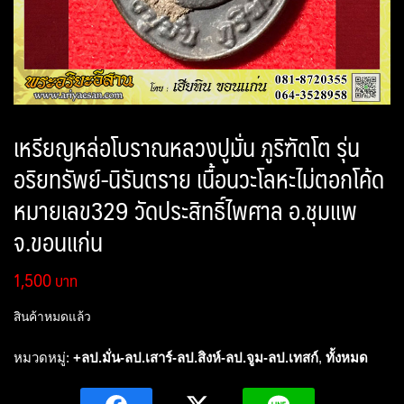
เหรียญหล่อโบราณหลวงปูมั่น ภูริฑัตโต รุ่น
อริยทรัพย์-นิรันตราย เนื้อนวะโลหะไม่ตอกโค้ด
หมายเลข329 วัดประสิทธิ์ไพศาล อ.ชุมแพ
จ.ขอนแก่น
1,500
สินค้าหมดแล้ว
หมวดหมู่:
+ลป.มั่น-ลป.เสาร์-ลป.สิงห์-ลป.จูม-ลป.เทสก์
,
ทั้งหมด