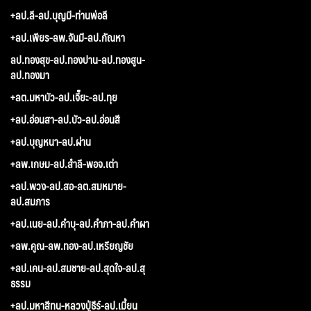
+ลป.ลี-ลป.บุญมี-ท่านพ่อลี
+ลป.เพียร-ลพ.จันมี-ลป.กัณหา
ลป.ทองสุข-ลป.ทองปาน-ลป.ทองสูน-
ลป.ทองมา
+ลต.มหาบัว-ลป.เจี๊ยะ-ลป.ทุย
+ลป.อ่อนสา-ลป.บัว-ลป.อ่อนสี
+ลป.บุญหนา-ลป.ผ่าน
+ลพ.เกษม-ลป.สำลี-พอจ.เต่า
+ลป.พวง-ลป.สอ-ลต.สมหมาย-
ลป.สมภาร
+ลป.เนย-ลป.คำบุ-ลป.คำภา-ลป.คำผา
+ลพ.คูณ-ลพ.ทอง-ลป.เหรียญชัย
+ลป.เคน-ลป.สมชาย-ลป.สุดใจ-ลป.สุ
ธรรม
+ลป.มหาสีทน-หลวงปู่ธีร์-ลป.เมี้ยน