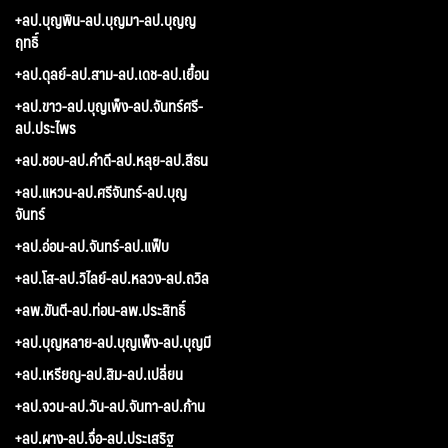
+ลป.บุญพิน-ลป.บุญมา-ลป.บุญญ
ฤทธิ์
+ลป.ดุลย์-ลป.สาม-ลป.เดช-ลป.เยื้อน
+ลป.ขาว-ลป.บุญเพ็ง-ลป.จันทร์ศรี-
ลป.ประไพร
+ลป.ชอบ-ลป.คำดี-ลป.หลุย-ลป.สีธน
+ลป.แหวน-ลป.ศรีจันทร์-ลป.บุญ
จันทร์
+ลป.อ่อน-ลป.จันทร์-ลป.แฟ็บ
+ลป.โส-ลป.วิไลย์-ลป.หลวง-ลป.ถวิล
+ลพ.ขันตี-ลป.ท่อน-ลพ.ประสิทธิ์
+ลป.บุญหลาย-ลป.บุญเพ็ง-ลป.บุญมี
+ลป.เหรียญ-ลป.สิม-ลป.เปลี่ยน
+ลป.จวน-ลป.วัน-ลป.จันทา-ลป.ก้าน
+ลป.ผาง-ลป.จื่อ-ลป.ประเสริฐ