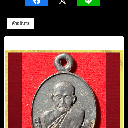
คำอธิบาย
คำอธิบาย