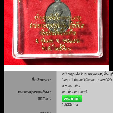
เหรียญหล่อโบราณหลวงปูมั่น ภูริ
ชื่อเรียกหา :
โลหะ ไม่ตอกโค้ดหมายเลข329 ป
จ.ขอนแก่น
หมวดหมู่พระเครื่อง :
ลป.มั่น-ลป.เสาร์
สถานะ :
1,500บาท