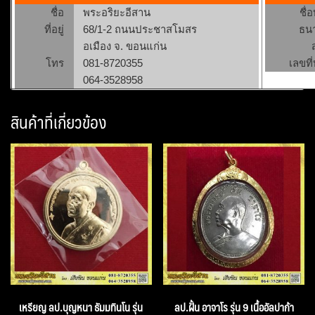
ชื่อ
พระอริยะอีสาน
ชื่
ที่อยู่
68/1-2 ถนนประชาสโมสร
ธน
อเมือง จ. ขอนแก่น
โทร
081-8720355
เลขที่
064-3528958
สินค้าที่เกี่ยวข้อง
เหรียญ ลป.บุญหนา ธัมมทินโน รุ่น
ลป.ฝั้น อาจาโร รุ่น 9 เนื้ออัลปาก้า