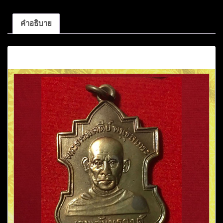
คำอธิบาย
คำอธิบาย