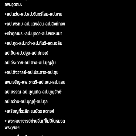
ลพ.อุตตมะ
+ลป.แว่น-ลป.ลป.จันทร์โสม-ลป.ขาน
+ลป.พรหม-ลป.แตงอ่อน-ลป.สิงห์ทอง
+เจ้าคุณนร.-ลป.บุดดา-ลป.พรหมมา
+ลป.กูด-ลป.กว่า-ลป.กินรี-ลต.เฉลิม
ลป.ปั่น-ลป.ปฐม-ลป.ปกรณ์
ลป.วีระทาย-ลป.ตาล-ลป.บุญอุ้ม
+ลป.สังวาลย์-ลป.ประสาร-ลป.สุข
ลพ.เจริญ-ลพ.ชาตรี-ลป.เสน-ลป.แสน
ลป.บรรณ-ลป.บุญเกิด-ลป.บุญรักษ์
ลป.อว้าน-ลป.บุญกู้-ลป.ทูล
+เหรียญที่ระลึก ธนบัตร สตางค์
+ พระคณาจารย์ท่านอื่น(ที่ไม่มีในหมวด
พระ)ฯลฯ