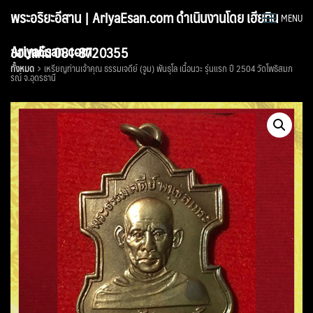
Skip
พระอริยะอีสาน | AriyaEsan.com ดำเนินงานโดย เฮียทิน
MENU
to
content
AriyaEsan.com
ขอนแก่น 081-8720355
ทั้งหมด
เหรียญท่านเจ้าคุณ ธรรมเจดีย์ (จูม) พันธุโล เนื้อนวะ รุ่นแรก ปี 2504 วัดโพธิสมภ
รณ์ จ.อุดรธานี