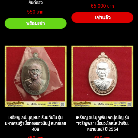
ยันต์ดวง
65,000
550
เช่าแล้ว
พร้อมเช่า
เหรียญ ลป.บุญหนา ธัมมทินโน รุ่น
เหรียญ ลป.บุญพิน กตปุณโญ รุ่น
มหาเศรษฐี เนื้อทองแดงมันปู หมายเลข
“เจริญพร” เนื้อนวะโลหะหน้าเงิน.
409
หมายเลข7 ปี 2554
450
650