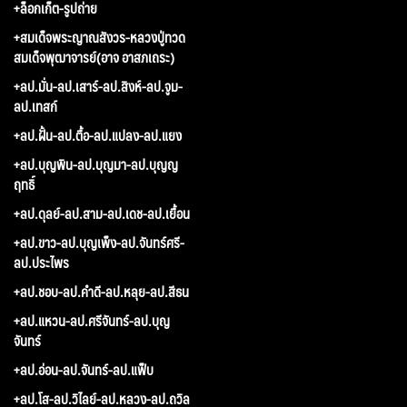
+ล็อกเก็ต-รูปถ่าย
+สมเด็จพระญาณสังวร-หลวงปู่ทวด
สมเด็จพุฒาจารย์(อาจ อาสภเถระ)
+ลป.มั่น-ลป.เสาร์-ลป.สิงห์-ลป.จูม-
ลป.เทสก์
+ลป.ฝั้น-ลป.ตื้อ-ลป.แปลง-ลป.แยง
+ลป.บุญพิน-ลป.บุญมา-ลป.บุญญ
ฤทธิ์
+ลป.ดุลย์-ลป.สาม-ลป.เดช-ลป.เยื้อน
+ลป.ขาว-ลป.บุญเพ็ง-ลป.จันทร์ศรี-
ลป.ประไพร
+ลป.ชอบ-ลป.คำดี-ลป.หลุย-ลป.สีธน
+ลป.แหวน-ลป.ศรีจันทร์-ลป.บุญ
จันทร์
+ลป.อ่อน-ลป.จันทร์-ลป.แฟ็บ
+ลป.โส-ลป.วิไลย์-ลป.หลวง-ลป.ถวิล