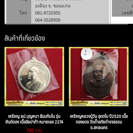
อเมือง จ. ขอนแก่น
โทร
081-8720355
เลขที่
064-3528958
สินค้าที่เกี่ยวข้อง
เหรียญ ลป.บุญหนา ธัมมทินโน รุ่น
เหรียญหลวงปู่วัน อุตตโม ปี2520 เนื้อ
ยันต์ดอง เนื้ออัลปาก้า หมายเลข 2274
ทองแดง วัดถ้ำอภัยดำรงธรรม
จ.สกลนคร
700