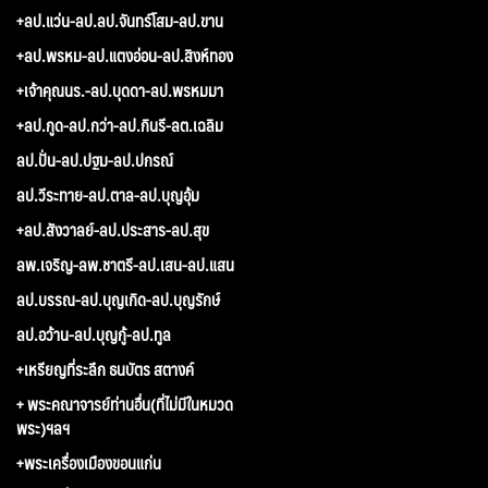
+ลป.แว่น-ลป.ลป.จันทร์โสม-ลป.ขาน
+ลป.พรหม-ลป.แตงอ่อน-ลป.สิงห์ทอง
+เจ้าคุณนร.-ลป.บุดดา-ลป.พรหมมา
+ลป.กูด-ลป.กว่า-ลป.กินรี-ลต.เฉลิม
ลป.ปั่น-ลป.ปฐม-ลป.ปกรณ์
ลป.วีระทาย-ลป.ตาล-ลป.บุญอุ้ม
+ลป.สังวาลย์-ลป.ประสาร-ลป.สุข
ลพ.เจริญ-ลพ.ชาตรี-ลป.เสน-ลป.แสน
ลป.บรรณ-ลป.บุญเกิด-ลป.บุญรักษ์
ลป.อว้าน-ลป.บุญกู้-ลป.ทูล
+เหรียญที่ระลึก ธนบัตร สตางค์
+ พระคณาจารย์ท่านอื่น(ที่ไม่มีในหมวด
พระ)ฯลฯ
+พระเครื่องเมืองขอนแก่น