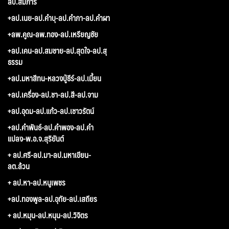
ลป.สมภาร
+ลป.เนย-ลป.คำบุ-ลป.คำภา-ลป.คำผา
+ลพ.คูณ-ลพ.ทอง-ลป.เหรียญชัย
+ลป.เคน-ลป.สมชาย-ลป.สุดใจ-ลป.สุ
ธรรม
+ลป.มหาสีทน-หลวงปู่ธีร์-ลป.เมี้ยน
+ลป.เครื่อง-ลป.ชา-ลป.สี-ลป.จาม
+ลป.อุดม-ลป.แก้ว-ลป.เชาวรัตน์
+ลป.คำพันธ์-ลป.คำพอง-ลป.คำ
แปลง-พ.อ.จ.สุริยันต์
+ ลป.ศรี-ลป.มา-ลป.มหาเขียน-
ลต.ล้วน
+ ลป.หา-ลป.หนูเพชร
+ลป.ทองพูล-ลป.อุทัย-ลป.เสถียร
+ ลป.หมุน-ลป.หนุน-ลป.วิจิตร