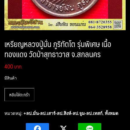
เหรียญหลวงปู่มั่น ภูริทัตโต รุ่นพิเศษ เนื้อ
ทองแดง วัดป่าสุทธาวาส จ.สกลนคร
400
มีสินค้า
จำนวน
หยิบใส่ตะกร้า
เหรียญ
หลวง
ปู่
หมวดหมู่:
+ลป.มั่น-ลป.เสาร์-ลป.สิงห์-ลป.จูม-ลป.เทสก์
,
ทั้งหมด
มั่น
ภูริ