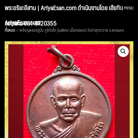
Skip
พระอริยะอีสาน | AriyaEsan.com ดำเนินงานโดย เฮียทิน
MENU
to
content
AriyaEsan.com
ขอนแก่น 081-8720355
ทั้งหมด
เหรียญหลวงปู่มั่น ภูริทัตโต รุ่นพิเศษ เนื้อทองแดง วัดป่าสุทธาวาส จ.สกลนคร