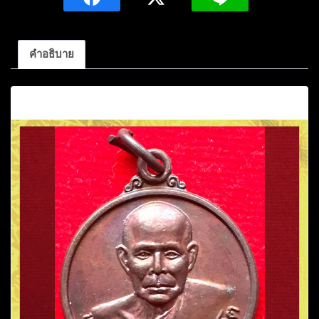
ทัต
โต
รุ่น
คำอธิบาย
พิเศษ
เนื้อ
คำอธิบาย
ทองแดง
วัด
ป่า
สุทธาวาส
จ.สกลนคร
ชิ้น