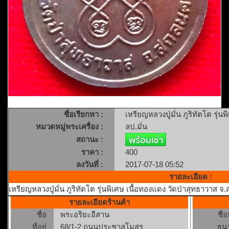
ชื่อเรียกหา :
เหรียญหลวงปู่มั่น ภูริทัตโต รุ
หมวดหมู่พระเครื่อง :
ลป.มั่น
สถานะ :
ราคา :
400
ลงวันที่ :
2017-07-18 05:52
รายละเอียด :
เหรียญหลวงปู่มั่น ภูริทัตโต รุ่นพิเศษ เนื้อทองแดง วัดป่าสุทธาวาส 
รายละเอียดร้านค้า
ชื่อ
พระอริยะอีสาน
ชื่
ที่อยู่
68/1-2 ถนนประชาสโมสร
ธน