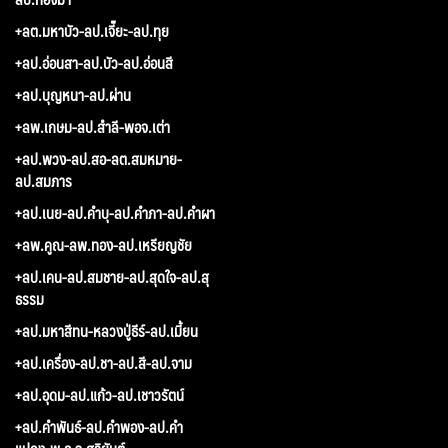
+ลต.มหาบัว-ลป.เจี๊ยะ-ลป.ทุย
+ลป.อ่อนสา-ลป.บัว-ลป.อ่อนสี
+ลป.บุญหนา-ลป.ผ่าน
+ลพ.เกษม-ลป.สำลี-พอจ.เต่า
+ลป.พวง-ลป.สอ-ลต.สมหมาย-
ลป.สมภาร
+ลป.เนย-ลป.คำบุ-ลป.คำภา-ลป.คำผา
+ลพ.คูณ-ลพ.ทอง-ลป.เหรียญชัย
+ลป.เคน-ลป.สมชาย-ลป.สุดใจ-ลป.สุ
ธรรม
+ลป.มหาสีทน-หลวงปู่ธีร์-ลป.เมี้ยน
+ลป.เครื่อง-ลป.ชา-ลป.สี-ลป.จาม
+ลป.อุดม-ลป.แก้ว-ลป.เชาวรัตน์
+ลป.คำพันธ์-ลป.คำพอง-ลป.คำ