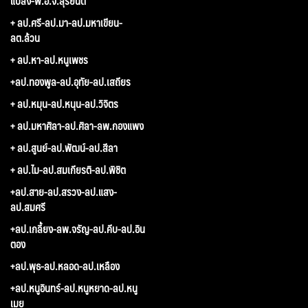
แปลง-พ.อ.จ.สุริยันต์
+ ลป.ศรี-ลป.มา-ลป.มหาเขียน-
ลต.ล้วน
+ ลป.หา-ลป.หนูเพชร
+ลป.ทองพูล-ลป.อุทัย-ลป.เสถียร
+ ลป.หมุน-ลป.หนุน-ลป.วิจิตร
+ ลป.มหาศิลา-ลป.ศิลา-ลพ.กองแพง
+ ลป.สูนย์-ลป.พัฒน์-ลป.สีลา
+ ลป.ไม-ลป.สมเกียรติ-ลป.พิชิต
+ลป.สาย-ลป.สรวง-ลป.แสง-
ลป.สมศรี
+ลป.เกลี้ยง-ลพ.จรัญ-ลป.คีบ-ลป.อิน
ตอง
+ลป.พุธ-ลป.หลอด-ลป.เหลือง
+ลป.หนูอินทร์-ลป.หนูหยาด-ลป.หนู
เมย