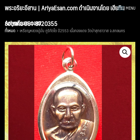
Skip
พระอริยะอีสาน | AriyaEsan.com ดำเนินงานโดย เฮียทิน
MENU
to
content
AriyaEsan.com
ขอนแก่น 081-8720355
ทั้งหมด
เหรียญหลวงปู่มั่น ภูริทัตโต ปี2553 เนื้อทองแดง วัดป่าสุทธาวาส จ.สกลนคร