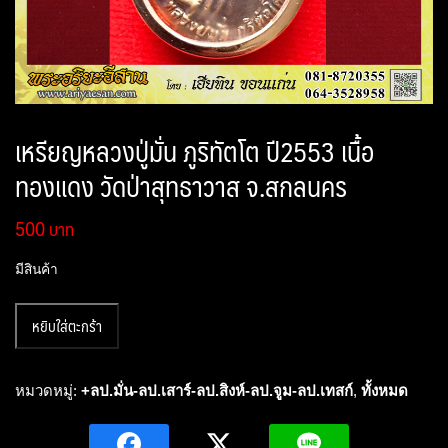
เหรียญหลวงปู่มั่น ภูริทัตโต ปี2553 เนื้อ
ทองแดง วัดป่าสุทธาวาส จ.สกลนคร
500
มีสินค้า
จำนวน
หยิบใส่ตะกร้า
เหรียญ
หลวง
ปู่
หมวดหมู่:
+ลป.มั่น-ลป.เสาร์-ลป.สิงห์-ลป.จูม-ลป.เทสก์
,
ทั้งหมด
มั่น
ภูริ