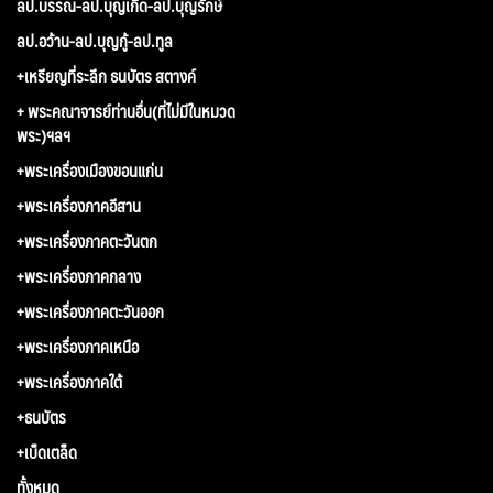
ลป.บรรณ-ลป.บุญเกิด-ลป.บุญรักษ์
ลป.อว้าน-ลป.บุญกู้-ลป.ทูล
+เหรียญที่ระลึก ธนบัตร สตางค์
+ พระคณาจารย์ท่านอื่น(ที่ไม่มีในหมวด
พระ)ฯลฯ
+พระเครื่องเมืองขอนแก่น
+พระเครื่องภาคอีสาน
+พระเครื่องภาคตะวันตก
+พระเครื่องภาคกลาง
+พระเครื่องภาคตะวันออก
+พระเครื่องภาคเหนือ
+พระเครื่องภาคใต้
+ธนบัตร
+เบ็ดเตล็ด
ทั้งหมด