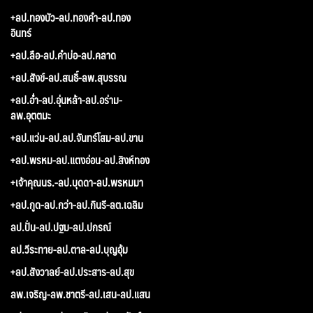
+ลป.ทองบัว-ลป.ทองคำ-ลป.ทอง
อินทร์
+ลป.ลือ-ลป.คำบ่อ-ลป.คลาด
+ลป.สังข์-ลป.สนธิ์-ลพ.สุบรรณ
+ลป.อ่ำ-ลป.อุ่นหล้า-ลป.อร่าม-
ลพ.อุตตมะ
+ลป.แว่น-ลป.ลป.จันทร์โสม-ลป.ขาน
+ลป.พรหม-ลป.แตงอ่อน-ลป.สิงห์ทอง
+เจ้าคุณนร.-ลป.บุดดา-ลป.พรหมมา
+ลป.กูด-ลป.กว่า-ลป.กินรี-ลต.เฉลิม
ลป.ปั่น-ลป.ปฐม-ลป.ปกรณ์
ลป.วีระทาย-ลป.ตาล-ลป.บุญอุ้ม
+ลป.สังวาลย์-ลป.ประสาร-ลป.สุข
ลพ.เจริญ-ลพ.ชาตรี-ลป.เสน-ลป.แสน