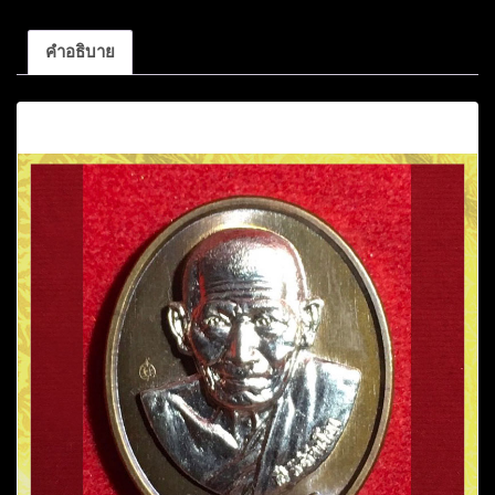
คำอธิบาย
คำอธิบาย