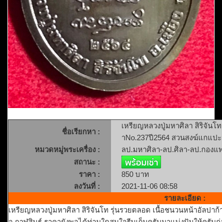
เหรียญหลวงปู่มหาศิลา สิริจันโท
ชื่อเรียกหา :
าNo.237ปี2564 สวนสงฆ์แกแปะ อ.
หมวดหมู่พระเครื่อง :
ลป.มหาศิลา-ลป.ศิลา-ลป.กองแ
สถานะ :
ราคา :
850 บาท
ลงวันที่ :
2021-11-06 08:58
รายละเอียด :
เหรียญหลวงปู่มหาศิลา สิริจันโท รุ่นรวยตลอด เนื้อชนวนหน้าอัลปา
จ.กาฬสินธุ์ ราคายังพอได้ท่านใดสนใจรีบเก็บครับมาแบ่งปันให้ครับก่