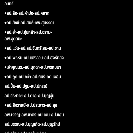
อินทร์
+ลป.ลือ-ลป.คำบ่อ-ลป.คลาด
+ลป.สังข์-ลป.สนธิ์-ลพ.สุบรรณ
+ลป.อ่ำ-ลป.อุ่นหล้า-ลป.อร่าม-
ลพ.อุตตมะ
+ลป.แว่น-ลป.ลป.จันทร์โสม-ลป.ขาน
+ลป.พรหม-ลป.แตงอ่อน-ลป.สิงห์ทอง
+เจ้าคุณนร.-ลป.บุดดา-ลป.พรหมมา
+ลป.กูด-ลป.กว่า-ลป.กินรี-ลต.เฉลิม
ลป.ปั่น-ลป.ปฐม-ลป.ปกรณ์
ลป.วีระทาย-ลป.ตาล-ลป.บุญอุ้ม
+ลป.สังวาลย์-ลป.ประสาร-ลป.สุข
ลพ.เจริญ-ลพ.ชาตรี-ลป.เสน-ลป.แสน
ลป.บรรณ-ลป.บุญเกิด-ลป.บุญรักษ์