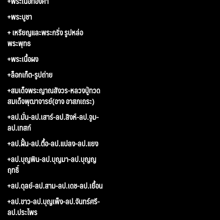
+พระเนื้อทองคำ
+พระบูชา
+ เหรียญและพระกริ่ง รูปหล่อ
พระพุทธ
+พระเนื้อผง
+ล็อกเก็ต-รูปถ่าย
+สมเด็จพระญาณสังวร-หลวงปู่ทวด
สมเด็จพุฒาจารย์(อาจ อาสภเถระ)
+ลป.มั่น-ลป.เสาร์-ลป.สิงห์-ลป.จูม-
ลป.เทสก์
+ลป.ฝั้น-ลป.ตื้อ-ลป.แปลง-ลป.แยง
+ลป.บุญพิน-ลป.บุญมา-ลป.บุญญ
ฤทธิ์
+ลป.ดุลย์-ลป.สาม-ลป.เดช-ลป.เยื้อน
+ลป.ขาว-ลป.บุญเพ็ง-ลป.จันทร์ศรี-
ลป.ประไพร