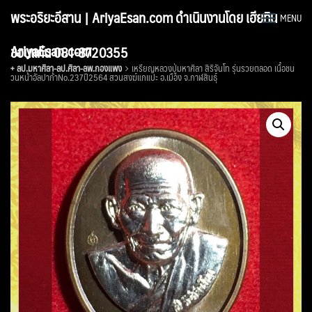
Skip
พระอริยะอีสาน | AriyaEsan.com ดำเนินงานโดย เฮียทิน
MENU
to
content
AriyaEsan.com
ขอนแก่น 081-8720355
+ ลป.มหาศิลา-ลป.ศิลา-ลพ.กองแพง
เหรียญหลวงปู่มหาศิลา สิริจันโท รุ่นรวยตลอด เนื้อชน
วนหน้าอัลปาก้าNo.237ปี2564 สวนสงฆ์แกแปะ อ.เมือง จ.กาฬสินธุ์