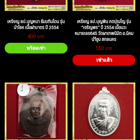
เหรียญ ลป.บุญหนา ธัมมทินโดน รุ่น
เหรียญ ลป.บุญพิน กตปุณโญ รุ่น
นำโชค เนื้อฝาบาตร ปี 2554
“เจริญพร” ปี 2554 เนื้อนวะ
หมายเลข645 วัดผาเทพนิมิต อ.นิคม
400
นำ้อูน สกลนคร
550
พร้อมเช่า
เช่าแล้ว