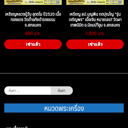
เหรียญหลวงปู่วัน อุตตโม ปี2520 เนื้อ
เหรียญ ลป.บุญพิน กตปุณโญ “รุ่น
ทองแดง วัดถ้ำอภัยดำรงธรรม
เจริญพร” เนื้อเงิน หมายเลข7 วัดผา
จ.สกลนคร
เทพนิมิต อ.นิคมนำ้อูน จ.สกลนคร
400
1,500
เช่าแล้ว
เช่าแล้ว
ค้นหา
สำหรับ:
หมวดพระเครื่อง