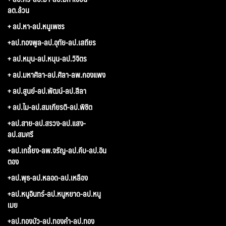
ลต.ล้วน
+ ลป.หา-ลป.หนูเพชร
+ลป.ทองพูล-ลป.อุทัย-ลป.เสถียร
+ ลป.หมุน-ลป.หนุน-ลป.วิจิตร
+ ลป.มหาศิลา-ลป.ศิลา-ลพ.กองแพง
+ ลป.สูนย์-ลป.พัฒน์-ลป.สีลา
+ ลป.ไม-ลป.สมเกียรติ-ลป.พิชิต
+ลป.สาย-ลป.สรวง-ลป.แสง-
ลป.สมศรี
+ลป.เกลี้ยง-ลพ.จรัญ-ลป.คีบ-ลป.อิน
ตอง
+ลป.พุธ-ลป.หลอด-ลป.เหลือง
+ลป.หนูอินทร์-ลป.หนูหยาด-ลป.หนู
เมย
+ลป.ทองบัว-ลป.ทองคำ-ลป.ทอง