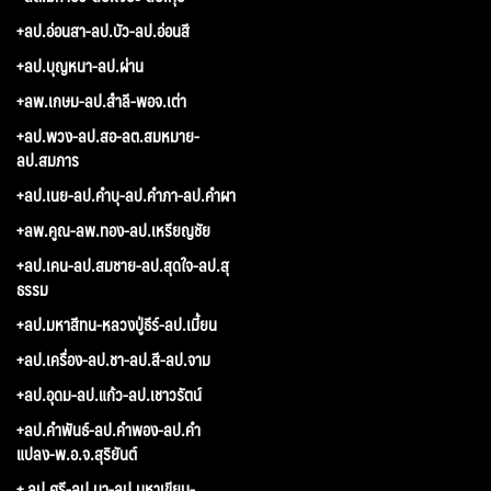
+ลป.อ่อนสา-ลป.บัว-ลป.อ่อนสี
+ลป.บุญหนา-ลป.ผ่าน
+ลพ.เกษม-ลป.สำลี-พอจ.เต่า
+ลป.พวง-ลป.สอ-ลต.สมหมาย-
ลป.สมภาร
+ลป.เนย-ลป.คำบุ-ลป.คำภา-ลป.คำผา
+ลพ.คูณ-ลพ.ทอง-ลป.เหรียญชัย
+ลป.เคน-ลป.สมชาย-ลป.สุดใจ-ลป.สุ
ธรรม
+ลป.มหาสีทน-หลวงปู่ธีร์-ลป.เมี้ยน
+ลป.เครื่อง-ลป.ชา-ลป.สี-ลป.จาม
+ลป.อุดม-ลป.แก้ว-ลป.เชาวรัตน์
+ลป.คำพันธ์-ลป.คำพอง-ลป.คำ
แปลง-พ.อ.จ.สุริยันต์
+ ลป.ศรี-ลป.มา-ลป.มหาเขียน-