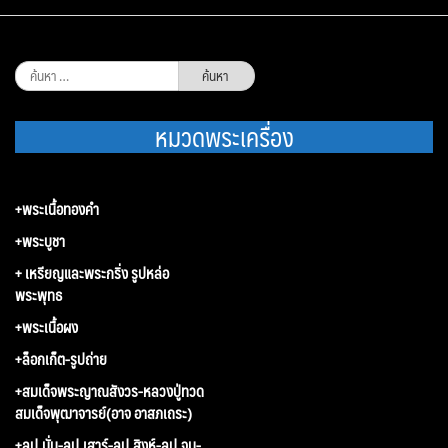
ค้นหา
สำหรับ:
หมวดพระเครื่อง
+พระเนื้อทองคำ
+พระบูชา
+ เหรียญและพระกริ่ง รูปหล่อ
พระพุทธ
+พระเนื้อผง
+ล็อกเก็ต-รูปถ่าย
+สมเด็จพระญาณสังวร-หลวงปู่ทวด
สมเด็จพุฒาจารย์(อาจ อาสภเถระ)
+ลป.มั่น-ลป.เสาร์-ลป.สิงห์-ลป.จูม-