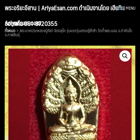
Skip
พระอริยะอีสาน | AriyaEsan.com ดำเนินงานโดย เฮียทิน
MENU
to
content
AriyaEsan.com
ขอนแก่น 081-8720355
ทั้งหมด
พระนาคปรกหลวงปู่ศิลา จิตตสุโภ รุ่นแรกรุ่นเศรษฐีล่ำซำ วัดถ้ำพระนอน อ.ท่าคันโท
จ.กาฬสินธุ์