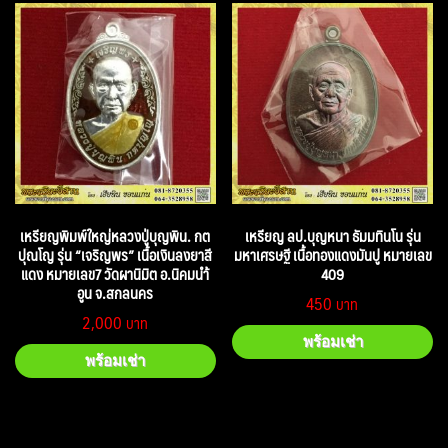
เหรียญพิมพ์ใหญ่หลวงปู่บุญพิน. กต
เหรียญ ลป.บุญหนา ธัมมทินโน รุ่น
ปุณโญ รุ่น “เจริญพร” เนื้อเงินลงยาสี
มหาเศรษฐี เนื้อทองแดงมันปู หมายเลข
แดง หมายเลข7 วัดผานิมิต อ.นิคมนำ้
409
อูน จ.สกลนคร
450
2,000
พร้อมเช่า
พร้อมเช่า