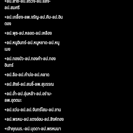
+ลป.สาย-ลป.สรวง-ลป.แสง-
ลป.สมศรี
+ลป.เกลี้ยง-ลพ.จรัญ-ลป.คีบ-ลป.อิน
ตอง
+ลป.พุธ-ลป.หลอด-ลป.เหลือง
+ลป.หนูอินทร์-ลป.หนูหยาด-ลป.หนู
เมย
+ลป.ทองบัว-ลป.ทองคำ-ลป.ทอง
อินทร์
+ลป.ลือ-ลป.คำบ่อ-ลป.คลาด
+ลป.สังข์-ลป.สนธิ์-ลพ.สุบรรณ
+ลป.อ่ำ-ลป.อุ่นหล้า-ลป.อร่าม-
ลพ.อุตตมะ
+ลป.แว่น-ลป.ลป.จันทร์โสม-ลป.ขาน
+ลป.พรหม-ลป.แตงอ่อน-ลป.สิงห์ทอง
+เจ้าคุณนร.-ลป.บุดดา-ลป.พรหมมา