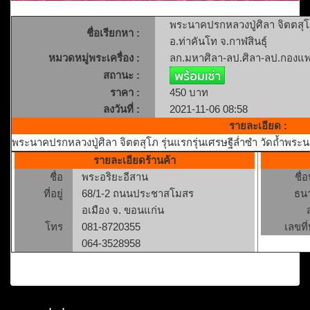
พระนาคปรกหลวงปู่ศิลา จิตตสุโภ
ชื่อเรียกหา :
อ.ท่าคันโท จ.กาฬสินธุ์
หมวดหมู่พระเครื่อง :
ลก.มหาศิลา-ลป.ศิลา-ลป.กองแ
สถานะ :
ราคา :
450 บาท
ลงวันที่ :
2021-11-06 08:58
รายละเอียด :
พระนาคปรกหลวงปู่ศิลา จิตตสุโภ รุ่นแรกรุ่นเศรษฐีล่ำซำ วัดถ้ำพระน
รายละเอียดร้านค้า
ชื่อ
พระอริยะอีสาน
ชื่
ที่อยู่
68/1-2 ถนนประชาสโมสร
ธน
อเมือง จ. ขอนแก่น
โทร
081-8720355
เลขที่
064-3528958