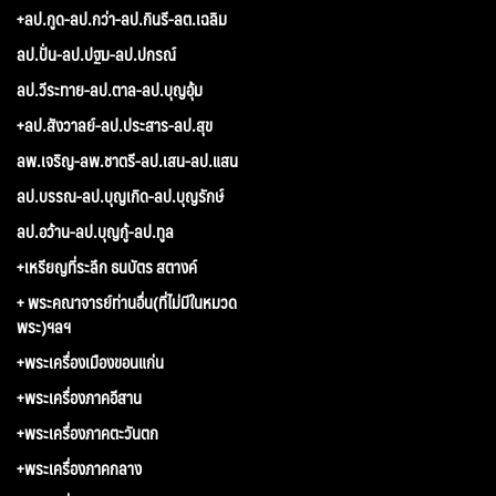
+ลป.กูด-ลป.กว่า-ลป.กินรี-ลต.เฉลิม
ลป.ปั่น-ลป.ปฐม-ลป.ปกรณ์
ลป.วีระทาย-ลป.ตาล-ลป.บุญอุ้ม
+ลป.สังวาลย์-ลป.ประสาร-ลป.สุข
ลพ.เจริญ-ลพ.ชาตรี-ลป.เสน-ลป.แสน
ลป.บรรณ-ลป.บุญเกิด-ลป.บุญรักษ์
ลป.อว้าน-ลป.บุญกู้-ลป.ทูล
+เหรียญที่ระลึก ธนบัตร สตางค์
+ พระคณาจารย์ท่านอื่น(ที่ไม่มีในหมวด
พระ)ฯลฯ
+พระเครื่องเมืองขอนแก่น
+พระเครื่องภาคอีสาน
+พระเครื่องภาคตะวันตก
+พระเครื่องภาคกลาง