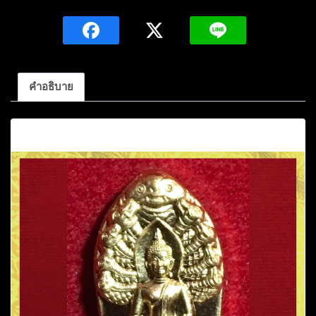
ปู่
ศิลา
จิตต
สุโภ
รุ่น
คำอธิบาย
แรก
รุ่น
คำอธิบาย
เศรษฐี
ล่ำ
ซำ
วัด
ถ้ำ
พระ
นอน
อ.ท่าคันโท
จ.กาฬสินธุ์
ชิ้น