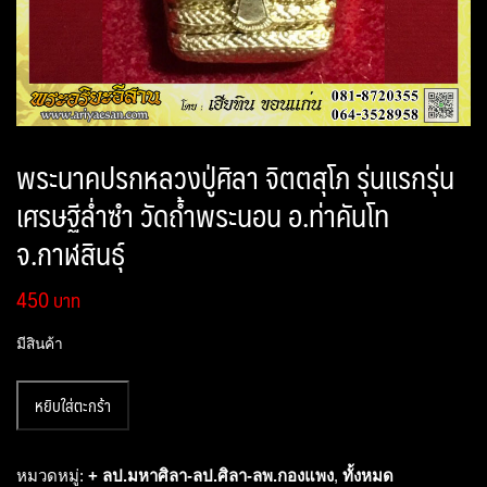
พระนาคปรกหลวงปู่ศิลา จิตตสุโภ รุ่นแรกรุ่น
เศรษฐีล่ำซำ วัดถ้ำพระนอน อ.ท่าคันโท
จ.กาฬสินธุ์
450
มีสินค้า
จำนวน
หยิบใส่ตะกร้า
พระ
นาคปรก
หลวง
หมวดหมู่:
+ ลป.มหาศิลา-ลป.ศิลา-ลพ.กองแพง
,
ทั้งหมด