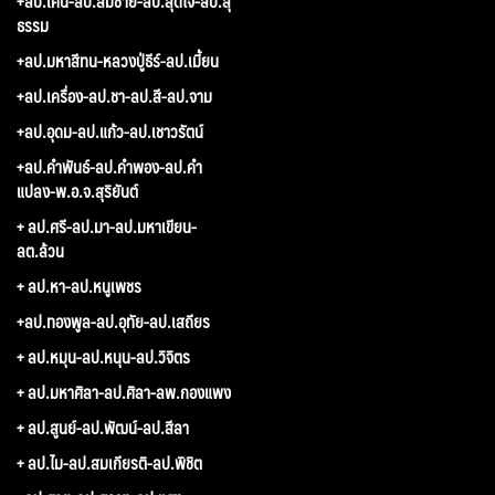
+ลป.เคน-ลป.สมชาย-ลป.สุดใจ-ลป.สุ
ธรรม
+ลป.มหาสีทน-หลวงปู่ธีร์-ลป.เมี้ยน
+ลป.เครื่อง-ลป.ชา-ลป.สี-ลป.จาม
+ลป.อุดม-ลป.แก้ว-ลป.เชาวรัตน์
+ลป.คำพันธ์-ลป.คำพอง-ลป.คำ
แปลง-พ.อ.จ.สุริยันต์
+ ลป.ศรี-ลป.มา-ลป.มหาเขียน-
ลต.ล้วน
+ ลป.หา-ลป.หนูเพชร
+ลป.ทองพูล-ลป.อุทัย-ลป.เสถียร
+ ลป.หมุน-ลป.หนุน-ลป.วิจิตร
+ ลป.มหาศิลา-ลป.ศิลา-ลพ.กองแพง
+ ลป.สูนย์-ลป.พัฒน์-ลป.สีลา
+ ลป.ไม-ลป.สมเกียรติ-ลป.พิชิต