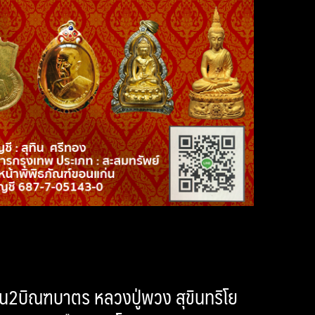
ุ่น2บิณฑบาตร หลวงปู่พวง สุขินทริโย