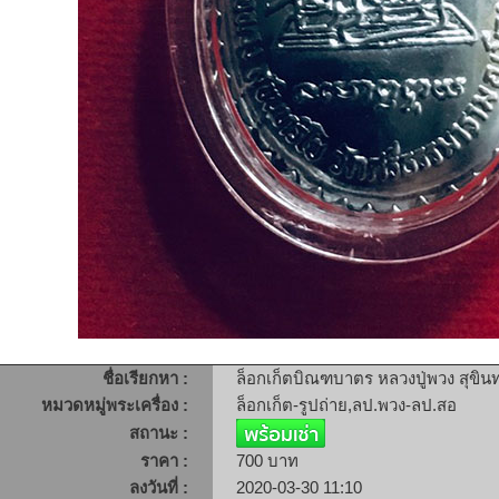
ชื่อเรียกหา :
ล็อกเก็ตบิณฑบาตร หลวงปู่พวง สุขิน
หมวดหมู่พระเครื่อง :
ล็อกเก็ต-รูปถ่าย,ลป.พวง-ลป.สอ
สถานะ :
ราคา :
700 บาท
ลงวันที่ :
2020-03-30 11:10