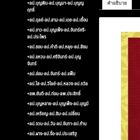
+ลป.บุญพิน-ลป.บุญมา-ลป.บุญญ
คำอธิบาย
ฤทธิ์
+ลป.ดุลย์-ลป.สาม-ลป.เดช-ลป.เยื้อน
คำอธิบาย
+ลป.ขาว-ลป.บุญเพ็ง-ลป.จันทร์ศรี-
ลป.ประไพร
+ลป.ชอบ-ลป.คำดี-ลป.หลุย-ลป.สีธน
+ลป.แหวน-ลป.ศรีจันทร์-ลป.บุญ
จันทร์
+ลป.อ่อน-ลป.จันทร์-ลป.แฟ็บ
+ลป.โส-ลป.วิไลย์-ลป.หลวง-ลป.ถวิล
+ลพ.ขันตี-ลป.ท่อน-ลพ.ประสิทธิ์
+ลป.บุญหลาย-ลป.บุญเพ็ง-ลป.บุญมี
+ลป.เหรียญ-ลป.สิม-ลป.เปลี่ยน
+ลป.จวน-ลป.วัน-ลป.จันทา-ลป.ก้าน
+ลป.ผาง-ลป.จื่อ-ลป.ประเสริฐ