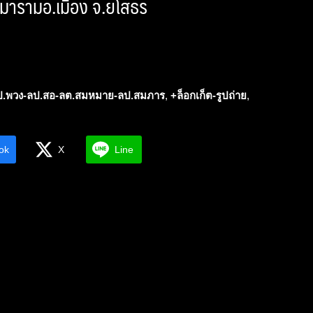
รมารามอ.เมือง จ.ยโสธร
ป.พวง-ลป.สอ-ลต.สมหมาย-ลป.สมภาร
,
+ล็อกเก็ต-รูปถ่าย
,
ok
X
Line