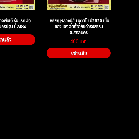
พ่อเต๋ รุ่นแรก วัด
เหรียญหลวงปู่วัน อุตตโม ปี2520 เนื้อ
.นครปฐม ปี2484
ทองแดง วัดถ้ำอภัยดำรงธรรม
จ.สกลนคร
400
่าแล้ว
เช่าแล้ว