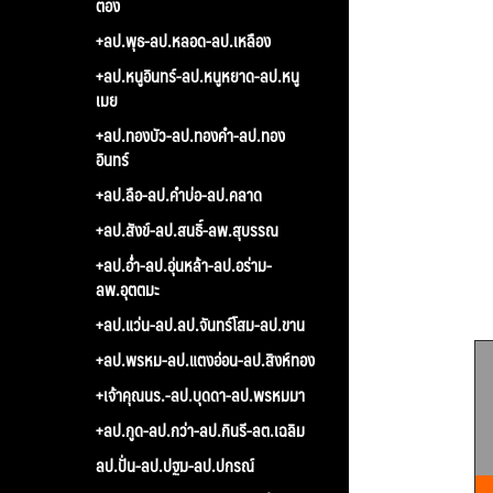
ตอง
+ลป.พุธ-ลป.หลอด-ลป.เหลือง
+ลป.หนูอินทร์-ลป.หนูหยาด-ลป.หนู
เมย
+ลป.ทองบัว-ลป.ทองคำ-ลป.ทอง
อินทร์
+ลป.ลือ-ลป.คำบ่อ-ลป.คลาด
+ลป.สังข์-ลป.สนธิ์-ลพ.สุบรรณ
+ลป.อ่ำ-ลป.อุ่นหล้า-ลป.อร่าม-
ลพ.อุตตมะ
+ลป.แว่น-ลป.ลป.จันทร์โสม-ลป.ขาน
+ลป.พรหม-ลป.แตงอ่อน-ลป.สิงห์ทอง
+เจ้าคุณนร.-ลป.บุดดา-ลป.พรหมมา
+ลป.กูด-ลป.กว่า-ลป.กินรี-ลต.เฉลิม
ลป.ปั่น-ลป.ปฐม-ลป.ปกรณ์