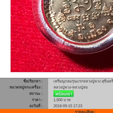
ชื่อเรียกหา :
เหรียญกลมรุ่นแรกหลวงปู่พวง สุขินทริโ
หมวดหมู่พระเครื่อง :
หลวงปู่พวง-หลวงปู่สอ
สถานะ :
ราคา :
1,500 บาท
ลงวันที่ :
2018-09-15 17:23
รายละเอียด :