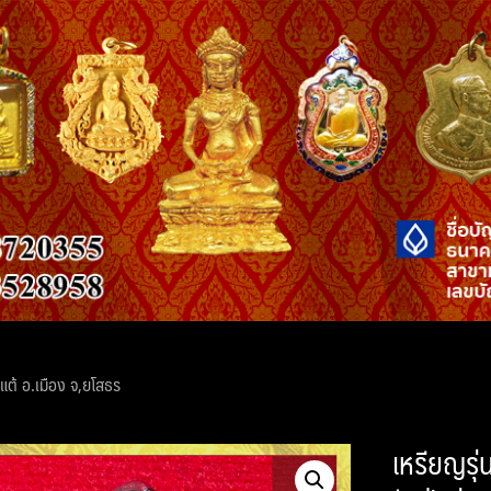
งแต้ อ.เมือง จ,ยโสธร
เหรียญรุ่