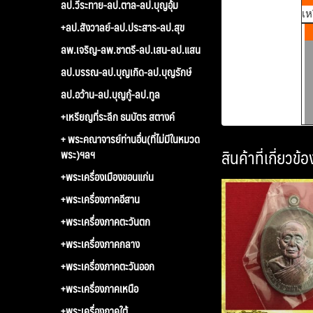
ลป.วีระทาย-ลป.ตาล-ลป.บุญอุ้ม
เห
+ลป.สังวาลย์-ลป.ประสาร-ลป.สุข
ลพ.เจริญ-ลพ.ชาตรี-ลป.เสน-ลป.แสน
ลป.บรรณ-ลป.บุญเกิด-ลป.บุญรักษ์
ลป.อว้าน-ลป.บุญกู้-ลป.ทูล
+เหรียญที่ระลึก ธนบัตร สตางค์
+ พระคณาจารย์ท่านอื่น(ที่ไม่มีในหมวด
สินค้าที่เกี่ยวข้อ
พระ)ฯลฯ
+พระเครื่องเมืองขอนแก่น
+พระเครื่องภาคอีสาน
+พระเครื่องภาคตะวันตก
+พระเครื่องภาคกลาง
+พระเครื่องภาคตะวันออก
+พระเครื่องภาคเหนือ
+พระเครื่องภาคใต้