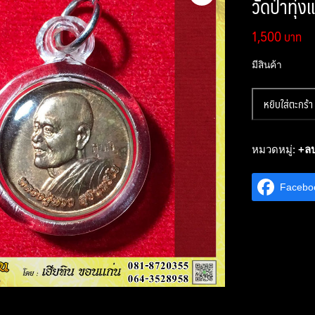
วัดป่าทุ่ง
1,500
มีสินค้า
จำนวน
หยิบใส่ตะกร้า
เหรียญ
รุ่น1
หลวง
หมวดหมู่:
+ล
ปู่
พวง
Facebo
สุขิน
ทริ
โย
เนื้อ
ทองแดง
วัด
ป่า
ทุ่ง