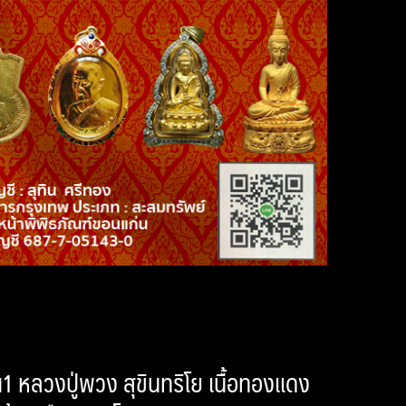
น1 หลวงปู่พวง สุขินทริโย เนื้อทองแดง