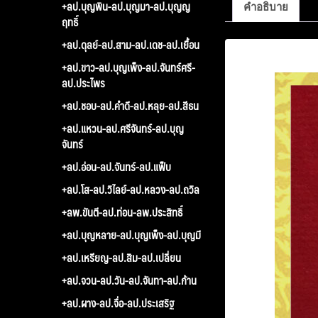
+ลป.บุญพิน-ลป.บุญมา-ลป.บุญญ
คำอธิบาย
ฤทธิ์
+ลป.ดุลย์-ลป.สาม-ลป.เดช-ลป.เยื้อน
คำอธิบาย
+ลป.ขาว-ลป.บุญเพ็ง-ลป.จันทร์ศรี-
ลป.ประไพร
+ลป.ชอบ-ลป.คำดี-ลป.หลุย-ลป.สีธน
+ลป.แหวน-ลป.ศรีจันทร์-ลป.บุญ
จันทร์
+ลป.อ่อน-ลป.จันทร์-ลป.แฟ็บ
+ลป.โส-ลป.วิไลย์-ลป.หลวง-ลป.ถวิล
+ลพ.ขันตี-ลป.ท่อน-ลพ.ประสิทธิ์
+ลป.บุญหลาย-ลป.บุญเพ็ง-ลป.บุญมี
+ลป.เหรียญ-ลป.สิม-ลป.เปลี่ยน
+ลป.จวน-ลป.วัน-ลป.จันทา-ลป.ก้าน
+ลป.ผาง-ลป.จื่อ-ลป.ประเสริฐ