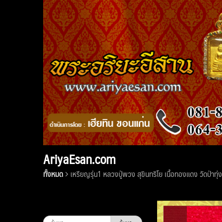
Skip
to
content
AriyaEsan.com
ทั้งหมด
เหรียญรุ่น1 หลวงปู่พวง สุขินทริโย เนื้อทองแดง วัดป่าทุ่
ค้นหา