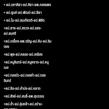
+ ลป.มหาศิลา-ลป.ศิลา-ลพ.กองแพง
+ ลป.สูนย์-ลป.พัฒน์-ลป.สีลา
+ ลป.ไม-ลป.สมเกียรติ-ลป.พิชิต
+ลป.สาย-ลป.สรวง-ลป.แสง-
ลป.สมศรี
+ลป.เกลี้ยง-ลพ.จรัญ-ลป.คีบ-ลป.อิน
ตอง
+ลป.พุธ-ลป.หลอด-ลป.เหลือง
+ลป.หนูอินทร์-ลป.หนูหยาด-ลป.หนู
เมย
+ลป.ทองบัว-ลป.ทองคำ-ลป.ทอง
อินทร์
+ลป.ลือ-ลป.คำบ่อ-ลป.คลาด
+ลป.สังข์-ลป.สนธิ์-ลพ.สุบรรณ
+ลป.อ่ำ-ลป.อุ่นหล้า-ลป.อร่าม-