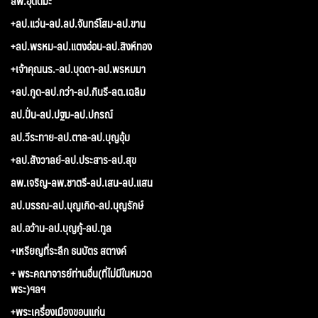
ลพ.อุตตมะ
+ลป.แว่น-ลป.ลป.จันทร์โสม-ลป.ขาน
+ลป.พรหม-ลป.แตงอ่อน-ลป.สิงห์ทอง
+เจ้าคุณนร.-ลป.บุดดา-ลป.พรหมมา
+ลป.กูด-ลป.กว่า-ลป.กินรี-ลต.เฉลิม
ลป.ปั่น-ลป.ปฐม-ลป.ปกรณ์
ลป.วีระทาย-ลป.ตาล-ลป.บุญอุ้ม
+ลป.สังวาลย์-ลป.ประสาร-ลป.สุข
ลพ.เจริญ-ลพ.ชาตรี-ลป.เสน-ลป.แสน
ลป.บรรณ-ลป.บุญเกิด-ลป.บุญรักษ์
ลป.อว้าน-ลป.บุญกู้-ลป.ทูล
+เหรียญที่ระลึก ธนบัตร สตางค์
+ พระคณาจารย์ท่านอื่น(ที่ไม่มีในหมวด
พระ)ฯลฯ
+พระเครื่องเมืองขอนแก่น