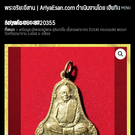
Skip
พระอริยะอีสาน | AriyaEsan.com ดำเนินงานโดย เฮียทิน
MENU
to
content
AriyaEsan.com
ขอนแก่น 081-8720355
ทั้งหมด
เหรียญระฆังหลวงปู่พวง สุขินทริโย เนื้อทองฝาบาตร ปี2540 ครบรอบ80 พรรษา
วัดศรีธรรมาราม อ.เมือง จ. ยโสธร