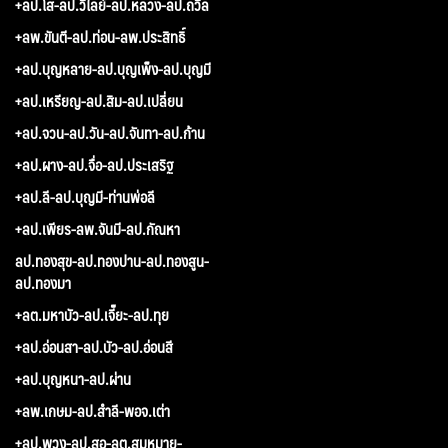
+ลป.โส-ลป.วิไลย์-ลป.หลวง-ลป.ถวิล
+ลพ.ขันตี-ลป.ท่อน-ลพ.ประสิทธิ์
+ลป.บุญหลาย-ลป.บุญเพ็ง-ลป.บุญมี
+ลป.เหรียญ-ลป.สิม-ลป.เปลี่ยน
+ลป.จวน-ลป.วัน-ลป.จันทา-ลป.ก้าน
+ลป.ผาง-ลป.จื่อ-ลป.ประเสริฐ
+ลป.ลี-ลป.บุญมี-ท่านพ่อลี
+ลป.เพียร-ลพ.จันมี-ลป.กัณหา
ลป.ทองสุข-ลป.ทองปาน-ลป.ทองสูน-
ลป.ทองมา
+ลต.มหาบัว-ลป.เจี๊ยะ-ลป.ทุย
+ลป.อ่อนสา-ลป.บัว-ลป.อ่อนสี
+ลป.บุญหนา-ลป.ผ่าน
+ลพ.เกษม-ลป.สำลี-พอจ.เต่า
+ลป.พวง-ลป.สอ-ลต.สมหมาย-