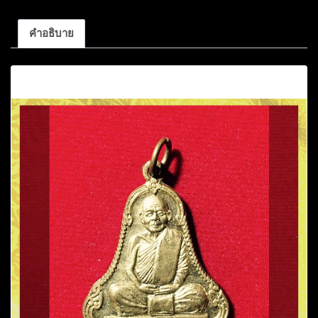
คำอธิบาย
คำอธิบาย