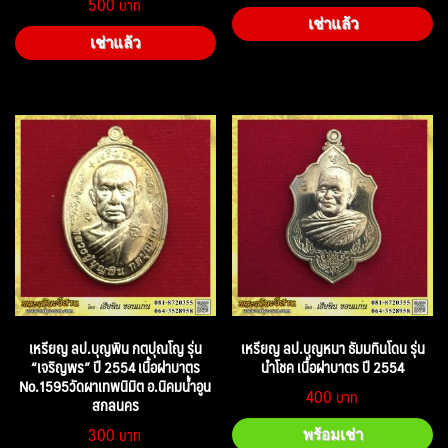
500
เช่าแล้ว
เช่าแล้ว
เหรียญ ลป.บุญพิน กตปุณโญ รุ่น
เหรียญ ลป.บุญหนา ธัมมทินโดน รุ่น
“เจริญพร” ปี 2554 เนื้อฝาบาตร
นำโชค เนื้อฝาบาตร ปี 2554
No.1595วัดผาเทพนิมิต อ.นิคมน้ำอูน
400
สกลนคร
300
พร้อมเช่า