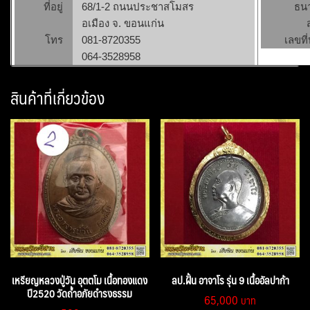
ที่อยู่
68/1-2 ถนนประชาสโมสร
ธน
อเมือง จ. ขอนแก่น
โทร
081-8720355
เลขที่
064-3528958
สินค้าที่เกี่ยวข้อง
เหรียญหลวงปู่วัน อุตตโม เนื้อทองแดง
ลป.ฝั้น อาจาโร รุ่น 9 เนื้ออัลปาก้า
ปี2520 วัดถ้ำอภัยดำรงธรรม
65,000