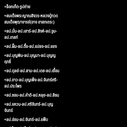
+ล็อกเก็ต-รูปถ่าย
+สมเด็จพระญาณสังวร-หลวงปู่ทวด
สมเด็จพุฒาจารย์(อาจ อาสภเถระ)
+ลป.มั่น-ลป.เสาร์-ลป.สิงห์-ลป.จูม-
ลป.เทสก์
+ลป.ฝั้น-ลป.ตื้อ-ลป.แปลง-ลป.แยง
+ลป.บุญพิน-ลป.บุญมา-ลป.บุญญ
ฤทธิ์
+ลป.ดุลย์-ลป.สาม-ลป.เดช-ลป.เยื้อน
+ลป.ขาว-ลป.บุญเพ็ง-ลป.จันทร์ศรี-
ลป.ประไพร
+ลป.ชอบ-ลป.คำดี-ลป.หลุย-ลป.สีธน
+ลป.แหวน-ลป.ศรีจันทร์-ลป.บุญ
จันทร์
+ลป.อ่อน-ลป.จันทร์-ลป.แฟ็บ