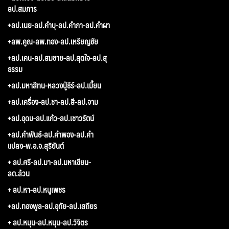
ลป.สมภาร
+ลป.เนย-ลป.คำบุ-ลป.คำภา-ลป.คำผา
+ลพ.คูณ-ลพ.ทอง-ลป.เหรียญชัย
+ลป.เคน-ลป.สมชาย-ลป.สุดใจ-ลป.สุ
ธรรม
+ลป.มหาสีทน-หลวงปู่ธีร์-ลป.เมี้ยน
+ลป.เครื่อง-ลป.ชา-ลป.สี-ลป.จาม
+ลป.อุดม-ลป.แก้ว-ลป.เชาวรัตน์
+ลป.คำพันธ์-ลป.คำพอง-ลป.คำ
แปลง-พ.อ.จ.สุริยันต์
+ ลป.ศรี-ลป.มา-ลป.มหาเขียน-
ลต.ล้วน
+ ลป.หา-ลป.หนูเพชร
+ลป.ทองพูล-ลป.อุทัย-ลป.เสถียร
+ ลป.หมุน-ลป.หนุน-ลป.วิจิตร