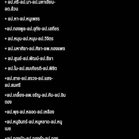
+ ลป.ศรี-ลป.มา-ลป.มหาเขียน-
ลต.ล้วน
+ ลป.หา-ลป.หนูเพชร
+ลป.ทองพูล-ลป.อุทัย-ลป.เสถียร
+ ลป.หมุน-ลป.หนุน-ลป.วิจิตร
+ ลป.มหาศิลา-ลป.ศิลา-ลพ.กองแพง
+ ลป.สูนย์-ลป.พัฒน์-ลป.สีลา
+ ลป.ไม-ลป.สมเกียรติ-ลป.พิชิต
+ลป.สาย-ลป.สรวง-ลป.แสง-
ลป.สมศรี
+ลป.เกลี้ยง-ลพ.จรัญ-ลป.คีบ-ลป.อิน
ตอง
+ลป.พุธ-ลป.หลอด-ลป.เหลือง
+ลป.หนูอินทร์-ลป.หนูหยาด-ลป.หนู
เมย
+ลป.ทองบัว-ลป.ทองคำ-ลป.ทอง