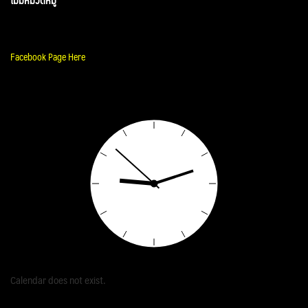
Facebook Page Here
Calendar does not exist.