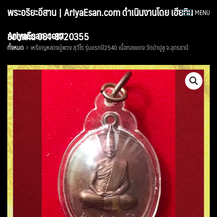
Skip
พระอริยะอีสาน | AriyaEsan.com ดำเนินงานโดย เฮียทิน
MENU
to
content
AriyaEsan.com
ขอนแก่น 081-8720355
ทั้งหมด
เหรียญหลวงปู่พวง สุวีโร รุ่นแรกปี2540 เนื้อทองแดง วัดป่าปูลู จ.อุดรธานี