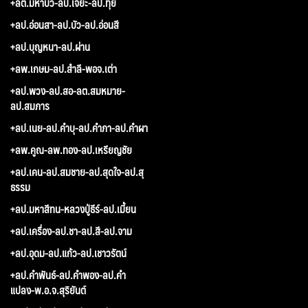
+ลต.มหาบัว-ลป.เจี๊ยะ-ลป.ทุย
+ลป.อ่อนสา-ลป.บัว-ลป.อ่อนสี
+ลป.บุญหนา-ลป.ผ่าน
+ลพ.เกษม-ลป.สำลี-พอจ.เต่า
+ลป.พวง-ลป.สอ-ลต.สมหมาย-
ลป.สมภาร
+ลป.เนย-ลป.คำบุ-ลป.คำภา-ลป.คำผา
+ลพ.คูณ-ลพ.ทอง-ลป.เหรียญชัย
+ลป.เคน-ลป.สมชาย-ลป.สุดใจ-ลป.สุ
ธรรม
+ลป.มหาสีทน-หลวงปู่ธีร์-ลป.เมี้ยน
+ลป.เครื่อง-ลป.ชา-ลป.สี-ลป.จาม
+ลป.อุดม-ลป.แก้ว-ลป.เชาวรัตน์
+ลป.คำพันธ์-ลป.คำพอง-ลป.คำ
แปลง-พ.อ.จ.สุริยันต์