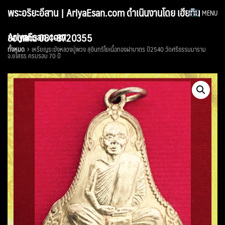
Skip
พระอริยะอีสาน | AriyaEsan.com ดำเนินงานโดย เฮียทิน
MENU
to
content
AriyaEsan.com
ขอนแก่น 081-8720355
ทั้งหมด
เหรียญระฆังหลวงปู่พวง สุขินทริโยเนื้อทองฝาบาตร ปี2540 วัดศรีธรรมมาราม
จ.ยโสธร ครบรอบ 70 ปี