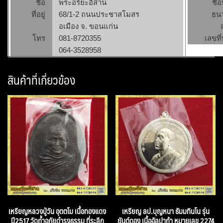
ชื่อ
พระอริยะอีสาน
ชื่
ที่อยู่
68/1-2 ถนนประชาสโมสร
ธน
อเมือง จ. ขอนแก่น
โทร
081-8720355
เลขที่
064-3528958
สินค้าที่เกี่ยวข้อง
เหรียญหลวงปู่วัน อุตตโม เนื้อทองแดง
เหรียญ ลป.บุญหนา ธัมมทินโน รุ่น
ปี2517 วัดถ้ำอภัยดำรงธรรม ที่ระลึก
ยันต์ดอง เนื้ออัลปาก้า หมายเลข 2274