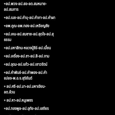
+ลป.พวง-ลป.สอ-ลต.สมหมาย-
ลป.สมภาร
+ลป.เนย-ลป.คำบุ-ลป.คำภา-ลป.คำผา
+ลพ.คูณ-ลพ.ทอง-ลป.เหรียญชัย
+ลป.เคน-ลป.สมชาย-ลป.สุดใจ-ลป.สุ
ธรรม
+ลป.มหาสีทน-หลวงปู่ธีร์-ลป.เมี้ยน
+ลป.เครื่อง-ลป.ชา-ลป.สี-ลป.จาม
+ลป.อุดม-ลป.แก้ว-ลป.เชาวรัตน์
+ลป.คำพันธ์-ลป.คำพอง-ลป.คำ
แปลง-พ.อ.จ.สุริยันต์
+ ลป.ศรี-ลป.มา-ลป.มหาเขียน-
ลต.ล้วน
+ ลป.หา-ลป.หนูเพชร
+ลป.ทองพูล-ลป.อุทัย-ลป.เสถียร