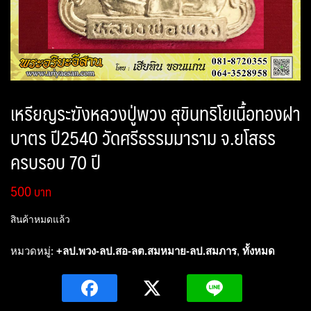
เหรียญระฆังหลวงปู่พวง สุขินทริโยเนื้อทองฝา
บาตร ปี2540 วัดศรีธรรมมาราม จ.ยโสธร
ครบรอบ 70 ปี
500
สินค้าหมดแล้ว
หมวดหมู่:
+ลป.พวง-ลป.สอ-ลต.สมหมาย-ลป.สมภาร
,
ทั้งหมด