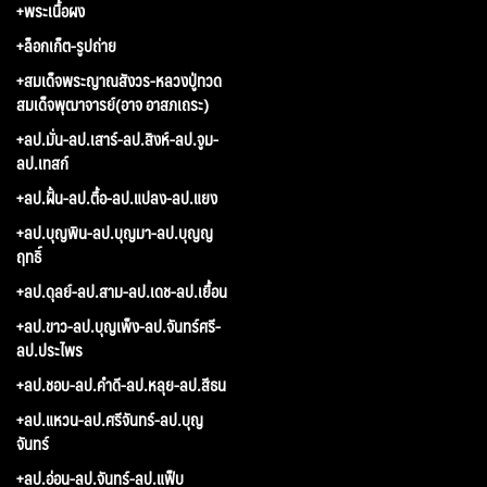
+พระเนื้อผง
+ล็อกเก็ต-รูปถ่าย
+สมเด็จพระญาณสังวร-หลวงปู่ทวด
สมเด็จพุฒาจารย์(อาจ อาสภเถระ)
+ลป.มั่น-ลป.เสาร์-ลป.สิงห์-ลป.จูม-
ลป.เทสก์
+ลป.ฝั้น-ลป.ตื้อ-ลป.แปลง-ลป.แยง
+ลป.บุญพิน-ลป.บุญมา-ลป.บุญญ
ฤทธิ์
+ลป.ดุลย์-ลป.สาม-ลป.เดช-ลป.เยื้อน
+ลป.ขาว-ลป.บุญเพ็ง-ลป.จันทร์ศรี-
ลป.ประไพร
+ลป.ชอบ-ลป.คำดี-ลป.หลุย-ลป.สีธน
+ลป.แหวน-ลป.ศรีจันทร์-ลป.บุญ
จันทร์
+ลป.อ่อน-ลป.จันทร์-ลป.แฟ็บ