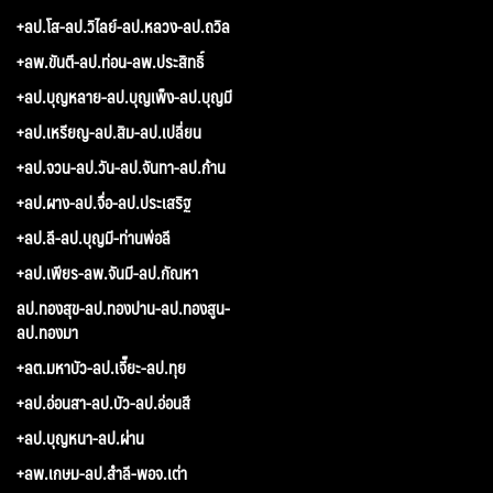
+ลป.โส-ลป.วิไลย์-ลป.หลวง-ลป.ถวิล
+ลพ.ขันตี-ลป.ท่อน-ลพ.ประสิทธิ์
+ลป.บุญหลาย-ลป.บุญเพ็ง-ลป.บุญมี
+ลป.เหรียญ-ลป.สิม-ลป.เปลี่ยน
+ลป.จวน-ลป.วัน-ลป.จันทา-ลป.ก้าน
+ลป.ผาง-ลป.จื่อ-ลป.ประเสริฐ
+ลป.ลี-ลป.บุญมี-ท่านพ่อลี
+ลป.เพียร-ลพ.จันมี-ลป.กัณหา
ลป.ทองสุข-ลป.ทองปาน-ลป.ทองสูน-
ลป.ทองมา
+ลต.มหาบัว-ลป.เจี๊ยะ-ลป.ทุย
+ลป.อ่อนสา-ลป.บัว-ลป.อ่อนสี
+ลป.บุญหนา-ลป.ผ่าน
+ลพ.เกษม-ลป.สำลี-พอจ.เต่า