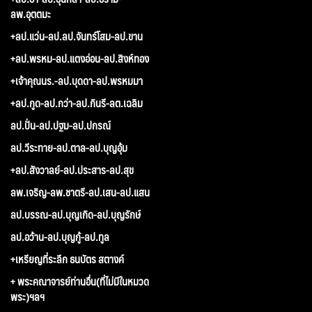
ลพ.อุตตมะ
+ลป.แว่น-ลป.ลป.จันทร์โสม-ลป.ขาน
+ลป.พรหม-ลป.แตงอ่อน-ลป.สิงห์ทอง
+เจ้าคุณนร.-ลป.บุดดา-ลป.พรหมมา
+ลป.กูด-ลป.กว่า-ลป.กินรี-ลต.เฉลิม
ลป.ปั่น-ลป.ปฐม-ลป.ปกรณ์
ลป.วีระทาย-ลป.ตาล-ลป.บุญอุ้ม
+ลป.สังวาลย์-ลป.ประสาร-ลป.สุข
ลพ.เจริญ-ลพ.ชาตรี-ลป.เสน-ลป.แสน
ลป.บรรณ-ลป.บุญเกิด-ลป.บุญรักษ์
ลป.อว้าน-ลป.บุญกู้-ลป.ทูล
+เหรียญที่ระลึก ธนบัตร สตางค์
+ พระคณาจารย์ท่านอื่น(ที่ไม่มีในหมวด
พระ)ฯลฯ