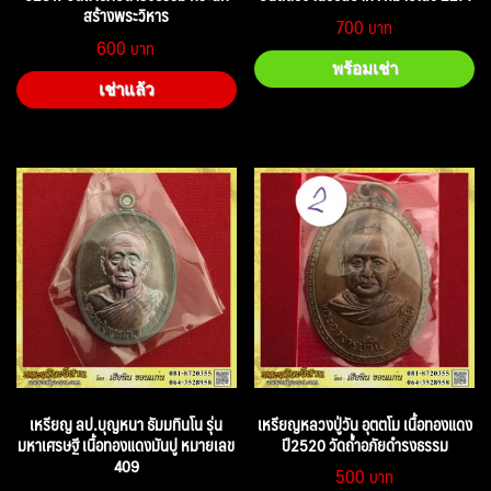
สร้างพระวิหาร
700
600
พร้อมเช่า
เช่าแล้ว
เหรียญ ลป.บุญหนา ธัมมทินโน รุ่น
เหรียญหลวงปู่วัน อุตตโม เนื้อทองแดง
มหาเศรษฐี เนื้อทองแดงมันปู หมายเลข
ปี2520 วัดถ้ำอภัยดำรงธรรม
409
500