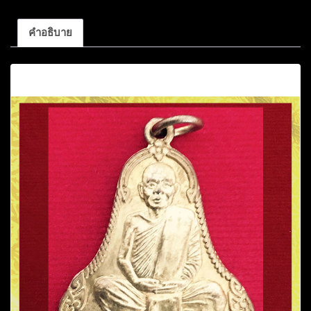
คำอธิบาย
คำอธิบาย