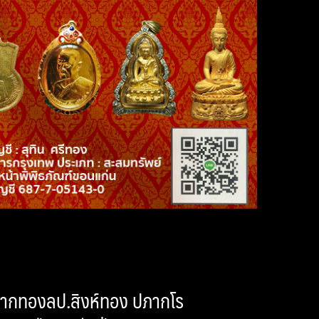
ฉากทองลป.สิงห์ทอง ปภากโร