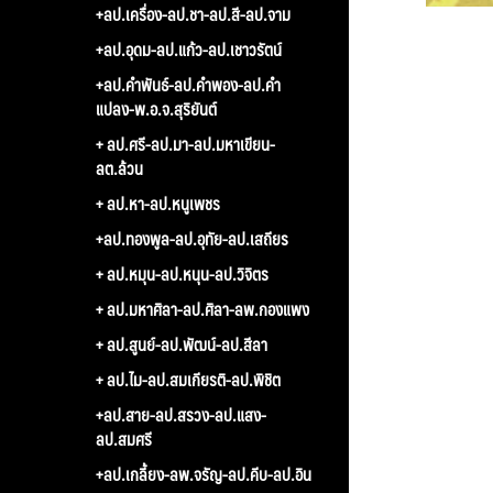
+ลป.เครื่อง-ลป.ชา-ลป.สี-ลป.จาม
+ลป.อุดม-ลป.แก้ว-ลป.เชาวรัตน์
+ลป.คำพันธ์-ลป.คำพอง-ลป.คำ
แปลง-พ.อ.จ.สุริยันต์
+ ลป.ศรี-ลป.มา-ลป.มหาเขียน-
ลต.ล้วน
+ ลป.หา-ลป.หนูเพชร
+ลป.ทองพูล-ลป.อุทัย-ลป.เสถียร
+ ลป.หมุน-ลป.หนุน-ลป.วิจิตร
+ ลป.มหาศิลา-ลป.ศิลา-ลพ.กองแพง
+ ลป.สูนย์-ลป.พัฒน์-ลป.สีลา
+ ลป.ไม-ลป.สมเกียรติ-ลป.พิชิต
+ลป.สาย-ลป.สรวง-ลป.แสง-
ลป.สมศรี
+ลป.เกลี้ยง-ลพ.จรัญ-ลป.คีบ-ลป.อิน