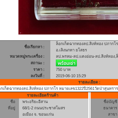
ล็อกเก็ตฉากทองลป.สิงห์ทอง ปภากโ
ชื่อเรียกหา :
อ.เลิงนกทา ยโสธร
หมวดหมู่พระเครื่อง :
ลป.พรหม-ลป.แตงอ่อน-ลป.สิงห์ทอง,ล็
สถานะ :
ราคา :
750 บาท
ลงวันที่ :
2019-06-10 15:29
รายละเอียด :
อกเก็ตฉากทองลป.สิงห์ทอง ปภากโร หมายเลข1322ปี2561วัดป่าสุนทราร
รายละเอียดร้านค้า
ชื่อ
พระอริยะอีสาน
ชื่อบัญชี
ที่อยู่
68/1-2 ถนนประชาสโมสร
ธนาคาร
อเมือง จ. ขอนแก่น
สาขา