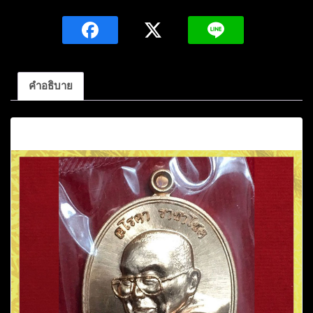
สิงห์
ทอง
ป
ภา
กโร
คำอธิบาย
รุ่น
อ
คำอธิบาย
โรคา
ราชา
โชค
เนื้อ
ทองแดง
ผิว
ไฟปี2560วัด
ป่า
สุ
นท
รา
ราม