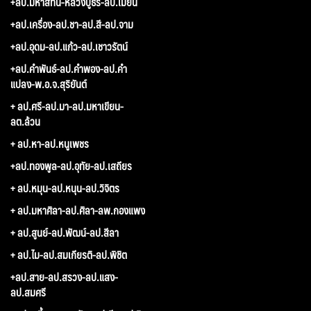
+ลป.มหาสีทน-หลวงปู่ธีร์-ลป.เมี้ยน
+ลป.เครื่อง-ลป.ชา-ลป.สี-ลป.จาม
+ลป.อุดม-ลป.แก้ว-ลป.เชาวรัตน์
+ลป.คำพันธ์-ลป.คำพอง-ลป.คำ
แปลง-พ.อ.จ.สุริยันต์
+ ลป.ศรี-ลป.มา-ลป.มหาเขียน-
ลต.ล้วน
+ ลป.หา-ลป.หนูเพชร
+ลป.ทองพูล-ลป.อุทัย-ลป.เสถียร
+ ลป.หมุน-ลป.หนุน-ลป.วิจิตร
+ ลป.มหาศิลา-ลป.ศิลา-ลพ.กองแพง
+ ลป.สูนย์-ลป.พัฒน์-ลป.สีลา
+ ลป.ไม-ลป.สมเกียรติ-ลป.พิชิต
+ลป.สาย-ลป.สรวง-ลป.แสง-
ลป.สมศรี