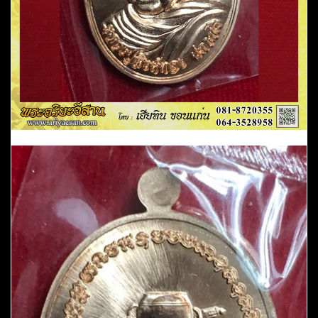
อ.เลิงนกทา
จ.ยโสธร
ชิ้น