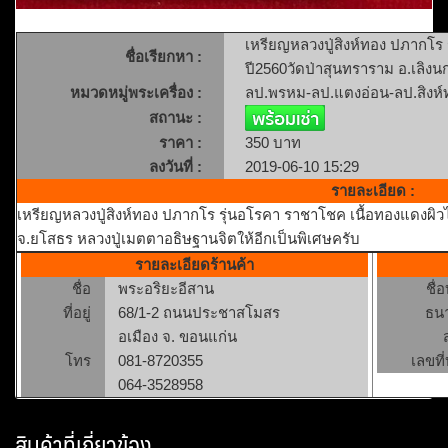
เหรียญหลวงปู่สิงห์ทอง ปภากโร
ชื่อเรียกหา :
ปี2560วัดป่าสุนทราราม อ.เลิง
หมวดหมู่พระเครื่อง :
ลป.พรหม-ลป.แตงอ่อน-ลป.สิงห์
สถานะ :
ราคา :
350 บาท
ลงวันที่ :
2019-06-10 15:29
รายละเอียด :
เหรียญหลวงปู่สิงห์ทอง ปภากโร รุ่นอโรคา ราชาโชค เนื้อทองแดงผิว
จ.ยโสธร หลวงปู่เมตตาอธิษฐานจิตให้อีกเป็นพิเศษครับ
รายละเอียดร้านค้า
ชื่อ
พระอริยะอีสาน
ชื่
ที่อยู่
68/1-2 ถนนประชาสโมสร
ธน
อเมือง จ. ขอนแก่น
โทร
081-8720355
เลขที่
064-3528958
สินค้าที่เกี่ยวข้อง