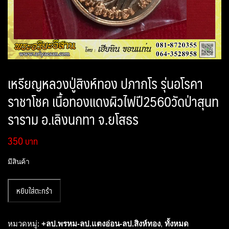
เหรียญหลวงปู่สิงห์ทอง ปภากโร รุ่นอโรคา
ราชาโชค เนื้อทองแดงผิวไฟปี2560วัดป่าสุนท
ราราม อ.เลิงนกทา จ.ยโสธร
350
มีสินค้า
จำนวน
หยิบใส่ตะกร้า
เหรียญ
หลวง
ปู่
หมวดหมู่:
+ลป.พรหม-ลป.แตงอ่อน-ลป.สิงห์ทอง
,
ทั้งหมด