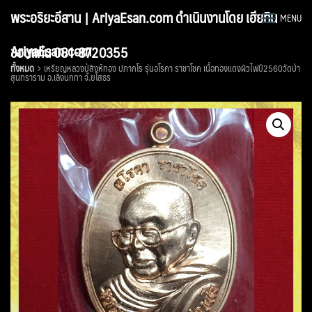
Skip
พระอริยะอีสาน | AriyaEsan.com ดำเนินงานโดย เฮียทิน
MENU
to
content
AriyaEsan.com
ขอนแก่น 081-8720355
ทั้งหมด
เหรียญหลวงปู่สิงห์ทอง ปภากโร รุ่นอโรคา ราชาโชค เนื้อทองแดงผิวไฟปี2560วัดป่า
สุนทราราม อ.เลิงนกทา จ.ยโสธร