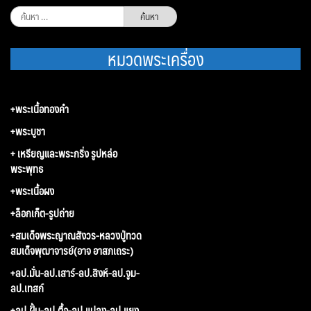
ค้นหา
สำหรับ:
หมวดพระเครื่อง
+พระเนื้อทองคำ
+พระบูชา
+ เหรียญและพระกริ่ง รูปหล่อ
พระพุทธ
+พระเนื้อผง
+ล็อกเก็ต-รูปถ่าย
+สมเด็จพระญาณสังวร-หลวงปู่ทวด
สมเด็จพุฒาจารย์(อาจ อาสภเถระ)
+ลป.มั่น-ลป.เสาร์-ลป.สิงห์-ลป.จูม-
ลป.เทสก์
+ลป.ฝั้น-ลป.ตื้อ-ลป.แปลง-ลป.แยง