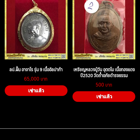
ลป.ฝั้น อาจาโร รุ่น 9 เนื้ออัลปาก้า
เหรียญหลวงปู่วัน อุตตโม เนื้อทองแดง
ปี2520 วัดถ้ำอภัยดำรงธรรม
65,000
500
เช่าแล้ว
เช่าแล้ว