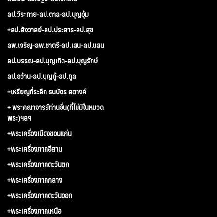
ลป.วีระทาย-ลป.ตาล-ลป.บุญอุ้ม
+ลป.สังวาลย์-ลป.ประสาร-ลป.สุข
ลพ.เจริญ-ลพ.ชาตรี-ลป.เสน-ลป.แสน
ลป.บรรณ-ลป.บุญเกิด-ลป.บุญรักษ์
ลป.อว้าน-ลป.บุญกู้-ลป.ทูล
+เหรียญที่ระลึก ธนบัตร สตางค์
+ พระคณาจารย์ท่านอื่น(ที่ไม่มีในหมวด
พระ)ฯลฯ
+พระเครื่องเมืองขอนแก่น
+พระเครื่องภาคอีสาน
+พระเครื่องภาคตะวันตก
+พระเครื่องภาคกลาง
+พระเครื่องภาคตะวันออก
+พระเครื่องภาคเหนือ