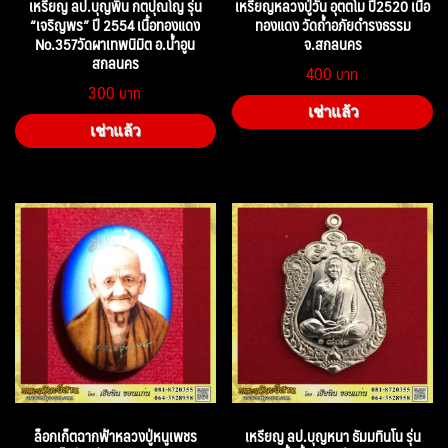
เหรียญ ลป.บุญพิน กตปุณโญ รุ่น
เหรียญหลวงปู่วัน อุตตโม ปี2520 เนื้อ
“เจริญพร” ปี 2554 เนื้อทองแดง
ทองแดง วัดถ้ำอภัยดำรงธรรม
No.357วัดผาเทพนิมิต อ.น้ำอูน
จ.สกลนคร
สกลนคร
400
300
เช่าแล้ว
เช่าแล้ว
ล็อกเก็ตฉากฟ้าหลวงปู่หนูเพชร
เหรียญ ลป.บุญหนา ธัมมทินโน รุ่น