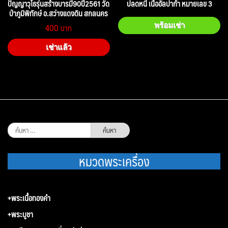
ปัญญาวุโธรุ่นสร้างบารมี90ปี2561 วัด
ปลดหนี้ เนื้ออัลปาก้า หมายเลข 3
ป่าภูมิพิทักษ์ อ.สว่างแดงดิน สกลนคร
400
พร้อมเช่า
เช่าแล้ว
ค้นหา
สำหรับ:
หมวดพระเครื่อง
+พระเนื้อทองคำ
+พระบูชา