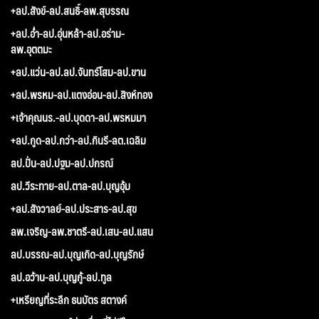
+ลป.สังข์-ลป.สนธิ์-ลพ.สุบรรณ
+ลป.อ่ำ-ลป.อุ่นหล้า-ลป.อร่าม-
ลพ.อุตตมะ
+ลป.แว่น-ลป.ลป.จันทร์โสม-ลป.ขาน
+ลป.พรหม-ลป.แตงอ่อน-ลป.สิงห์ทอง
+เจ้าคุณนร.-ลป.บุดดา-ลป.พรหมมา
+ลป.กูด-ลป.กว่า-ลป.กินรี-ลต.เฉลิม
ลป.ปั่น-ลป.ปฐม-ลป.ปกรณ์
ลป.วีระทาย-ลป.ตาล-ลป.บุญอุ้ม
+ลป.สังวาลย์-ลป.ประสาร-ลป.สุข
ลพ.เจริญ-ลพ.ชาตรี-ลป.เสน-ลป.แสน
ลป.บรรณ-ลป.บุญเกิด-ลป.บุญรักษ์
ลป.อว้าน-ลป.บุญกู้-ลป.ทูล
+เหรียญที่ระลึก ธนบัตร สตางค์