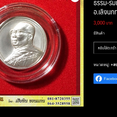
ธรรม-ร่มเ
อ.เลิงนก
3,000
มีสินค้า
จำนวน
หยิบใส่ตะกร้า
เหรียญ
กษาปณ์
หลวง
หมวดหมู่:
+ลป
ปู่
สิงห์
Facebo
ทอง
ป
ภา
กโร
รุ่น
ร่ม