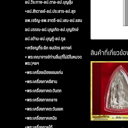
ลป.วีระทาย-ลป.ตาล-ลป.บุญอุ้ม
+ลป.สังวาลย์-ลป.ประสาร-ลป.สุข
ลพ.เจริญ-ลพ.ชาตรี-ลป.เสน-ลป.แสน
ลป.บรรณ-ลป.บุญเกิด-ลป.บุญรักษ์
ลป.อว้าน-ลป.บุญกู้-ลป.ทูล
+เหรียญที่ระลึก ธนบัตร สตางค์
สินค้าที่เกี่ยวข้อ
+ พระคณาจารย์ท่านอื่น(ที่ไม่มีในหมวด
พระ)ฯลฯ
+พระเครื่องเมืองขอนแก่น
+พระเครื่องภาคอีสาน
+พระเครื่องภาคตะวันตก
+พระเครื่องภาคกลาง
+พระเครื่องภาคตะวันออก
+พระเครื่องภาคเหนือ
+พระเครื่องภาคใต้