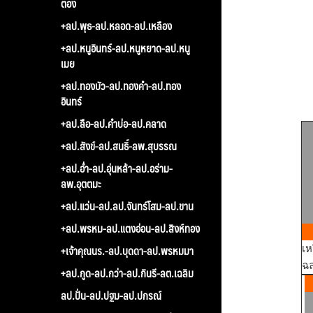
ตอง
+ลป.พุธ-ลป.หลอด-ลป.เหลือง
+ลป.หนูอินทร์-ลป.หนูหยาด-ลป.หนู
เมย
+ลป.ทองบัว-ลป.ทองคำ-ลป.ทอง
อินทร์
+ลป.ลือ-ลป.คำบ่อ-ลป.คลาด
+ลป.สังข์-ลป.สนธิ์-ลพ.สุบรรณ
+ลป.อ่ำ-ลป.อุ่นหล้า-ลป.อร่าม-
ลพ.อุตตมะ
+ลป.แว่น-ลป.ลป.จันทร์โสม-ลป.ขาน
+ลป.พรหม-ลป.แตงอ่อน-ลป.สิงห์ทอง
+เจ้าคุณนร.-ลป.บุดดา-ลป.พรหมมา
เห
ฉล
+ลป.กูด-ลป.กว่า-ลป.กินรี-ลต.เฉลิม
ลป.ปั่น-ลป.ปฐม-ลป.ปกรณ์