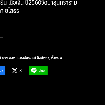
ย็น เนื้อเงิน ปี2560วัดป่าสุนทราราม
ทา ยโสธร
.พรหม-ลป.แตงอ่อน-ลป.สิงห์ทอง
,
ทั้งหมด
ok
X
Line