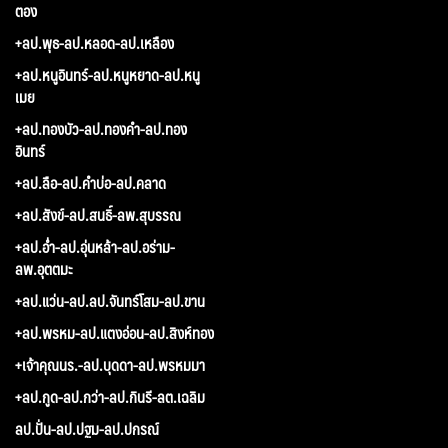
ตอง
+ลป.พุธ-ลป.หลอด-ลป.เหลือง
+ลป.หนูอินทร์-ลป.หนูหยาด-ลป.หนู
เมย
+ลป.ทองบัว-ลป.ทองคำ-ลป.ทอง
อินทร์
+ลป.ลือ-ลป.คำบ่อ-ลป.คลาด
+ลป.สังข์-ลป.สนธิ์-ลพ.สุบรรณ
+ลป.อ่ำ-ลป.อุ่นหล้า-ลป.อร่าม-
ลพ.อุตตมะ
+ลป.แว่น-ลป.ลป.จันทร์โสม-ลป.ขาน
+ลป.พรหม-ลป.แตงอ่อน-ลป.สิงห์ทอง
+เจ้าคุณนร.-ลป.บุดดา-ลป.พรหมมา
+ลป.กูด-ลป.กว่า-ลป.กินรี-ลต.เฉลิม
ลป.ปั่น-ลป.ปฐม-ลป.ปกรณ์