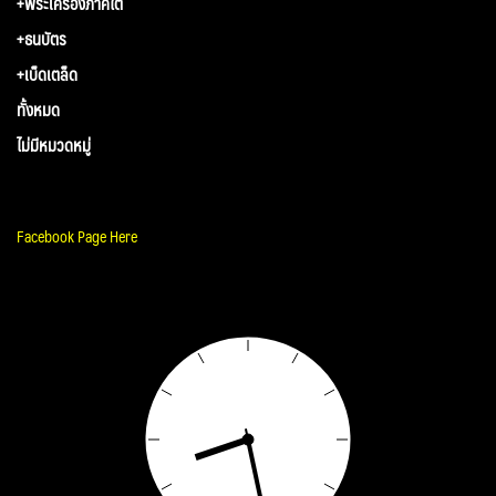
+พระเครื่องภาคใต้
+ธนบัตร
+เบ็ดเตล็ด
ทั้งหมด
ไม่มีหมวดหมู่
Facebook Page Here