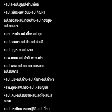
+ลป.ลี-ลป.บุญมี-ท่านพ่อลี
+ลป.เพียร-ลพ.จันมี-ลป.กัณหา
ลป.ทองสุข-ลป.ทองปาน-ลป.ทองสูน-
ลป.ทองมา
+ลต.มหาบัว-ลป.เจี๊ยะ-ลป.ทุย
+ลป.อ่อนสา-ลป.บัว-ลป.อ่อนสี
+ลป.บุญหนา-ลป.ผ่าน
+ลพ.เกษม-ลป.สำลี-พอจ.เต่า
+ลป.พวง-ลป.สอ-ลต.สมหมาย-
ลป.สมภาร
+ลป.เนย-ลป.คำบุ-ลป.คำภา-ลป.คำผา
+ลพ.คูณ-ลพ.ทอง-ลป.เหรียญชัย
+ลป.เคน-ลป.สมชาย-ลป.สุดใจ-ลป.สุ
ธรรม
+ลป.มหาสีทน-หลวงปู่ธีร์-ลป.เมี้ยน