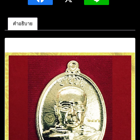
ป
ภา
กโร
คำอธิบาย
ครบ
รอบ
คำอธิบาย
92
พรรษา
รุ่น
อายุ
ยืน
หมายเลข
2546
ชิ้น