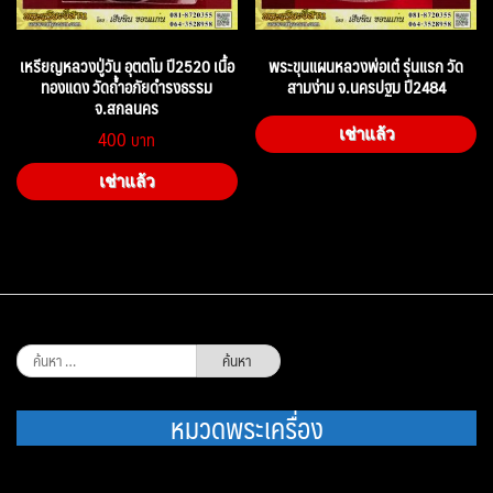
เหรียญหลวงปู่วัน อุตตโม ปี2520 เนื้อ
พระขุนแผนหลวงพ่อเต๋ รุ่นแรก วัด
ทองแดง วัดถ้ำอภัยดำรงธรรม
สามง่าม จ.นครปฐม ปี2484
จ.สกลนคร
400
เช่าแล้ว
เช่าแล้ว
ค้นหา
สำหรับ:
หมวดพระเครื่อง