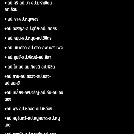
+ ลป.ศรี-ลป.มา-ลป.มหาเขียน-
ลต.ล้วน
+ ลป.หา-ลป.หนูเพชร
+ลป.ทองพูล-ลป.อุทัย-ลป.เสถียร
+ ลป.หมุน-ลป.หนุน-ลป.วิจิตร
+ ลป.มหาศิลา-ลป.ศิลา-ลพ.กองแพง
+ ลป.สูนย์-ลป.พัฒน์-ลป.สีลา
+ ลป.ไม-ลป.สมเกียรติ-ลป.พิชิต
+ลป.สาย-ลป.สรวง-ลป.แสง-
ลป.สมศรี
+ลป.เกลี้ยง-ลพ.จรัญ-ลป.คีบ-ลป.อิน
ตอง
+ลป.พุธ-ลป.หลอด-ลป.เหลือง
+ลป.หนูอินทร์-ลป.หนูหยาด-ลป.หนู
เมย