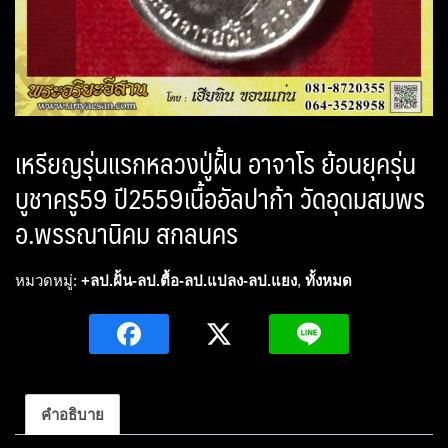
เหรียญรุ่นแรกหลวงปู่ฝั้น อาจาโร ย้อนยุครุ่น
บูชาครู59 ปี2559เนื้ออัลปาก้า วัดอุดมสมพร
อ.พรรณานิคม สกลนคร
หมวดหมู่:
+ลป.ฝั้น-ลป.ตื้อ-ลป.แปลง-ลป.แยง
,
ทั้งหมด
คำอธิบาย