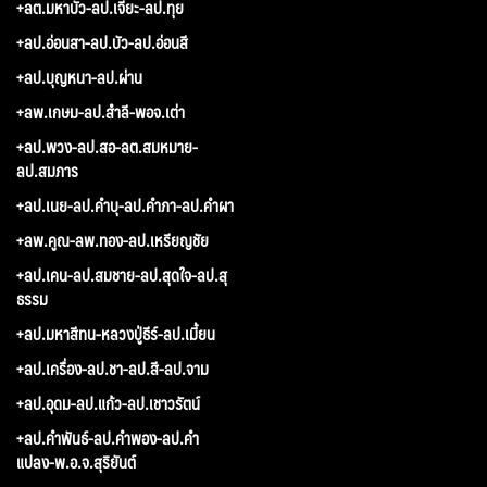
+ลต.มหาบัว-ลป.เจี๊ยะ-ลป.ทุย
+ลป.อ่อนสา-ลป.บัว-ลป.อ่อนสี
+ลป.บุญหนา-ลป.ผ่าน
+ลพ.เกษม-ลป.สำลี-พอจ.เต่า
+ลป.พวง-ลป.สอ-ลต.สมหมาย-
ลป.สมภาร
+ลป.เนย-ลป.คำบุ-ลป.คำภา-ลป.คำผา
+ลพ.คูณ-ลพ.ทอง-ลป.เหรียญชัย
+ลป.เคน-ลป.สมชาย-ลป.สุดใจ-ลป.สุ
ธรรม
+ลป.มหาสีทน-หลวงปู่ธีร์-ลป.เมี้ยน
+ลป.เครื่อง-ลป.ชา-ลป.สี-ลป.จาม
+ลป.อุดม-ลป.แก้ว-ลป.เชาวรัตน์
+ลป.คำพันธ์-ลป.คำพอง-ลป.คำ
แปลง-พ.อ.จ.สุริยันต์