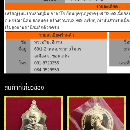
รายละเอียด :
เหรียญรุ่นแรกหลวงปู่ฝั้น อาจาโร ย้อนยุครุ่นบูชาครู59 ปี2559เนื้
อ.พรรณานิคม สกลนคร สร้างจำนวน2,999 เหรียญเท่านั้นสำหรับเนื้ออัล
เริ่มสูงตามค่านิยมอีกด้วยครับ
รายละเอียดร้านค้า
ชื่อ
พระอริยะอีสาน
ชื่
ที่อยู่
68/1-2 ถนนประชาสโมสร
ธน
อเมือง จ. ขอนแก่น
โทร
081-8720355
เลขที่
064-3528958
สินค้าที่เกี่ยวข้อง