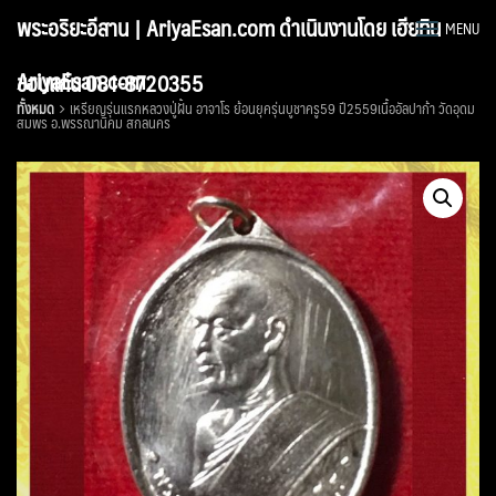
Skip
พระอริยะอีสาน | AriyaEsan.com ดำเนินงานโดย เฮียทิน
MENU
to
content
AriyaEsan.com
ขอนแก่น 081-8720355
ทั้งหมด
เหรียญรุ่นแรกหลวงปู่ฝั้น อาจาโร ย้อนยุครุ่นบูชาครู59 ปี2559เนื้ออัลปาก้า วัดอุดม
สมพร อ.พรรณานิคม สกลนคร