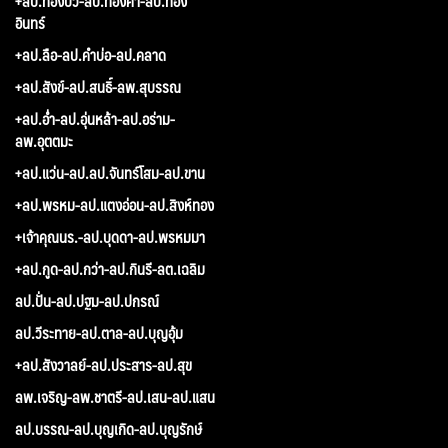
+ลป.ทองบัว-ลป.ทองคำ-ลป.ทอง
อินทร์
+ลป.ลือ-ลป.คำบ่อ-ลป.คลาด
+ลป.สังข์-ลป.สนธิ์-ลพ.สุบรรณ
+ลป.อ่ำ-ลป.อุ่นหล้า-ลป.อร่าม-
ลพ.อุตตมะ
+ลป.แว่น-ลป.ลป.จันทร์โสม-ลป.ขาน
+ลป.พรหม-ลป.แตงอ่อน-ลป.สิงห์ทอง
+เจ้าคุณนร.-ลป.บุดดา-ลป.พรหมมา
+ลป.กูด-ลป.กว่า-ลป.กินรี-ลต.เฉลิม
ลป.ปั่น-ลป.ปฐม-ลป.ปกรณ์
ลป.วีระทาย-ลป.ตาล-ลป.บุญอุ้ม
+ลป.สังวาลย์-ลป.ประสาร-ลป.สุข
ลพ.เจริญ-ลพ.ชาตรี-ลป.เสน-ลป.แสน
ลป.บรรณ-ลป.บุญเกิด-ลป.บุญรักษ์