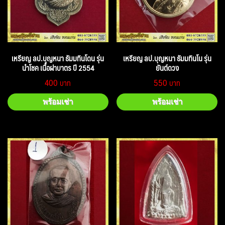
เหรียญ ลป.บุญหนา ธัมมทินโดน รุ่น
เหรียญ ลป.บุญหนา ธัมมทินโน รุ่น
นำโชค เนื้อฝาบาตร ปี 2554
ยันต์ดวง
400
550
พร้อมเช่า
พร้อมเช่า