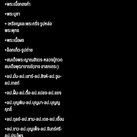
+พระเนื้อทองคำ
+พระบูชา
+ เหรียญและพระกริ่ง รูปหล่อ
พระพุทธ
+พระเนื้อผง
+ล็อกเก็ต-รูปถ่าย
+สมเด็จพระญาณสังวร-หลวงปู่ทวด
สมเด็จพุฒาจารย์(อาจ อาสภเถระ)
+ลป.มั่น-ลป.เสาร์-ลป.สิงห์-ลป.จูม-
ลป.เทสก์
+ลป.ฝั้น-ลป.ตื้อ-ลป.แปลง-ลป.แยง
+ลป.บุญพิน-ลป.บุญมา-ลป.บุญญ
ฤทธิ์
+ลป.ดุลย์-ลป.สาม-ลป.เดช-ลป.เยื้อน
+ลป.ขาว-ลป.บุญเพ็ง-ลป.จันทร์ศรี-
ลป.ประไพร