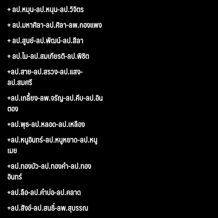
+ ลป.หมุน-ลป.หนุน-ลป.วิจิตร
+ ลป.มหาศิลา-ลป.ศิลา-ลพ.กองแพง
+ ลป.สูนย์-ลป.พัฒน์-ลป.สีลา
+ ลป.ไม-ลป.สมเกียรติ-ลป.พิชิต
+ลป.สาย-ลป.สรวง-ลป.แสง-
ลป.สมศรี
+ลป.เกลี้ยง-ลพ.จรัญ-ลป.คีบ-ลป.อิน
ตอง
+ลป.พุธ-ลป.หลอด-ลป.เหลือง
+ลป.หนูอินทร์-ลป.หนูหยาด-ลป.หนู
เมย
+ลป.ทองบัว-ลป.ทองคำ-ลป.ทอง
อินทร์
+ลป.ลือ-ลป.คำบ่อ-ลป.คลาด
+ลป.สังข์-ลป.สนธิ์-ลพ.สุบรรณ