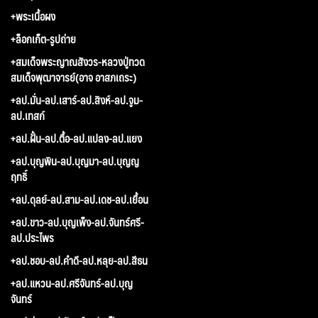
+พระเนื้อผง
+ล็อกเก็ต-รูปถ่าย
+สมเด็จพระญาณสังวร-หลวงปู่ทวด
สมเด็จพุฒาจารย์(อาจ อาสภเถระ)
+ลป.มั่น-ลป.เสาร์-ลป.สิงห์-ลป.จูม-
ลป.เทสก์
+ลป.ฝั้น-ลป.ตื้อ-ลป.แปลง-ลป.แยง
+ลป.บุญพิน-ลป.บุญมา-ลป.บุญญ
ฤทธิ์
+ลป.ดุลย์-ลป.สาม-ลป.เดช-ลป.เยื้อน
+ลป.ขาว-ลป.บุญเพ็ง-ลป.จันทร์ศรี-
ลป.ประไพร
+ลป.ชอบ-ลป.คำดี-ลป.หลุย-ลป.สีธน
+ลป.แหวน-ลป.ศรีจันทร์-ลป.บุญ
จันทร์