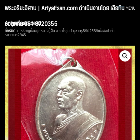
Skip
พระอริยะอีสาน | AriyaEsan.com ดำเนินงานโดย เฮียทิน
MENU
to
content
AriyaEsan.com
ขอนแก่น 081-8720355
ทั้งหมด
เหรียญย้อนยุคหลวงปู่ฝั้น อาจาโรรุ่น 1 บูชาครู59ปี2559เนื้ออัลปาก้า
หมายเลข2845