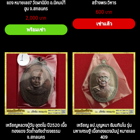
แดง หมายเลข7 วัดผานิมิต อ.นิคมนำ้
สร้างพระวิหาร
อูน จ.สกลนคร
600
2,000
เช่าแล้ว
พร้อมเช่า
เหรียญหลวงปู่วัน อุตตโม ปี2520 เนื้อ
เหรียญ ลป.บุญหนา ธัมมทินโน รุ่น
ทองแดง วัดถ้ำอภัยดำรงธรรม
มหาเศรษฐี เนื้อทองแดงมันปู หมายเลข
จ.สกลนคร
409