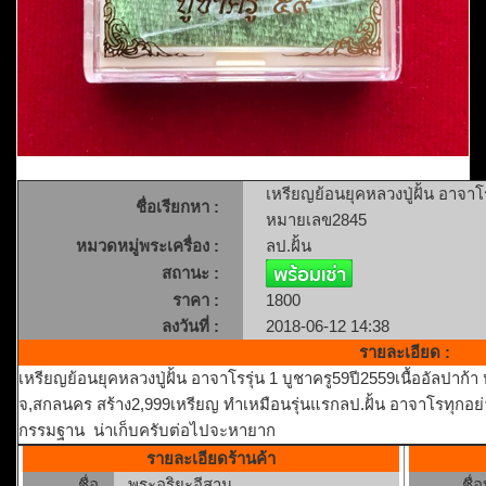
เหรียญย้อนยุคหลวงปู่ฝั้น อาจาโร
ชื่อเรียกหา :
หมายเลข2845
หมวดหมู่พระเครื่อง :
ลป.ฝั้น
สถานะ :
ราคา :
1800
ลงวันที่ :
2018-06-12 14:38
รายละเอียด :
เหรียญย้อนยุคหลวงปู่ฝั้น อาจาโรรุ่น 1 บูชาครู59ปี2559เนื้ออัลปา
จ,สกลนคร สร้าง2,999เหรียญ ทำเหมือนรุ่นแรกลป.ฝั้น อาจาโรทุกอย
กรรมฐาน น่าเก็บครับต่อไปจะหายาก
รายละเอียดร้านค้า
ชื่อ
พระอริยะอีสาน
ชื่