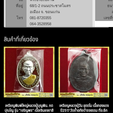
ที่อยู่
68/1-2 ถนนประชาสโมสร
ธน
อเมือง จ. ขอนแก่น
โทร
081-8720355
เลขที่
064-3528958
สินค้าที่เกี่ยวข้อง
เหรียญพิมพ์ใหญ่หลวงปู่บุญพิน. กต
เหรียญหลวงปู่วัน อุตตโม เนื้อทองแดง
ปุณโญ รุ่น “เจริญพร” เนื้อเงินลงยาสี
ปี2517 วัดถ้ำอภัยดำรงธรรม ที่ระลึก