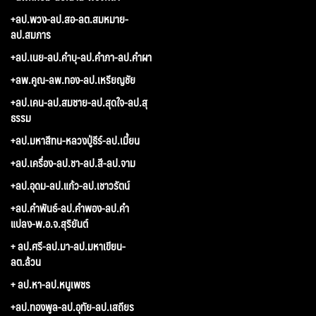
+ลป.พวง-ลป.สอ-ลต.สมหมาย-
ลป.สมภาร
+ลป.เนย-ลป.คำบุ-ลป.คำภา-ลป.คำผา
+ลพ.คูณ-ลพ.ทอง-ลป.เหรียญชัย
+ลป.เคน-ลป.สมชาย-ลป.สุดใจ-ลป.สุ
ธรรม
+ลป.มหาสีทน-หลวงปู่ธีร์-ลป.เมี้ยน
+ลป.เครื่อง-ลป.ชา-ลป.สี-ลป.จาม
+ลป.อุดม-ลป.แก้ว-ลป.เชาวรัตน์
+ลป.คำพันธ์-ลป.คำพอง-ลป.คำ
แปลง-พ.อ.จ.สุริยันต์
+ ลป.ศรี-ลป.มา-ลป.มหาเขียน-
ลต.ล้วน
+ ลป.หา-ลป.หนูเพชร
+ลป.ทองพูล-ลป.อุทัย-ลป.เสถียร