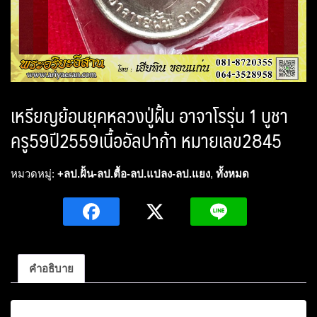
เหรียญย้อนยุคหลวงปู่ฝั้น อาจาโรรุ่น 1 บูชา
ครู59ปี2559เนื้ออัลปาก้า หมายเลข2845
หมวดหมู่:
+ลป.ฝั้น-ลป.ตื้อ-ลป.แปลง-ลป.แยง
,
ทั้งหมด
คำอธิบาย
คำอธิบาย