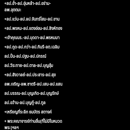
+ลป.อ่ำ-ลป.อุ่นหล้า-ลป.อร่าม-
ลพ.อุตตมะ
+ลป.แว่น-ลป.ลป.จันทร์โสม-ลป.ขาน
+ลป.พรหม-ลป.แตงอ่อน-ลป.สิงห์ทอง
+เจ้าคุณนร.-ลป.บุดดา-ลป.พรหมมา
+ลป.กูด-ลป.กว่า-ลป.กินรี-ลต.เฉลิม
ลป.ปั่น-ลป.ปฐม-ลป.ปกรณ์
ลป.วีระทาย-ลป.ตาล-ลป.บุญอุ้ม
+ลป.สังวาลย์-ลป.ประสาร-ลป.สุข
ลพ.เจริญ-ลพ.ชาตรี-ลป.เสน-ลป.แสน
ลป.บรรณ-ลป.บุญเกิด-ลป.บุญรักษ์
ลป.อว้าน-ลป.บุญกู้-ลป.ทูล
+เหรียญที่ระลึก ธนบัตร สตางค์
+ พระคณาจารย์ท่านอื่น(ที่ไม่มีในหมวด
พระ)ฯลฯ